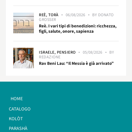
REÈ,
TORÀ
06/08/2026
BY
DONATO
GROSSER
Reè. I vari tipi di benedizioni: ricchezza,
figli, salute, onore, sapienza
ISRAELE,
PENSIERO
05/08/2026
BY
REDAZIONE
Rav Beni Lau: “Il Messia è già arrivato”
HOME
CATALOGO
KOLÒT
PARASHÀ