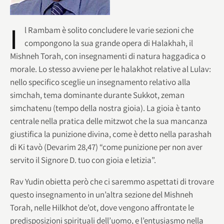
I
l Rambam è solito concludere le varie sezioni che
compongono la sua grande opera di Halakhah, il
Mishneh Torah, con insegnamenti di natura haggadica o
morale. Lo stesso avviene per le halakhot relative al Lulav:
nello specifico sceglie un insegnamento relativo alla
simchah, tema dominante durante Sukkot, zeman
simchatenu (tempo della nostra gioia). La gioia è tanto
centrale nella pratica delle mitzwot che la sua mancanza
giustifica la punizione divina, come è detto nella parashah
di Ki tavò (Devarim 28,47) “come punizione per non aver
servito il Signore D. tuo con gioia e letizia”.
Rav Yudin obietta però che ci saremmo aspettati di trovare
questo insegnamento in un’altra sezione del Mishneh
Torah, nelle Hilkhot de’ot, dove vengono affrontate le
predisposizioni spirituali dell’uomo, e l’entusiasmo nella