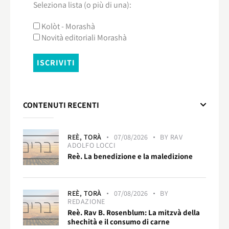
Seleziona lista (o più di una):
Kolòt - Morashà
Novità editoriali Morashà
CONTENUTI RECENTI
REÈ,
TORÀ
07/08/2026
BY
RAV
ADOLFO LOCCI
Reè. La benedizione e la maledizione
REÈ,
TORÀ
07/08/2026
BY
REDAZIONE
Reè. Rav B. Rosenblum: La mitzvà della
shechità e il consumo di carne