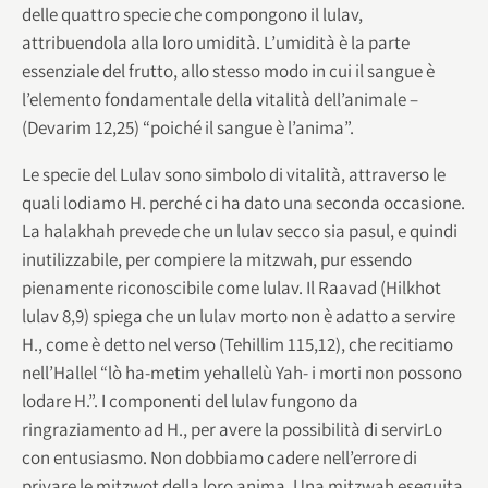
delle quattro specie che compongono il lulav,
attribuendola alla loro umidità. L’umidità è la parte
essenziale del frutto, allo stesso modo in cui il sangue è
l’elemento fondamentale della vitalità dell’animale –
(Devarim 12,25) “poiché il sangue è l’anima”.
Le specie del Lulav sono simbolo di vitalità, attraverso le
quali lodiamo H. perché ci ha dato una seconda occasione.
La halakhah prevede che un lulav secco sia pasul, e quindi
inutilizzabile, per compiere la mitzwah, pur essendo
pienamente riconoscibile come lulav. Il Raavad (Hilkhot
lulav 8,9) spiega che un lulav morto non è adatto a servire
H., come è detto nel verso (Tehillim 115,12), che recitiamo
nell’Hallel “lò ha-metim yehallelù Yah- i morti non possono
lodare H.”. I componenti del lulav fungono da
ringraziamento ad H., per avere la possibilità di servirLo
con entusiasmo. Non dobbiamo cadere nell’errore di
privare le mitzwot della loro anima. Una mitzwah eseguita