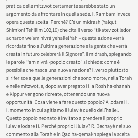
pratica delle mitzwot certamente sarebbe stato un
argomento da affrontare in quella sede. Il Rambam invece
opera questa scelta. Perchè? C’è un midrash (Yalqut
Shim’onì Tehillim 102,19) che cita il verso “tikatev zot ledor
acharon we’am nivrà yehallel Yah – questa azione verrà
ricordata fino all’ultima generazione e la gente che verrà
creata in futuro celebrerà il Signore”. Il midrash, spiegando
le parole “‘am nivrà -popolo creato” si chiede: come è
possibile che nasca una nuova nazione? Il verso piuttosto
si riferisce a quelle generazioni che sono morte, nella Torah
e nelle mitzwot, e, dopo aver pregato H. a Rosh ha-shanah
e Kippur vengono ricreate, ottenendo una nuova
opportunità. Cosa viene a fare questo popolo? A lodare H.
Il momento in cui agitiamo il lulav è quello dell’hallel.
Questo popolo neonato è invitato a prendere il proprio
lulav e lodare H. Perché proprio il lulav? R. Bechayè nel suo
commento alla Torah e in Qad ha-qemakh spiega la scelta