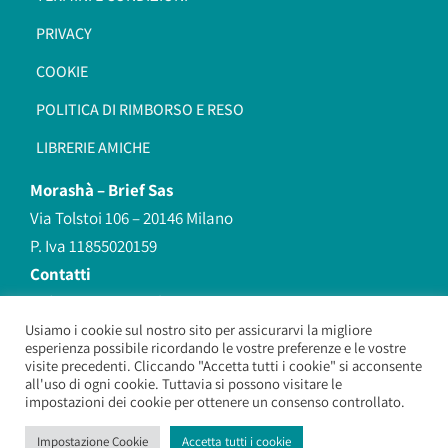
PRIVACY
COOKIE
POLITICA DI RIMBORSO E RESO
LIBRERIE AMICHE
Morashà –
Brief Sas
Via Tolstoi 106 – 20146 Milano
P. Iva 11855020159
Contatti
redazione@morasha.it
339 8596707
Usiamo i cookie sul nostro sito per assicurarvi la migliore
esperienza possibile ricordando le vostre preferenze e le vostre
(anche Whatsapp)
visite precedenti. Cliccando "Accetta tutti i cookie" si acconsente
all'uso di ogni cookie. Tuttavia si possono visitare le
impostazioni dei cookie per ottenere un consenso controllato.
Morashà – Brief Sas
– Copyright 2026. All Rights Reserved.
Impostazione Cookie
Accetta tutti i cookie