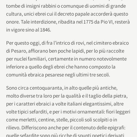
tombe di insigni rabbini o comunque di uomini di grande
cultura, unici ebrei cui il decreto papale accorderà questo
onore. Tale interdizione, ribadita nel 1775 da Pio VI, resterà
in vigore sino al 1846.
Per questo oggi, di fra l’intrico di rovi, nel cimitero ebraico
di Pesaro, affiorano ben poche lapidi, per lo più raccolte
per nuclei familiari, certamente in numero notevolmente
inferiore a quello degli ebrei che hanno composto la
comunità ebraica pesarese negli ultimi tre secoli.
Sono circa centoquaranta, in alto quelle più antiche,
molto diverse tra loro per la qualità e il taglio della pietra,
per i caratteri ebraici a volte italiani elegantissimi, altre
volte tipici sefarditi, e per i motivi ornamentali: fiori leggeri
come merletti, centine, stelle, piccoli soli scolpiti o in
rilievo. Differiscono anche per il contenuto delle epigrafi:
quelle sefardite sono più ricche di spunti poetici derivati