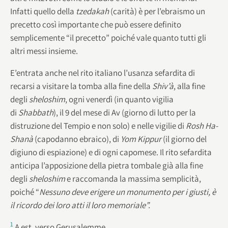
Infatti quello della
tzedakah
(carità) è per l’ebraismo un
precetto così importante che può essere definito
semplicemente “il precetto” poiché vale quanto tutti gli
altri messi insieme.
E’entrata anche nel rito italiano l’usanza sefardita di
recarsi a visitare la tomba alla fine della
Shiv’à
, alla fine
degli
sheloshim
, ogni venerdì (in quanto vigilia
di
Shabbath
), il 9 del mese di Av (giorno di lutto per la
distruzione del Tempio e non solo) e nelle vigilie di
Rosh Ha-
Shanà
(capodanno ebraico), di
Yom Kippur
(il giorno del
digiuno di espiazione) e di ogni capomese. Il rito sefardita
anticipa l’apposizione della pietra tombale già alla fine
degli
sheloshim
e raccomanda la massima semplicità,
poiché “
Nessuno deve erigere un monumento per i giusti, è
il ricordo dei loro atti il loro memoriale”.
1
A est, verso Gerusalemme.