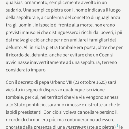
qualsiasi ornamento, semplicemente avvolto in un
sudario. Una semplice pietra con il nome indicava il luogo
della sepoltura e, a conferma del concetto di uguaglianza
tra gli uomini, in ispecie di fronte alla morte, non erano
previsti mausolei che distinguessero i ricchi dai poveri, i pii
dai malvagi e ciò anche per non umiliare i famigliari del
defunto. All’inizio la pietra tombale era posta, oltre che per
il ricordo del defunto, anche per evitare che un Coen si
avvicinasse inavvertitamente ad una sepoltura, terreno
considerato impuro.
Con il decreto di papa Urbano VIII (23 ottobre 1625) sarà
vietata in segno di disprezzo qualunque iscrizione
tombale, per cui, nei territori che via via vengono annessi
allo Stato pontificio, saranno rimosse e distrutte anche le
lapidi preesistenti. Con ciò si voleva cancellare persino il
ricordo di chi non era più, ma continueranno ad essere
6
onorate dalla presenza di una
matzevah
(stele o pietra)
le