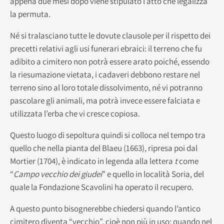
appena due mesi dopo viene stipulato l’atto che legalizza
la permuta.
Né si tralasciano tutte le dovute clausole per il rispetto dei
precetti relativi agli usi funerari ebraici: il terreno che fu
adibito a cimitero non potrà essere arato poiché, essendo
la riesumazione vietata, i cadaveri debbono restare nel
terreno sino al loro totale dissolvimento, né vi potranno
pascolare gli animali, ma potrà invece essere falciata e
utilizzata l’erba che vi cresce copiosa.
Questo luogo di sepoltura quindi si colloca nel tempo tra
quello che nella pianta del Blaeu (1663), ripresa poi dal
Mortier (1704), è indicato in legenda alla lettera
t
come
“
Campo vecchio dei
giudei
” e quello in località Soria, del
quale la Fondazione Scavolini ha operato il recupero.
A questo punto bisognerebbe chiedersi quando l’antico
cimitero diventa “vecchio”, cioè non più in uso: quando nel