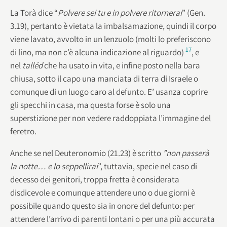
La Torà dice “
Polvere sei tu e in polvere ritornerai
” (Gen.
3.19), pertanto è vietata la imbalsamazione, quindi il corpo
viene lavato, avvolto in un lenzuolo (molti lo preferiscono
17
di lino, ma non c’è alcuna indicazione al riguardo)
, e
nel
talléd
che ha usato in vita, e infine posto nella bara
chiusa, sotto il capo una manciata di terra di Israele o
comunque di un luogo caro al defunto. E’ usanza coprire
gli specchi in casa, ma questa forse è solo una
superstizione per non vedere raddoppiata l’immagine del
feretro.
Anche se nel Deuteronomio (21.23) è scritto
”non passerà
la
notte… e lo seppellirai
”, tuttavia, specie nel caso di
decesso dei genitori, troppa fretta è considerata
disdicevole e comunque attendere uno o due giorni è
possibile quando questo sia in onore del defunto: per
attendere l’arrivo di parenti lontani o per una più accurata