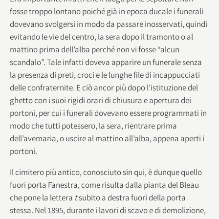
fosse troppo lontano poiché già in epoca ducale i funerali
dovevano svolgersi in modo da passare inosservati, quindi
evitando le vie del centro, la sera dopo il tramonto o al
mattino prima dell’alba perché non vi fosse “alcun
scandalo”. Tale infatti doveva apparire un funerale senza
la presenza di preti, croci e le lunghe file di incappucciati
delle confraternite. E ciò ancor più dopo l’istituzione del
ghetto con i suoi rigidi orari di chiusura e apertura dei
portoni, per cui i funerali dovevano essere programmati in
modo che tutti potessero, la sera, rientrare prima
dell’avemaria, o uscire al mattino all’alba, appena aperti i
portoni.
Il cimitero più antico, conosciuto sin qui, è dunque quello
fuori porta Fanestra, come risulta dalla pianta del Bleau
che pone la lettera
t
subito a destra fuori della porta
stessa. Nel 1895, durante i lavori di scavo e di demolizione,