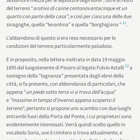
del terreno “
arativo di canne centonovantacinque et un
quarto con parte della casa”
, e così per ciascuna delle due
11
sinagoghe, quella “levantina” e quella “borghigiana “
.
L’abbandono di questo si era reso necessario per le
condizioni del terreno particolarmente paludoso.
E in proposito, nella lettera inoltrata in data 19 maggio
12
1695 dal luogotenente di Pesaro al legato Fulvio Astalli
a
sostegno della “lagnanza” presentata dagli ebrei della
città, si fa presente, con abbondanza di particolari, che
appena “
un piede sotto terra vi si
trova dell’acqua
”
e
”massime in tempo d’inverno appena
scoperto il
terreno
”, pertanto si propone uno scambio con due luoghi
entrambi fuori della Porta del Ponte, i cui proprietari sono
evidentemente interessati. Verrà quindi scelto quello in
vocabolo Soria, ove il cimitero si trova attualmente, e