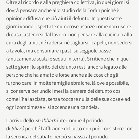
Oltre al ricordo e alla preghiera collettiva, in quei giorni si
dovrà pensare anche allo studio della Toràh poiché è
opinione diffusa che ciò aiuti il defunto. In questi sette
giorni vanno rispettate numerose usanze come non uscire
di casa, astenersi dal lavoro, non pensare alla cucina o alla
cura degli abiti, né radersi, né tagliarsi i capelli, non sedersi
a tavola, ma consumare i pasti su seggiole basse
(anticamente scalzi e seduti in terra). Si ritiene che in quei
sette giorni lo spirito del defunto resti ancora legato alle
persone che ha amato e forse anche alle cose che gli
furono care. In molte famiglie ebraiche, là ove è possibile,
si conserva per undici mesi la camera del defunto così
come l’ha lasciata, senza toccare nulla delle sue cose e ad
ogni compimese vi si accende una candela.
L’arrivo dello
Shabbath
interrompe il periodo
di
Shiv’à
perché l’afflizione del lutto non può coesistere con
la serenità del sabato perciò si passa al periodo