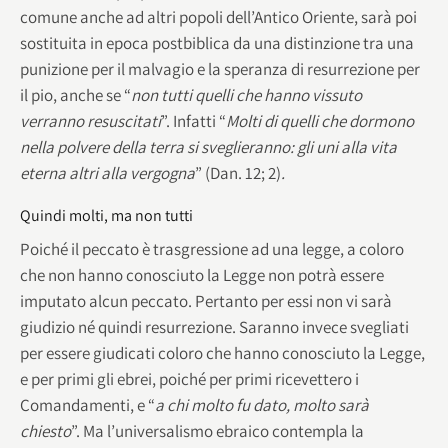
comune anche ad altri popoli dell’Antico Oriente, sarà poi
sostituita in epoca postbiblica da una distinzione tra una
punizione per il malvagio e la speranza di resurrezione per
il pio, anche se “
non tutti quelli
che hanno vissuto
verranno resuscitati
”. Infatti “
Molti di quelli che dormono
nella polvere della terra si sveglieranno: gli uni alla vita
eterna altri alla vergogna
” (Dan. 12; 2)
.
Quindi molti, ma non tutti
Poiché il peccato è trasgressione ad una legge, a coloro
che non hanno conosciuto la Legge non potrà essere
imputato alcun peccato. Pertanto per essi non vi sarà
giudizio né quindi resurrezione. Saranno invece svegliati
per essere giudicati coloro che hanno conosciuto la Legge,
e per primi gli ebrei, poiché per primi ricevettero i
Comandamenti, e “
a chi molto fu dato, molto sarà
chiesto
”. Ma l’universalismo ebraico contempla la