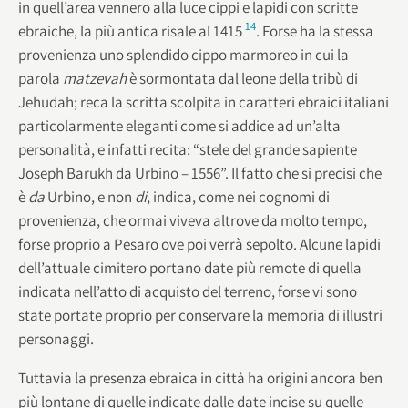
in quell’area vennero alla luce cippi e lapidi con scritte
14
ebraiche, la più antica risale al 1415
. Forse ha la stessa
provenienza uno splendido cippo marmoreo in cui la
parola
matzevah
è sormontata dal leone della tribù di
Jehudah; reca la scritta scolpita in caratteri ebraici italiani
particolarmente eleganti come si addice ad un’alta
personalità, e infatti recita: “stele del grande sapiente
Joseph Barukh da Urbino – 1556”. Il fatto che si precisi che
è
da
Urbino, e non
di
, indica, come nei cognomi di
provenienza, che ormai viveva altrove da molto tempo,
forse proprio a Pesaro ove poi verrà sepolto. Alcune lapidi
dell’attuale cimitero portano date più remote di quella
indicata nell’atto di acquisto del terreno, forse vi sono
state portate proprio per conservare la memoria di illustri
personaggi.
Tuttavia la presenza ebraica in città ha origini ancora ben
più lontane di quelle indicate dalle date incise su quelle