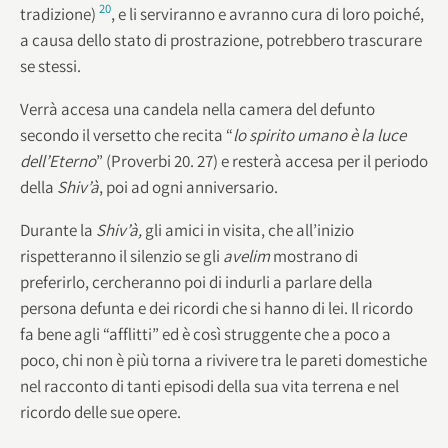
20
tradizione)
, e li serviranno e avranno cura di loro poiché,
a causa dello stato di prostrazione, potrebbero trascurare
se stessi.
Verrà accesa una candela nella camera del defunto
secondo il versetto che recita “
lo spirito
umano è la luce
dell’Eterno
” (Proverbi 20. 27) e resterà accesa per il periodo
della
Shiv’à
, poi ad ogni anniversario.
Durante la
Shiv’à,
gli amici in visita, che all’inizio
rispetteranno il silenzio se gli
avelim
mostrano di
preferirlo, cercheranno poi di indurli a parlare della
persona defunta e dei ricordi che si hanno di lei. Il ricordo
fa bene agli “afflitti” ed è così struggente che a poco a
poco, chi non è più torna a rivivere tra le pareti domestiche
nel racconto di tanti episodi della sua vita terrena e nel
ricordo delle sue opere.