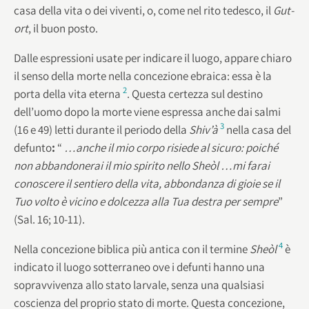
casa della vita o dei viventi, o, come nel rito tedesco, il
Gut-
ort
, il buon posto.
Dalle espressioni usate per indicare il luogo, appare chiaro
il senso della morte nella concezione ebraica: essa è la
2
porta della vita eterna
. Questa certezza sul destino
dell’uomo dopo la morte viene espressa anche dai salmi
3
(16 e 49) letti durante il periodo della
Shiv’à
nella casa del
defunto
:
“
…anche il mio corpo risiede al sicuro: poiché
non abbandonerai il mio spirito nello Sheòl …mi farai
conoscere il sentiero della vita, abbondanza di gioie se il
Tuo volto è vicino e dolcezza alla Tua
destra per sempre
”
(Sal. 16; 10-11).
4
Nella concezione biblica più antica con il termine
Sheòl
è
indicato il luogo sotterraneo ove i defunti hanno una
sopravvivenza allo stato larvale, senza una qualsiasi
coscienza del proprio stato di morte. Questa concezione,