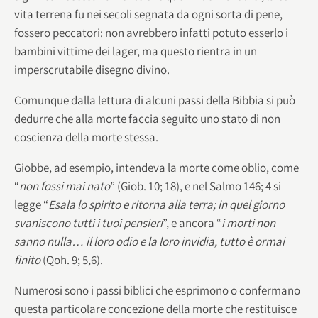
vita terrena fu nei secoli segnata da ogni sorta di pene,
fossero peccatori: non avrebbero infatti potuto esserlo i
bambini vittime dei lager, ma questo rientra in un
imperscrutabile disegno divino.
Comunque dalla lettura di alcuni passi della Bibbia si può
dedurre che alla morte faccia seguito uno stato di non
coscienza della morte stessa.
Giobbe, ad esempio, intendeva la morte come oblio, come
“
non fossi mai nato
” (Giob. 10; 18), e nel Salmo 146; 4 si
legge “
Esala lo spirito e ritorna alla terra; in quel giorno
svaniscono tutti i tuoi pensieri
”, e ancora “
i morti non
sanno nulla… il loro odio e la loro invidia, tutto è ormai
finito
(Qoh. 9; 5,6).
Numerosi sono i passi biblici che esprimono o confermano
questa particolare concezione della morte che restituisce