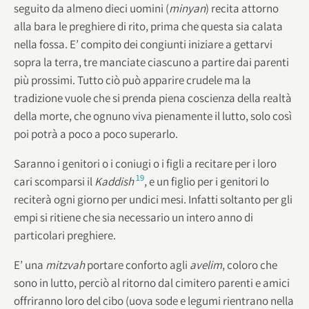
seguito da almeno dieci uomini (
minyan
) recita attorno
alla bara le preghiere di rito, prima che questa sia calata
nella fossa. E’ compito dei congiunti iniziare a gettarvi
sopra la terra, tre manciate ciascuno a partire dai parenti
più prossimi. Tutto ciò può apparire crudele ma la
tradizione vuole che si prenda piena coscienza della realtà
della morte, che ognuno viva pienamente il lutto, solo così
poi potrà a poco a poco superarlo.
Saranno i genitori o i coniugi o i figli a recitare per i loro
19
cari scomparsi il
Kaddish
, e un figlio per i genitori lo
reciterà ogni giorno per undici mesi. Infatti soltanto per gli
empi si ritiene che sia necessario un intero anno di
particolari preghiere.
E’ una
mitzvah
portare conforto agli
avelim
, coloro che
sono in lutto, perciò al ritorno dal cimitero parenti e amici
offriranno loro del cibo (uova sode e legumi rientrano nella