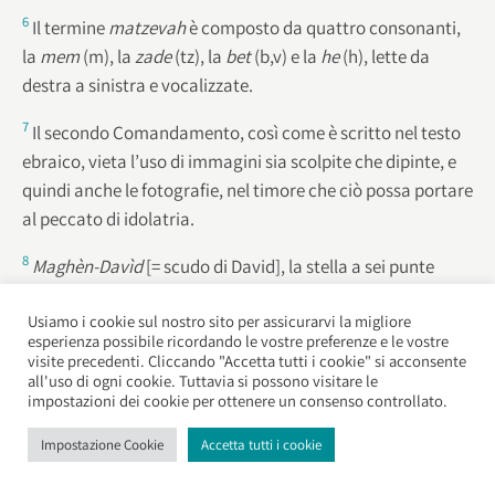
6
Il termine
matzevah
è composto da quattro consonanti,
la
mem
(m), la
zade
(tz), la
bet
(b,v) e la
he
(h), lette da
destra a sinistra e vocalizzate.
7
Il secondo Comandamento, così come è scritto nel testo
ebraico, vieta l’uso di immagini sia scolpite che dipinte, e
quindi anche le fotografie, nel timore che ciò possa portare
al peccato di idolatria.
8
Maghèn-Davìd
[= scudo di David], la stella a sei punte
formata da due triangoli equilateri, opposti e intrecciati.
Usiamo i cookie sul nostro sito per assicurarvi la migliore
Quello con il vertice verso l’alto rappresenta l’anelito
esperienza possibile ricordando le vostre preferenze e le vostre
dell’uomo verso Dio, quello verso il basso la ricerca di Dio
visite precedenti. Cliccando "Accetta tutti i cookie" si acconsente
verso l’uomo: la forza che esso racchiude sta proprio nello
all'uso di ogni cookie. Tuttavia si possono visitare le
impostazioni dei cookie per ottenere un consenso controllato.
stretto legame tra l’uomo e Dio.
Impostazione Cookie
Accetta tutti i cookie
9
La proprietà del terreno, in origine della comunità
israelitica di Pesaro, è passata, come pure quella delle