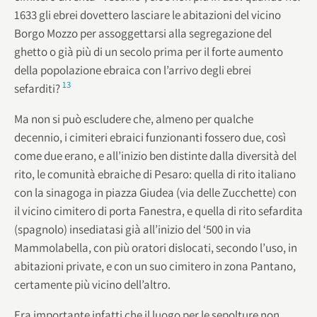
1633 gli ebrei dovettero lasciare le abitazioni del vicino
Borgo Mozzo per assoggettarsi alla segregazione del
ghetto o già più di un secolo prima per il forte aumento
della popolazione ebraica con l’arrivo degli ebrei
13
sefarditi?
Ma non si può escludere che, almeno per qualche
decennio, i cimiteri ebraici funzionanti fossero due, così
come due erano, e all’inizio ben distinte dalla diversità del
rito, le comunità ebraiche di Pesaro: quella di rito italiano
con la sinagoga in piazza Giudea (via delle Zucchette) con
il vicino cimitero di porta Fanestra, e quella di rito sefardita
(spagnolo) insediatasi già all’inizio del ‘500 in via
Mammolabella, con più oratori dislocati, secondo l’uso, in
abitazioni private, e con un suo cimitero in zona Pantano,
certamente più vicino dell’altro.
Era importante infatti che il luogo per le sepolture non