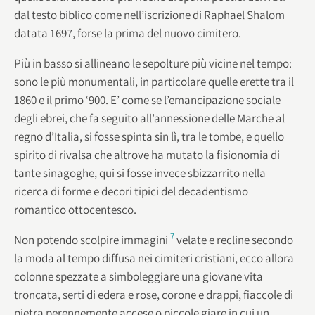
dal testo biblico come nell’iscrizione di Raphael Shalom
datata 1697, forse la prima del nuovo cimitero.
Più in basso si allineano le sepolture più vicine nel tempo:
sono le più monumentali, in particolare quelle erette tra il
1860 e il primo ‘900. E’ come se l’emancipazione sociale
degli ebrei, che fa seguito all’annessione delle Marche al
regno d’Italia, si fosse spinta sin lì, tra le tombe, e quello
spirito di rivalsa che altrove ha mutato la fisionomia di
tante sinagoghe, qui si fosse invece sbizzarrito nella
ricerca di forme e decori tipici del decadentismo
romantico ottocentesco.
7
Non potendo scolpire immagini
velate e recline secondo
la moda al tempo diffusa nei cimiteri cristiani, ecco allora
colonne spezzate a simboleggiare una giovane vita
troncata, serti di edera e rose, corone e drappi, fiaccole di
pietra perennemente accese o piccole giare in cui un