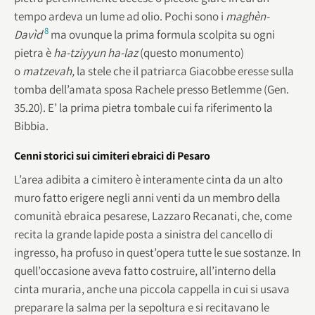
tempo ardeva un lume ad olio. Pochi sono i
maghèn-
8
Davìd
ma ovunque la prima formula scolpita su ogni
pietra è
ha-tziyyun ha-laz
(questo monumento)
o
matzevah,
la stele che il patriarca Giacobbe eresse sulla
tomba dell’amata sposa Rachele presso Betlemme (Gen.
35.20). E’ la prima pietra tombale cui fa riferimento la
Bibbia.
Cenni storici sui cimiteri ebraici di Pesaro
L’area adibita a cimitero è interamente cinta da un alto
muro fatto erigere negli anni venti da un membro della
comunità ebraica pesarese, Lazzaro Recanati, che, come
recita la grande lapide posta a sinistra del cancello di
ingresso, ha profuso in quest’opera tutte le sue sostanze. In
quell’occasione aveva fatto costruire, all’interno della
cinta muraria, anche una piccola cappella in cui si usava
preparare la salma per la sepoltura e si recitavano le