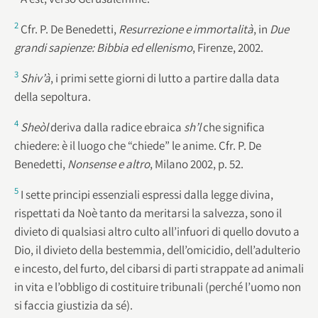
2
Cfr. P. De Benedetti,
Resurrezione e immortalità
, in
Due
grandi sapienze: Bibbia ed ellenismo
, Firenze, 2002.
3
Shiv’à
, i primi sette giorni di lutto a partire dalla data
della sepoltura.
4
Sheòl
deriva dalla radice ebraica
sh’l
che significa
chiedere: è il luogo che “chiede” le anime. Cfr. P. De
Benedetti,
Nonsense e altro
, Milano 2002, p. 52.
5
I sette principi essenziali espressi dalla legge divina,
rispettati da Noè tanto da meritarsi la salvezza, sono il
divieto di qualsiasi altro culto all’infuori di quello dovuto a
Dio, il divieto della bestemmia, dell’omicidio, dell’adulterio
e incesto, del furto, del cibarsi di parti strappate ad animali
in vita e l’obbligo di costituire tribunali (perché l’uomo non
si faccia giustizia da sé).