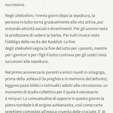
successivo.
Negli
sheloshim
, i trenta giorni dopo la sepoltura, la
persona in lutto torna gradualmente alla vita attiva, pur
evitando attività sociali e divertimenti. Per gli uomini resta
la proibizione di radersi la barba. Per tutti invece resta
l’obbligo della recita del
Kaddish
. La fine
degli
sheloshim
segna la fine del lutto per i parenti, mentre
per i genitori e per i figli il lutto continua per gli undici mesi
successivi alla sepoltura.
Nel primo anniversario parenti e amici riuniti in sinagoga,
prima della
ashkavà
(la preghiera in memoria del defunto),
leggono passi biblici e talmudici adatti alla circostanza: un
momento di studio collettivo per il quale è necessario
il
minyan
. La consuetudine di apporre in questo giorno la
pietra tombale è di origine ashkenazita, così come certe
preghiere composte all’epoca cruenta delle crociate. E’ di