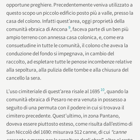
opportune preghiere. Precedentemente veniva utilizzato a
questo scopo un piccolo edificio posto più a valle, presso la
casa del colono. Infatti quest’area, oggi proprietà della
9
comunità ebraica di Ancona
, faceva parte di un ben più
ampio terreno con annessa casa colonica, e, come era
consuetudine in tutte le comunità, il colono che aveva la
conduzione del fondo si impegnava, in cambio del
raccolto, ad espletare tutte le penose incombenze relative
alla sepoltura, alla pulizia delle tombe e alla chiusura del
cancello la sera.
10
L’uso cimiteriale di quest’area risale al 1695
, quando la
comunità ebraica di Pesaro ne era venuta in possesso a
seguito di una permuta con il podere in cui si trovava il
cimitero precedente. Quest’ultimo, in zona Pantano,
doveva essere piuttosto esteso, come risulta dall’estimo di
San Niccolò del 1690: misurava 512 canne, di cui
“canne
sessanta e mezza per le sepolture
degli ebrei
”, oltre al resto