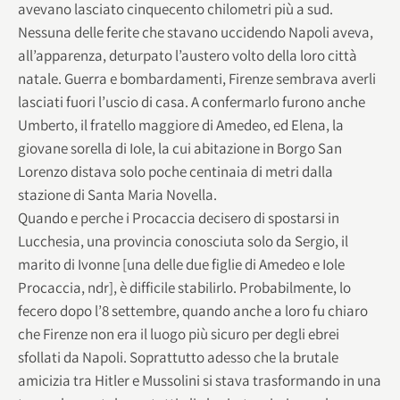
avevano lasciato cinquecento chilometri più a sud.
Nessuna delle ferite che stavano uccidendo Napoli aveva,
all’apparenza, deturpato l’austero volto della loro città
natale. Guerra e bombardamenti, Firenze sembrava averli
lasciati fuori l’uscio di casa. A confermarlo furono anche
Umberto, il fratello maggiore di Amedeo, ed Elena, la
giovane sorella di Iole, la cui abitazione in Borgo San
Lorenzo distava solo poche centinaia di metri dalla
stazione di Santa Maria Novella.
Quando e perche i Procaccia decisero di spostarsi in
Lucchesia, una provincia conosciuta solo da Sergio, il
marito di Ivonne [una delle due figlie di Amedeo e Iole
Procaccia, ndr], è difficile stabilirlo. Probabilmente, lo
fecero dopo l’8 settembre, quando anche a loro fu chiaro
che Firenze non era il luogo più sicuro per degli ebrei
sfollati da Napoli. Soprattutto adesso che la brutale
amicizia tra Hitler e Mussolini si stava trasformando in una