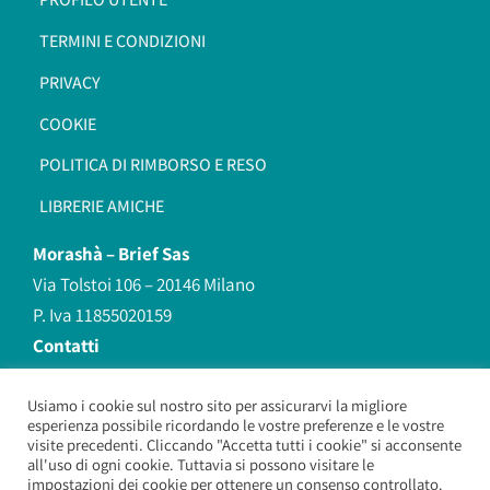
TERMINI E CONDIZIONI
PRIVACY
COOKIE
POLITICA DI RIMBORSO E RESO
LIBRERIE AMICHE
Morashà –
Brief Sas
Via Tolstoi 106 – 20146 Milano
P. Iva 11855020159
Contatti
redazione@morasha.it
339 8596707
Usiamo i cookie sul nostro sito per assicurarvi la migliore
esperienza possibile ricordando le vostre preferenze e le vostre
(anche Whatsapp)
visite precedenti. Cliccando "Accetta tutti i cookie" si acconsente
all'uso di ogni cookie. Tuttavia si possono visitare le
impostazioni dei cookie per ottenere un consenso controllato.