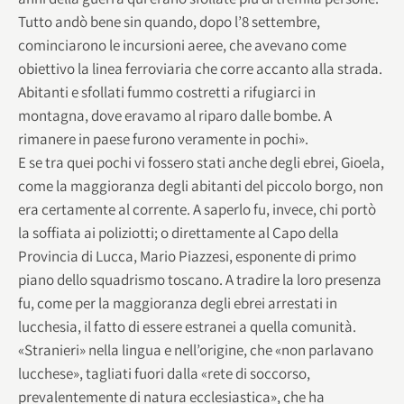
Tutto andò bene sin quando, dopo l’8 settembre,
cominciarono le incursioni aeree, che avevano come
obiettivo la linea ferroviaria che corre accanto alla strada.
Abitanti e sfollati fummo costretti a rifugiarci in
montagna, dove eravamo al riparo dalle bombe. A
rimanere in paese furono veramente in pochi».
E se tra quei pochi vi fossero stati anche degli ebrei, Gioela,
come la maggioranza degli abitanti del piccolo borgo, non
era certamente al corrente. A saperlo fu, invece, chi portò
la soffiata ai poliziotti; o direttamente al Capo della
Provincia di Lucca, Mario Piazzesi, esponente di primo
piano dello squadrismo toscano. A tradire la loro presenza
fu, come per la maggioranza degli ebrei arrestati in
lucchesia, il fatto di essere estranei a quella comunità.
«Stranieri» nella lingua e nell’origine, che «non parlavano
lucchese», tagliati fuori dalla «rete di soccorso,
prevalentemente di natura ecclesiastica», che ha