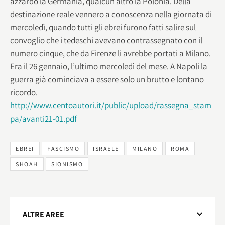
azzardò la Germania, qualcun altro la Polonia. Della
destinazione reale vennero a conoscenza nella giornata di
mercoledì, quando tutti gli ebrei furono fatti salire sul
convoglio che i tedeschi avevano contrassegnato con il
numero cinque, che da Firenze li avrebbe portati a Milano.
Era il 26 gennaio, l’ultimo mercoledì del mese. A Napoli la
guerra già cominciava a essere solo un brutto e lontano
ricordo.
http://www.centoautori.it/public/upload/rassegna_stam
pa/avanti21-01.pdf
EBREI
FASCISMO
ISRAELE
MILANO
ROMA
SHOAH
SIONISMO
ALTRE AREE