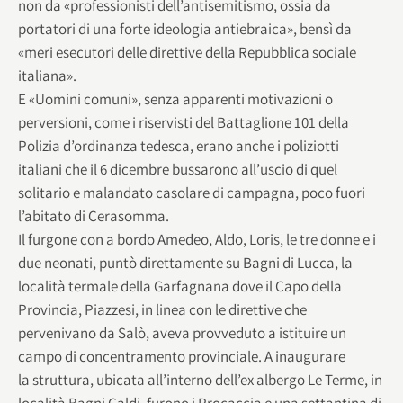
non da «professionisti dell’antisemitismo, ossia da
portatori di una forte ideologia antiebraica», bensì da
«meri esecutori delle direttive della Repubblica sociale
italiana».
E «Uomini comuni», senza apparenti motivazioni o
perversioni, come i riservisti del Battaglione 101 della
Polizia d’ordinanza tedesca, erano anche i poliziotti
italiani che il 6 dicembre bussarono all’uscio di quel
solitario e malandato casolare di campagna, poco fuori
l’abitato di Cerasomma.
Il furgone con a bordo Amedeo, Aldo, Loris, le tre donne e i
due neonati, puntò direttamente su Bagni di Lucca, la
località termale della Garfagnana dove il Capo della
Provincia, Piazzesi, in linea con le direttive che
pervenivano da Salò, aveva provveduto a istituire un
campo di concentramento provinciale. A inaugurare
la struttura, ubicata all’interno dell’ex albergo Le Terme, in
località Bagni Caldi, furono i Procaccia e una settantina di