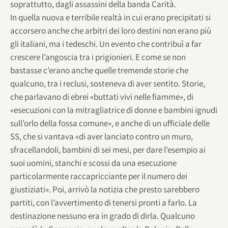
soprattutto, dagli assassini della banda Carità.
In quella nuova e terribile realtà in cui erano precipitati si
accorsero anche che arbitri dei loro destini non erano più
gli italiani, ma i tedeschi. Un evento che contribuì a far
crescere l’angoscia tra i prigionieri. E come se non
bastasse c’erano anche quelle tremende storie che
qualcuno, tra i reclusi, sosteneva di aver sentito. Storie,
che parlavano di ebrei «buttati vivi nelle fiamme», di
«esecuzioni con la mitragliatrice di donne e bambini ignudi
sull’orlo della fossa comune», e anche di un ufficiale delle
SS, che si vantava «di aver lanciato contro un muro,
sfracellandoli, bambini di sei mesi, per dare l’esempio ai
suoi uomini, stanchi e scossi da una esecuzione
particolarmente raccapricciante per il numero dei
giustiziati». Poi, arrivò la notizia che presto sarebbero
partiti, con l’avvertimento di tenersi pronti a farlo. La
destinazione nessuno era in grado di dirla. Qualcuno