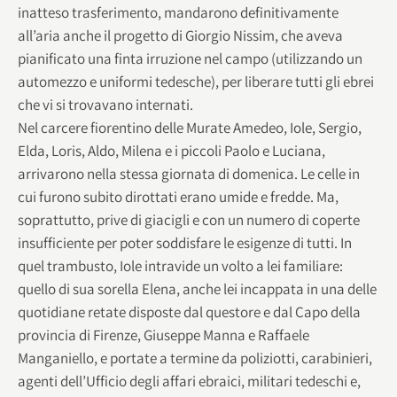
inatteso trasferimento, mandarono definitivamente
all’aria anche il progetto di Giorgio Nissim, che aveva
pianificato una finta irruzione nel campo (utilizzando un
automezzo e uniformi tedesche), per liberare tutti gli ebrei
che vi si trovavano internati.
Nel carcere fiorentino delle Murate Amedeo, Iole, Sergio,
Elda, Loris, Aldo, Milena e i piccoli Paolo e Luciana,
arrivarono nella stessa giornata di domenica. Le celle in
cui furono subito dirottati erano umide e fredde. Ma,
soprattutto, prive di giacigli e con un numero di coperte
insufficiente per poter soddisfare le esigenze di tutti. In
quel trambusto, Iole intravide un volto a lei familiare:
quello di sua sorella Elena, anche lei incappata in una delle
quotidiane retate disposte dal questore e dal Capo della
provincia di Firenze, Giuseppe Manna e Raffaele
Manganiello, e portate a termine da poliziotti, carabinieri,
agenti dell’Ufficio degli affari ebraici, militari tedeschi e,