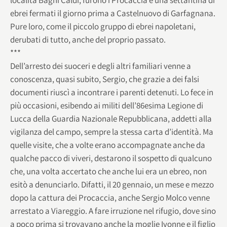
ebrei fermati il giorno prima a Castelnuovo di Garfagnana.
Pure loro, come il piccolo gruppo di ebrei napoletani,
derubati di tutto, anche del proprio passato.
***
Dell’arresto dei suoceri e degli altri familiari venne a
conoscenza, quasi subito, Sergio, che grazie a dei falsi
documenti riuscì a incontrare i parenti detenuti. Lo fece in
più occasioni, esibendo ai militi dell’86esima Legione di
Lucca della Guardia Nazionale Repubblicana, addetti alla
vigilanza del campo, sempre la stessa carta d’identità. Ma
quelle visite, che a volte erano accompagnate anche da
qualche pacco di viveri, destarono il sospetto di qualcuno
che, una volta accertato che anche lui era un ebreo, non
esitò a denunciarlo. Difatti, il 20 gennaio, un mese e mezzo
dopo la cattura dei Procaccia, anche Sergio Molco venne
arrestato a Viareggio. A fare irruzione nel rifugio, dove sino
a poco prima si trovavano anche la moglie Ivonne e il figlio