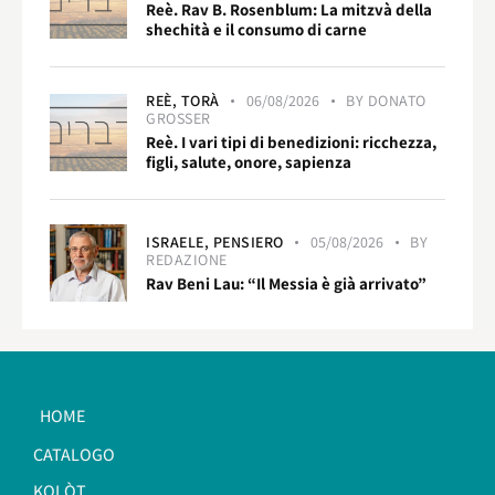
Reè. Rav B. Rosenblum: La mitzvà della
shechità e il consumo di carne
REÈ,
TORÀ
06/08/2026
BY
DONATO
GROSSER
Reè. I vari tipi di benedizioni: ricchezza,
figli, salute, onore, sapienza
ISRAELE,
PENSIERO
05/08/2026
BY
REDAZIONE
Rav Beni Lau: “Il Messia è già arrivato”
HOME
CATALOGO
KOLÒT