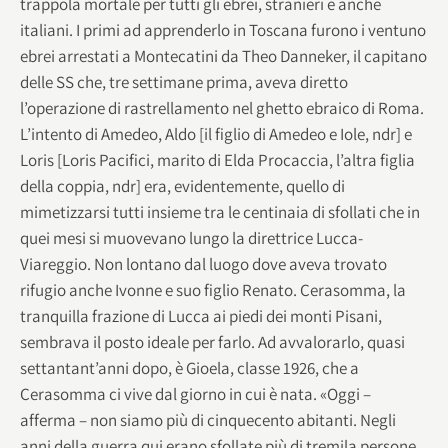
trappola mortale per tutti gli ebrei, stranieri e anche
italiani. I primi ad apprenderlo in Toscana furono i ventuno
ebrei arrestati a Montecatini da Theo Danneker, il capitano
delle SS che, tre settimane prima, aveva diretto
l’operazione di rastrellamento nel ghetto ebraico di Roma.
L’intento di Amedeo, Aldo [il figlio di Amedeo e Iole, ndr] e
Loris [Loris Pacifici, marito di Elda Procaccia, l’altra figlia
della coppia, ndr] era, evidentemente, quello di
mimetizzarsi tutti insieme tra le centinaia di sfollati che in
quei mesi si muovevano lungo la direttrice Lucca-
Viareggio. Non lontano dal luogo dove aveva trovato
rifugio anche Ivonne e suo figlio Renato. Cerasomma, la
tranquilla frazione di Lucca ai piedi dei monti Pisani,
sembrava il posto ideale per farlo. Ad avvalorarlo, quasi
settantant’anni dopo, è Gioela, classe 1926, che a
Cerasomma ci vive dal giorno in cui è nata. «Oggi –
afferma – non siamo più di cinquecento abitanti. Negli
anni della guerra qui erano sfollate più di tremila persone.