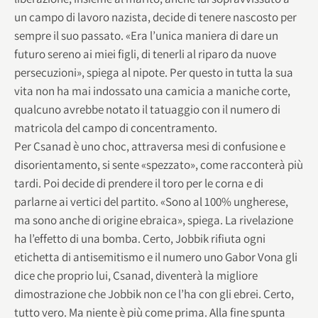
un campo di lavoro nazista, decide di tenere nascosto per
sempre il suo passato. «Era l’unica maniera di dare un
futuro sereno ai miei figli, di tenerli al riparo da nuove
persecuzioni», spiega al nipote. Per questo in tutta la sua
vita non ha mai indossato una camicia a maniche corte,
qualcuno avrebbe notato il tatuaggio con il numero di
matricola del campo di concentramento.
Per Csanad è uno choc, attraversa mesi di confusione e
disorientamento, si sente «spezzato», come racconterà più
tardi. Poi decide di prendere il toro per le corna e di
parlarne ai vertici del partito. «Sono al 100% ungherese,
ma sono anche di origine ebraica», spiega. La rivelazione
ha l’effetto di una bomba. Certo, Jobbik rifiuta ogni
etichetta di antisemitismo e il numero uno Gabor Vona gli
dice che proprio lui, Csanad, diventerà la migliore
dimostrazione che Jobbik non ce l’ha con gli ebrei. Certo,
tutto vero. Ma niente è più come prima. Alla fine spunta