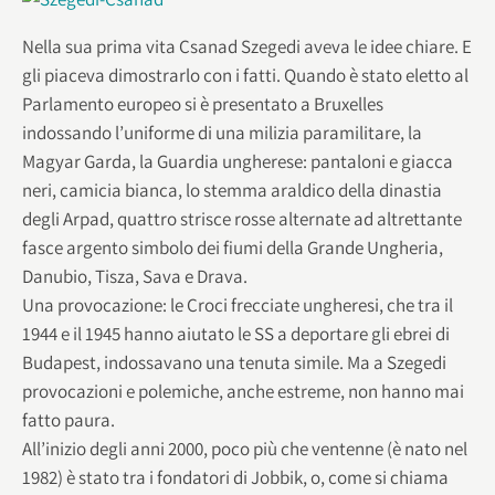
Nella sua prima vita Csanad Szegedi aveva le idee chiare. E
gli piaceva dimostrarlo con i fatti. Quando è stato eletto al
Parlamento europeo si è presentato a Bruxelles
indossando l’uniforme di una milizia paramilitare, la
Magyar Garda, la Guardia ungherese: pantaloni e giacca
neri, camicia bianca, lo stemma araldico della dinastia
degli Arpad, quattro strisce rosse alternate ad altrettante
fasce argento simbolo dei fiumi della Grande Ungheria,
Danubio, Tisza, Sava e Drava.
Una provocazione: le Croci frecciate ungheresi, che tra il
1944 e il 1945 hanno aiutato le SS a deportare gli ebrei di
Budapest, indossavano una tenuta simile. Ma a Szegedi
provocazioni e polemiche, anche estreme, non hanno mai
fatto paura.
All’inizio degli anni 2000, poco più che ventenne (è nato nel
1982) è stato tra i fondatori di Jobbik, o, come si chiama