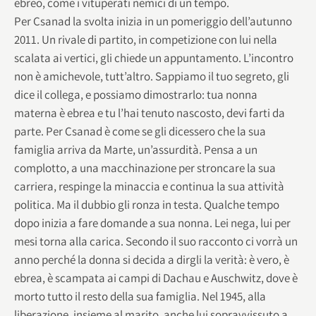
ebreo, come i vituperati nemici di un tempo.
Per Csanad la svolta inizia in un pomeriggio dell’autunno
2011. Un rivale di partito, in competizione con lui nella
scalata ai vertici, gli chiede un appuntamento. L’incontro
non è amichevole, tutt’altro. Sappiamo il tuo segreto, gli
dice il collega, e possiamo dimostrarlo: tua nonna
materna è ebrea e tu l’hai tenuto nascosto, devi farti da
parte. Per Csanad è come se gli dicessero che la sua
famiglia arriva da Marte, un’assurdità. Pensa a un
complotto, a una macchinazione per stroncare la sua
carriera, respinge la minaccia e continua la sua attività
politica. Ma il dubbio gli ronza in testa. Qualche tempo
dopo inizia a fare domande a sua nonna. Lei nega, lui per
mesi torna alla carica. Secondo il suo racconto ci vorrà un
anno perché la donna si decida a dirgli la verità: è vero, è
ebrea, è scampata ai campi di Dachau e Auschwitz, dove è
morto tutto il resto della sua famiglia. Nel 1945, alla
liberazione, insieme al marito, anche lui sopravvissuto a