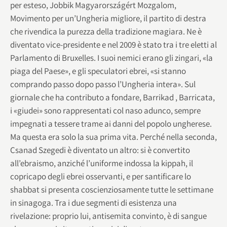
per esteso, Jobbik Magyarországért Mozgalom,
Movimento per un’Ungheria migliore, il partito di destra
che rivendica la purezza della tradizione magiara. Ne è
diventato vice-presidente e nel 2009 è stato tra i tre eletti al
Parlamento di Bruxelles. I suoi nemici erano gli zingari, «la
piaga del Paese», e gli speculatori ebrei, «si stanno
comprando passo dopo passo l’Ungheria intera». Sul
giornale che ha contributo a fondare, Barrikad , Barricata,
i «giudei» sono rappresentati col naso adunco, sempre
impegnati a tessere trame ai danni del popolo ungherese.
Ma questa era solo la sua prima vita. Perché nella seconda,
Csanad Szegedi è diventato un altro: si è convertito
all’ebraismo, anziché l’uniforme indossa la kippah, il
copricapo degli ebrei osservanti, e per santificare lo
shabbat si presenta coscienziosamente tutte le settimane
in sinagoga. Tra i due segmenti di esistenza una
rivelazione: proprio lui, antisemita convinto, è di sangue