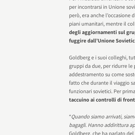
per incontrarsi in Unione sov
però, era anche l’occasione d
piani umanitari, mentre il co
degli aggiornamenti sul grup
fuggire dall’Unione Sovieti
Goldberg e i suoi colleghi, t
gruppi da due, per ridurre le
addestramento su come sosten
fatto che durante il viaggio 
funzionari sovietici. Per pri
taccuino ai controlli di fron
“
Quando siamo arrivati, siamo
bagagli. Hanno addirittura a
Goldberg, che ha parlato del 