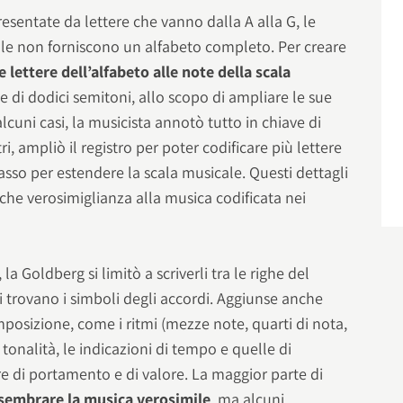
entate da lettere che vanno dalla A alla G, le
sole non forniscono un alfabeto completo. Per creare
 lettere dell’alfabeto alle note della scala
e di dodici semitoni, allo scopo di ampliare le sue
alcuni casi, la musicista annotò tutto in chiave di
tri, ampliò il registro per poter codificare più lettere
sso per estendere la scala musicale. Questi dettagli
che verosimiglianza alla musica codificata nei
a Goldberg si limitò a scriverli tra le righe del
 trovano i simboli degli accordi. Aggiunse anche
omposizione, come i ritmi (mezze note, quarti di nota,
e tonalità, le indicazioni di tempo e quelle di
e di portamento e di valore. La maggior parte di
 sembrare la musica verosimile
, ma alcuni