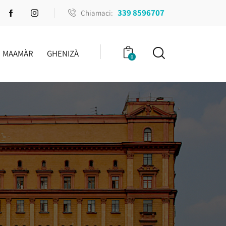
339 8596707
Chiamaci:
MAAMÀR
GHENIZÀ
0