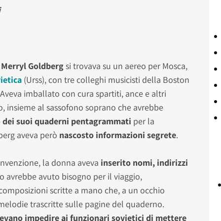
i
a
Merryl Goldberg
si trovava su un aereo per Mosca,
ietica
(Urss), con tre colleghi musicisti della Boston
eva imballato con cura spartiti, ance e altri
to, insieme al sassofono soprano che avrebbe
o dei suoi quaderni pentagrammati
per la
berg aveva però
nascosto informazioni segrete
.
 invenzione, la donna aveva
inserito nomi, indirizzi
po avrebbe avuto bisogno per il viaggio,
 composizioni scritte a mano che, a un occhio
elodie trascritte sulle pagine del quaderno.
evano impedire ai funzionari sovietici di mettere