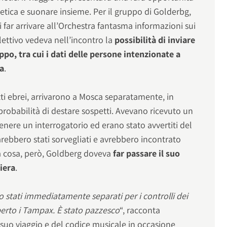
ietica e suonare insieme. Per il gruppo di Golderbg,
i far arrivare all’Orchestra fantasma informazioni sui
llettivo vedeva nell’incontro la
possibilità di inviare
po, tra cui i dati delle persone intenzionate a
ca
.
utti ebrei, arrivarono a Mosca separatamente, in
 probabilità di destare sospetti. Avevano ricevuto un
ere un interrogatorio ed erano stato avvertiti del
sarebbero stati sorvegliati e avrebbero incontrato
ma cosa, però, Goldberg doveva
far passare il suo
tiera
.
 stati immediatamente separati per i controlli dei
perto i Tampax. È stato pazzesco
“, racconta
suo viaggio e del codice musicale in occasione