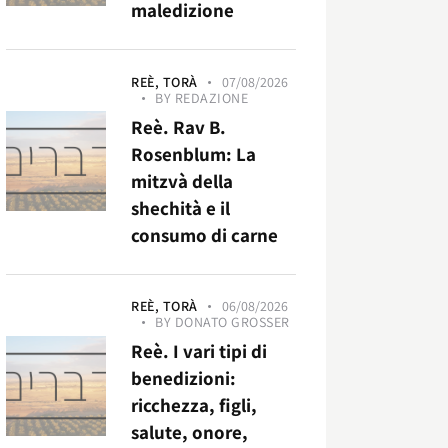
maledizione
REÈ,
TORÀ
07/08/2026
BY
REDAZIONE
Reè. Rav B.
Rosenblum: La
mitzvà della
shechità e il
consumo di carne
REÈ,
TORÀ
06/08/2026
BY
DONATO GROSSER
Reè. I vari tipi di
benedizioni:
ricchezza, figli,
salute, onore,