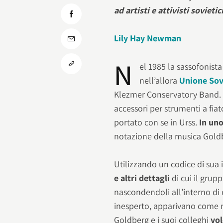
ad artisti e attivisti sovietic
Lily Hay Newman
N
el 1985 la sassofonist
nell’allora
Unione Sov
Klezmer Conservatory Band. Av
accessori per strumenti a fia
portato con se in Urss.
In un
notazione della musica Gold
Utilizzando un codice di sua
e altri dettagli
di cui il grup
nascondendoli all’interno di
inesperto, apparivano come m
Goldberg e i suoi colleghi
vol