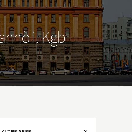
gannò il Kgb
ALTRE AREE