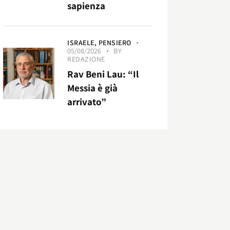
sapienza
ISRAELE,
PENSIERO
05/08/2026
BY
REDAZIONE
Rav Beni Lau: “Il
Messia è già
arrivato”