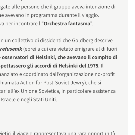
gate alle persone che il gruppo aveva intenzione di
 che avevano in programma durante il viaggio.
va per incontrare l’“
Orchestra fantasma
”.
un un collettivo di dissidenti che Goldberg descrive
refusenik
(ebrei a cui era vietato emigrare al di fuori
 e osservatori di Helsinki, che avevano il compito di
ispettassero gli accordi di Helsinki del 1975
. Il
inanziato e coordinato dall’organizzazione no-profit
chiamata Action for Post-Soviet Jewry), che si
ari all’ex Unione Sovietica, in particolare assistenza
 Israele e negli Stati Uniti.
vietici il viaggio rappresentava una rara opportunità