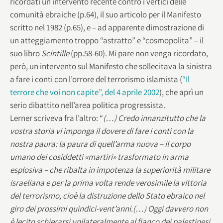
ricordati un intervento recente contro i vertici delle
comunità ebraiche (p.64), il suo articolo per il Manifesto
scritto nel 1982 (p.65), e – ad apparente dimostrazione di
un atteggiamento troppo “astratto” e “cosmopolita” – il
suo libro
Scintille
(pp.58-60). Mi pare non venga ricordato,
però, un intervento sul Manifesto che sollecitava la sinistra
a fare i conti con l’orrore del terrorismo islamista (
“Il
terrore che voi non capite”, del 4 aprile 2002
), che aprì un
serio dibattito nell’area politica progressista.
Lerner scriveva fra l’altro: “
(…) Credo innanzitutto che la
vostra storia vi imponga il dovere di fare i conti con la
nostra paura: la paura di quell’arma nuova – il corpo
umano dei cosiddetti «martiri» trasformato in arma
esplosiva – che ribalta in impotenza la superiorità militare
israeliana e per la prima volta rende verosimile la vittoria
del terrorismo, cioè la distruzione dello Stato ebraico nel
giro dei prossimi quindici-vent’anni.(…) Oggi davvero non
è lecito schierarsi unilateralmente al fianco dei palestinesi,