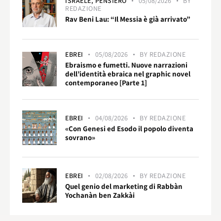
ISRAELE,
PENSIERO
05/08/2026
BY
REDAZIONE
Rav Beni Lau: “Il Messia è già arrivato”
EBREI
05/08/2026
BY
REDAZIONE
Ebraismo e fumetti. Nuove narrazioni
dell’identità ebraica nel graphic novel
contemporaneo [Parte 1]
EBREI
04/08/2026
BY
REDAZIONE
«Con Genesi ed Esodo il popolo diventa
sovrano»
EBREI
02/08/2026
BY
REDAZIONE
Quel genio del marketing di Rabbàn
Yochanàn ben Zakkài