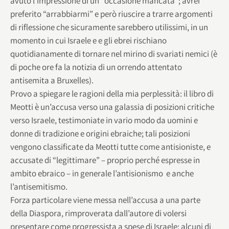
avuto l’impressione di un'”occasione mancata”; avrei
preferito “arrabbiarmi” e però riuscire a trarre argomenti
di riflessione che sicuramente sarebbero utilissimi, in un
momento in cui Israele e e gli ebrei rischiano
quotidianamente di tornare nel mirino di svariati nemici (è
di poche ore fa la notizia di un orrendo attentato
antisemita a Bruxelles).
Provo a spiegare le ragioni della mia perplessità: il libro di
Meotti è un’accusa verso una galassia di posizioni critiche
verso Israele, testimoniate in vario modo da uomini e
donne di tradizione e origini ebraiche; tali posizioni
vengono classificate da Meotti tutte come antisioniste, e
accusate di “legittimare” – proprio perché espresse in
ambito ebraico – in generale l’antisionismo e anche
l’antisemitismo.
Forza particolare viene messa nell’accusa a una parte
della Diaspora, rimproverata dall’autore di volersi
presentare come progressista a spese di Israele; alcuni di