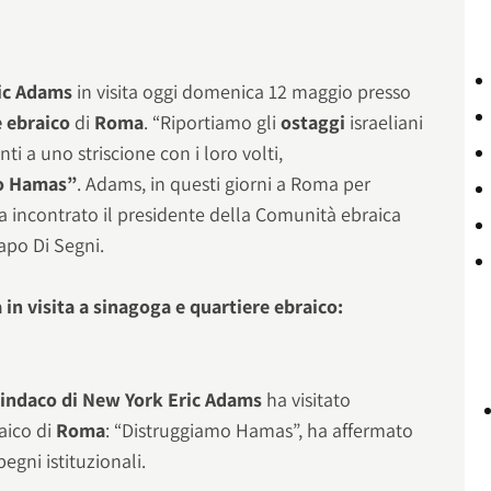
ric Adams
in visita oggi domenica 12 maggio presso
e ebraico
di
Roma
. “Riportiamo gli
ostaggi
israeliani
ti a uno striscione con i loro volti,
o Hamas”
. Adams, in questi giorni a Roma per
a incontrato il presidente della Comunità ebraica
apo Di Segni.
in visita a sinagoga e quartiere ebraico:
sindaco di New York Eric Adams
ha visitato
raico di
Roma
: “Distruggiamo Hamas”, ha affermato
egni istituzionali.