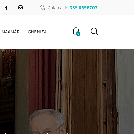
339 8596707
Chiamaci:
MAAMÀR
GHENIZÀ
0