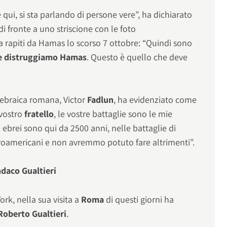
qui, si sta parlando di persone vere”, ha dichiarato
i fronte a uno striscione con le foto
za rapiti da Hamas lo scorso 7 ottobre: “Quindi sono
 e distruggiamo Hamas
. Questo è quello che deve
 ebraica romana, Victor
Fadlun
, ha evidenziato come
 vostro
fratello
, le vostre battaglie sono le mie
li ebrei sono qui da 2500 anni, nelle battaglie di
afroamericani e non avremmo potuto fare altrimenti”.
ndaco Gualtieri
ork, nella sua visita a
Roma
di questi giorni ha
Roberto Gualtieri
.