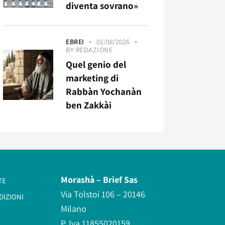
diventa sovrano»
EBREI
02/08/2026
BY
REDAZIONE
Quel genio del
marketing di
Rabbàn Yochanàn
ben Zakkài
Morashà –
Brief Sas
TE
Via Tolstoi 106 – 20146
DIZIONI
Milano
P. Iva 11855020159