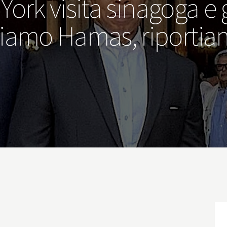
ork visita sinagoga e 
iamo Hamas, riportia