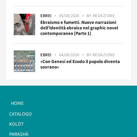
EBREI
05/08/2026
BY
REDAZIONE
Ebraismo e fumetti. Nuove narrazioni
dell’identità ebraica nel graphic novel
contemporaneo [Parte 1]
EBREI
04/08/2026
BY
REDAZIONE
«Con Genesi ed Esodo il popolo diventa
sovrano»
HOME
CATALOGO
KOLÒT
PARASHÀ