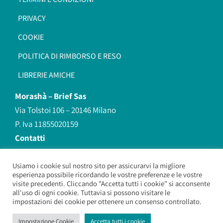
PRIVACY
COOKIE
POLITICA DI RIMBORSO E RESO
LIBRERIE AMICHE
Morashà –
Brief Sas
Via Tolstoi 106 – 20146 Milano
P. Iva 11855020159
Contatti
redazione@morasha.it
339 8596707
Usiamo i cookie sul nostro sito per assicurarvi la migliore
esperienza possibile ricordando le vostre preferenze e le vostre
(anche Whatsapp)
visite precedenti. Cliccando "Accetta tutti i cookie" si acconsente
all'uso di ogni cookie. Tuttavia si possono visitare le
impostazioni dei cookie per ottenere un consenso controllato.
Morashà – Brief Sas
– Copyright 2026. All Rights Reserved.
Impostazione Cookie
Accetta tutti i cookie