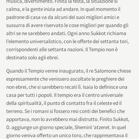
musica, divertimento. Finita la festa, la situazione si
calma, e la gente inizia ad andare. In quel momento il
padrone di casa va da alcuni dei suoi migliori amici e
sussurra di avere riservato le cose migliori per quando gli
altri se ne sarebbero andati. Ogni anno Sukkot richiama
l’elemento universalistico, con le offerte dei settanta tori,
corrispondenti alle settanta nazioni. Il Tempio non è
destinato solo agli ebrei.
Quando il Tempio venne inaugurato, il re Salomone chiese
espressamente che venissero ascoltate le preghiere dei
non ebrei, che si sarebbero recati lì. Isaia lo definisce una
casa per tutti i popoli. Il tempio era il centro universale
della spiritualità, il punto di contatto fra il celeste ed il
terreno. Se i romani si fossero resi conti dei benefici che
apportava, non lo avrebbero mai distrutto. Finito Sukkot,
D. aggiunge un giorno speciale, Sheminì ‘atzeret. In quel
giorno veniva offerto un unico toro, che rappresentava il