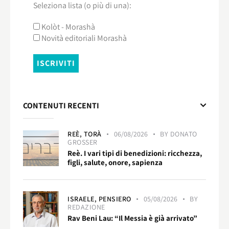
Seleziona lista (o più di una):
Kolòt - Morashà
Novità editoriali Morashà
CONTENUTI RECENTI
REÈ,
TORÀ
06/08/2026
BY
DONATO
GROSSER
Reè. I vari tipi di benedizioni: ricchezza,
figli, salute, onore, sapienza
ISRAELE,
PENSIERO
05/08/2026
BY
REDAZIONE
Rav Beni Lau: “Il Messia è già arrivato”