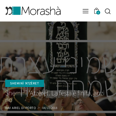
0
SHEMINÌ ’ATZÈRET
Sheminì ’Atzèret. La festa è finita, anzi
no
RAV ARIEL DI PORTO
04/10/2018