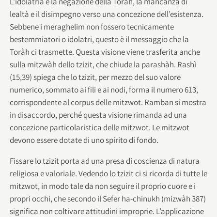
L’idolatria è la negazione della Toràh, la mancanza di
lealtà e il disimpegno verso una concezione dell’esistenza.
Sebbene i meraghelim non fossero tecnicamente
bestemmiatori o idolatri, questo è il messaggio che la
Toràh ci trasmette. Questa visione viene trasferita anche
sulla mitzwàh dello tzizit, che chiude la parashàh. Rashì
(15,39) spiega che lo tzizit, per mezzo del suo valore
numerico, sommato ai fili e ai nodi, forma il numero 613,
corrispondente al corpus delle mitzwot. Ramban si mostra
in disaccordo, perché questa visione rimanda ad una
concezione particolaristica delle mitzwot. Le mitzwot
devono essere dotate di uno spirito di fondo.
Fissare lo tzizit porta ad una presa di coscienza di natura
religiosa e valoriale. Vedendo lo tzizit ci si ricorda di tutte le
mitzwot, in modo tale da non seguire il proprio cuore e i
propri occhi, che secondo il Sefer ha-chinukh (mizwàh 387)
significa non coltivare attitudini improprie. L’applicazione