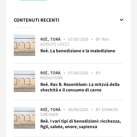
CONTENUTI RECENTI
REÈ,
TORÀ
07/08/2026
BY
RAV
ADOLFO LOCCI
Reè. La benedizione e la maledizione
REÈ,
TORÀ
07/08/2026
BY
REDAZIONE
Reè. Rav B. Rosenblum: La mitzvà della
shechità e il consumo di carne
REÈ,
TORÀ
06/08/2026
BY
DONATO
GROSSER
Reè. I vari tipi di benedizioni: ricchezza,
figli, salute, onore, sapienza