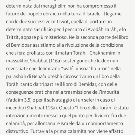
determinata dai meraghelim non ha compromesso il
futuro del popolo ebraico nella terra d’Israele. Il legame
con le due successive mitzwot, quella di portare un
determinato sacrificio per il peccato di Avodàh zaràh, e lo
Tzitzit, appare più misterioso. Nella seconda parte del libro
di Bemidbar assistiamo alla rivoluzione della condizione
che si era profilata con il matan Toràh. I Chakhamim in
massekhet Shabbat (116a) sostengono che le due nun
rovesciate che delimitano “wahì binsoa’ ha-aron” nella
parashàh di Beha’alotekhà circoscrivano un libro della
Toràh, tanto da tripartire il libro di Bemidar, con delle
conseguenze pratiche nella trasmissione dell’impurità
(Yadaim 3,5) e per il salvataggio di un sefer in caso di
incendio (Shabbat 116a). Questo “libro della Toràh” è stato
intenzionalmente messo a quel punto per dividere fra due
calamità, per allontanare Israele da un comportamento
distruttivo. Tuttavia la prima calamità non viene affatto