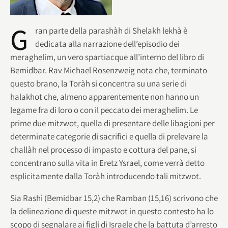
G
ran parte della parashàh di Shelakh lekhà è
dedicata alla narrazione dell’episodio dei
meraghelim, un vero spartiacque all’interno del libro di
Bemidbar. Rav Michael Rosenzweig nota che, terminato
questo brano, la Toràh si concentra su una serie di
halakhot che, almeno apparentemente non hanno un
legame fra di loro o con il peccato dei meraghelim. Le
prime due mitzwot, quella di presentare delle libagioni per
determinate categorie di sacrifici e quella di prelevare la
challàh nel processo di impasto e cottura del pane, si
concentrano sulla vita in Eretz Ysrael, come verrà detto
esplicitamente dalla Toràh introducendo tali mitzwot.
Sia Rashì (Bemidbar 15,2) che Ramban (15,16) scrivono che
la delineazione di queste mitzwot in questo contesto ha lo
scopo di segnalare ai figli di Israele che la battuta d’arresto