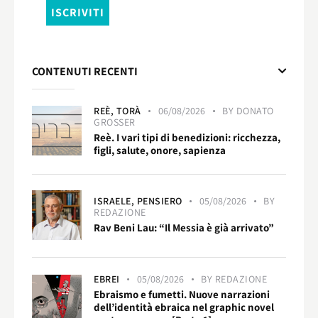
CONTENUTI RECENTI
REÈ,
TORÀ
06/08/2026
BY
DONATO
GROSSER
Reè. I vari tipi di benedizioni: ricchezza,
figli, salute, onore, sapienza
ISRAELE,
PENSIERO
05/08/2026
BY
REDAZIONE
Rav Beni Lau: “Il Messia è già arrivato”
EBREI
05/08/2026
BY
REDAZIONE
Ebraismo e fumetti. Nuove narrazioni
dell’identità ebraica nel graphic novel