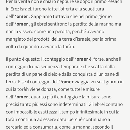
Per la verità non è chiaro neppure se dopo il primo Pesàch
in Erez Israèl, furono fatte l’offerta e la scuotitura
dell’
‘omer
. Sappiamo tuttavia che nel primo giorno
dell’
‘omer
, gli ebrei sentirono la perdita della manna ma
non la vissero come una perdita, perché avevano
mangiato dei prodotti della terra d’Israele, per la prima
volta da quando avevano la toràh.
Il punto è questo: il conteggio dell’
‘omer
è, forse, anche il
conteggio di una sequenza temporale che scatta dalla
perdita di un pane di cielo e dalla conquista di un pane di
terra. E se il conteggio dell’
‘omer
viaggia verso il giorno in
cui la toràh viene donata, come tutte le misure
dell’
‘omer
, quanto più il conteggio e la misura sono
precisi tanto più essi sono indeterminati. Gli ebrei contano
con impossibile esattezza il tempo infinitesimale in cui la
toràh continua ad essere data, perché continuano a
cercarla ed a consumarla, come la manna, secondo il