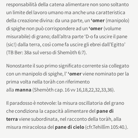
responsabilità della catena alimentare non sono soltanto
un limite del lavoro umano ma anche una caratteristica
della creazione divina: da una parte, un
‘omer
(manipolo)
di spighe non può corrispondere ad un
‘omer
(volume
misurabile) di grano; dall’altra parte ‘D-o fa uscire il pane
(sic!) dalla terra, così come fa uscire gli ebrei dall’Egitto’
(TB Ber: 38a sul verso di Shemòth 6:7).
Nonostante il suo primo significato corrente sia collegato
con un manipolo di spighe, l’
‘omer
viene nominato per la
prima volta nella toràh con riferimento
alla
manna
(Shemòth cap. 16 vv 16,18,22,32,33,36).
Il paradosso è notevole: la misura oscillatoria del grano
che condiziona la capacità alimentare del
pane di
terra
viene subordinata, nel racconto della toràh, alla
misura miracolosa del
pane di cielo
(cfr.Tehillìm 105:40.).