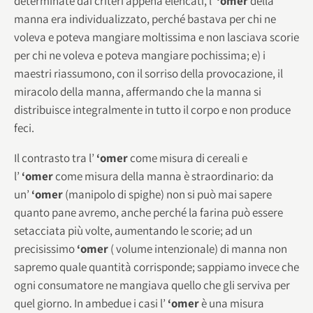
determinate dai criteri appena elencati, l’
‘omer
della
manna era individualizzato, perché bastava per chi ne
voleva e poteva mangiare moltissima e non lasciava scorie
per chi ne voleva e poteva mangiare pochissima; e) i
maestri riassumono, con il sorriso della provocazione, il
miracolo della manna, affermando che la manna si
distribuisce integralmente in tutto il corpo e non produce
feci.
Il contrasto tra l’
‘omer
come misura di cereali e
l’
‘omer
come misura della manna è straordinario: da
un’
‘omer
(manipolo di spighe) non si può mai sapere
quanto pane avremo, anche perché la farina può essere
setacciata più volte, aumentando le scorie; ad un
precisissimo
‘omer
( volume intenzionale) di manna non
sapremo quale quantità corrisponde; sappiamo invece che
ogni consumatore ne mangiava quello che gli serviva per
quel giorno. In ambedue i casi l’
‘omer
è una misura