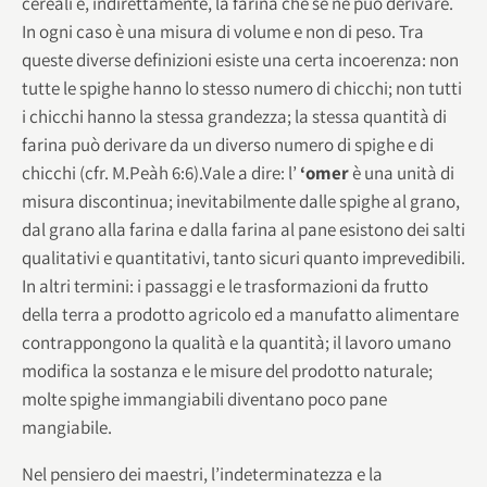
cereali e, indirettamente, la farina che se ne può derivare.
In ogni caso è una misura di volume e non di peso. Tra
queste diverse definizioni esiste una certa incoerenza: non
tutte le spighe hanno lo stesso numero di chicchi; non tutti
i chicchi hanno la stessa grandezza; la stessa quantità di
farina può derivare da un diverso numero di spighe e di
chicchi (cfr. M.Peàh 6:6).Vale a dire: l’
‘omer
è una unità di
misura discontinua; inevitabilmente dalle spighe al grano,
dal grano alla farina e dalla farina al pane esistono dei salti
qualitativi e quantitativi, tanto sicuri quanto imprevedibili.
In altri termini: i passaggi e le trasformazioni da frutto
della terra a prodotto agricolo ed a manufatto alimentare
contrappongono la qualità e la quantità; il lavoro umano
modifica la sostanza e le misure del prodotto naturale;
molte spighe immangiabili diventano poco pane
mangiabile.
Nel pensiero dei maestri, l’indeterminatezza e la