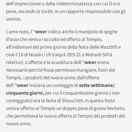
dell’imprecisione o della indeterminatezza con cui D-o si
pone, secondo la toràh, in un rapporto responsabile con gli
uomini.
Come noto, l’
‘omer
indica anche il manipolo di spighe
d’orzo che veniva raccolto ed offerto al Tempio,
all’indomani del primo giorno della festa delle Mazzòth e
cioè il 16 di Nissàn ( cfr.VaIqrà 29:9-21 e Midrash Sifrà
relativo). L’offerta e la scuotitura dell’
‘omer
erano
necessarie perché fosse permesso mangiare, fuori del
Tempio, i prodotti del nuovo anno; dall’offerta
dell’
‘omer
iniziava un conteggio di
sette settimane/
cinquanta giorni,
per cui il cinquantesimo giorno ( non
conteggiato) era la festa di Shavu’oth; in questa festa
veniva offerto al Tempio un doppio pane di grano lievitato,
che permetteva la nuova offerta al Tempio dei prodotti del
nuovo anno.