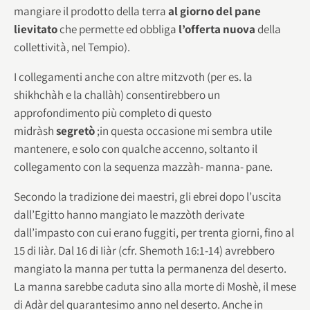
mangiare il prodotto della terra
al giorno del pane
lievitato
che permette ed obbliga
l’offerta nuova
della
collettività, nel Tempio).
I collegamenti anche con altre mitzvoth (per es. la
shikhchàh e la challàh) consentirebbero un
approfondimento più completo di questo
midràsh
segretò
;in questa occasione mi sembra utile
mantenere, e solo con qualche accenno, soltanto il
collegamento con la sequenza mazzàh- manna- pane.
Secondo la tradizione dei maestri, gli ebrei dopo l’uscita
dall’Egitto hanno mangiato le mazzòth derivate
dall’impasto con cui erano fuggiti, per trenta giorni, fino al
15 di Iiàr. Dal 16 di Iiàr (cfr. Shemoth 16:1-14) avrebbero
mangiato la manna per tutta la permanenza del deserto.
La manna sarebbe caduta sino alla morte di Moshè, il mese
di Adàr del quarantesimo anno nel deserto. Anche in