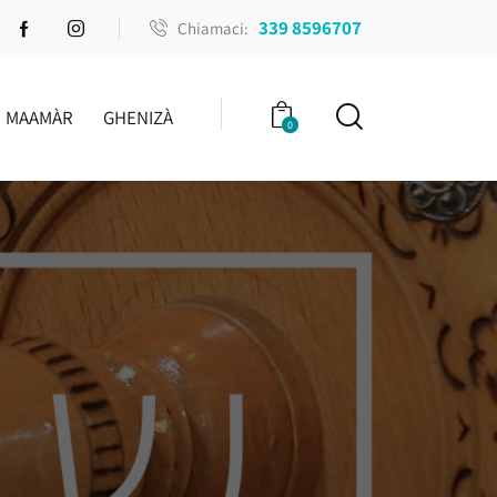
339 8596707
Chiamaci:
MAAMÀR
GHENIZÀ
0