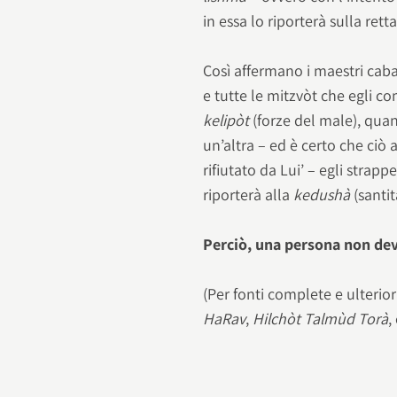
in essa lo riporterà sulla rett
Così affermano i maestri cabal
e tutte le mitzvòt che egli 
kelipòt
(forze del male), qua
un’altra – ed è certo che ciò
rifiutato da Lui’ – egli strapp
riporterà alla
kedushà
(santit
Perciò, una persona non dev
(Per fonti complete e ulteriori
HaRav
,
Hilchòt Talmùd Torà
,