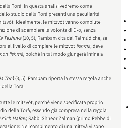
 della Torà. In questa analisi vedremo come
ello studio della Torà presenti una peculiarità
 mitzvòt. Idealmente, le mitzvòt vanno compiute
ivazione di adempiere la volontà di D-o, senza
la Teshuvà
(10, 5), Rambam cita dal Talmùd che, se
ra al livello di compiere le mitzvòt
lishmà
, deve
non lishmà
, poiché in tal modo giungerà infine a
la Torà
(3, 5), Rambam riporta la stessa regola anche
 della Torà.
tutte le mitzvòt, perché viene specificata proprio
udio della Torà, essendo già compresa nella regola
Arùch HaRav
, Rabbi Shneor Zalman (primo Rebbe di
iegazione: Nel compimento di una mitzvà vi sono