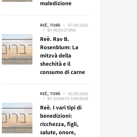
maledizione
REÈ,
TORÀ
07/08/2026
BY
REDAZIONE
Reè. Rav B.
Rosenblum: La
mitzvà della
shechità e il
consumo di carne
REÈ,
TORÀ
06/08/2026
BY
DONATO GROSSER
Reè. I vari tipi di
benedizioni:
ricchezza, figli,
salute, onore,