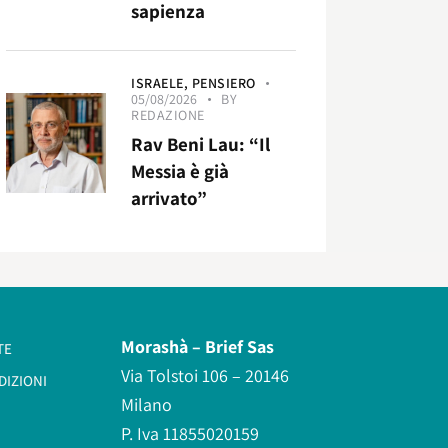
sapienza
ISRAELE,
PENSIERO
05/08/2026
BY
REDAZIONE
Rav Beni Lau: “Il
Messia è già
arrivato”
Morashà –
Brief Sas
TE
Via Tolstoi 106 – 20146
DIZIONI
Milano
P. Iva 11855020159