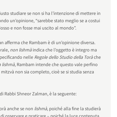
usto studiare se non si ha l’intenzione di mettere in
condo un’opinione, “sarebbe stato meglio se a costui
ddosso e non fosse mai uscito al mondo”.
an afferma che Rambam è di un’opinione diversa.
erale,
non lishmà
indica che l’oggetto è integro ma
specificando nelle
Regole dello Studio della Torà
che
 lishmà
, Rambam intende che questo vale perfino
a mitzvà non sia completo, cioè se si studia senza
 di Rabbi Shneor Zalman, è la seguente:
orà anche se non
lishmà
, poiché alla fine la studierà
 di osservare e praticare – poiché la luce contenuta