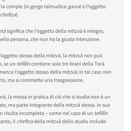
 la compie (in gergo talmudico
gavra
) e l’oggetto
(
cheftza
).
hmà
significa che l’oggetto della mitzvà è integro,
ella persona, che non ha la giusta intenzione.
oggetto stesso della mitzvà, la mitzvà non può
o, se un
tefillìn
contiene solo tre brani della Torà
 manca l’oggetto stesso della mitzvà; in tal caso non
tto, ma si commette una trasgressione.
rà, la messa in pratica di ciò che si studia non è un
to, ma parte integrante della mitzvà stessa. In sua
io risulta incompleta – come nel caso di un
tefillìn
anto, il
cheftza
della mitzvà dello studio include