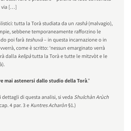
a via […]
istici: tutta la Torà studiata da un
rashà
(malvagio),
compie, sebbene temporaneamente rafforzino le
ndo poi farà
teshuvà
– in questa incarnazione o in
 avverrà, come è scritto: ‘nessun emarginato verrà
erà dalla
kelipà
tutta la Torà e tutte le mitzvòt e le
à).
e mai astenersi dallo studio della Torà
.”
 dettagli di questa analisi, si veda
Shulchàn Arùch
 cap. 4 par. 3 e
Kuntres Acharòn
§1.)