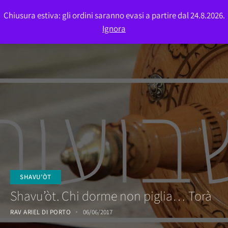
Chiusura estiva: gli ordini saranno evasi a partire dal 24.8.2026.
0
Ignora
SHAVU’ÒT
Shavu’òt. Chi dorme non piglia… Torà
RAV ARIEL DI PORTO
06/06/2017