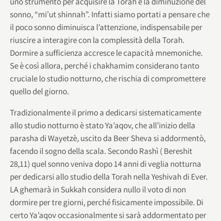
uno strumento per acquisire la Torah è la diminuzione del
sonno, “mi’ut shinnah”. Infatti siamo portati a pensare che
il poco sonno diminuisca l’attenzione, indispensabile per
riuscire a interagire con la complessità della Torah.
Dormire a sufficienza accresce le capacità mnemoniche.
Se è così allora, perché i chakhamim considerano tanto
cruciale lo studio notturno, che rischia di compromettere
quello del giorno.
Tradizionalmente il primo a dedicarsi sistematicamente
allo studio notturno è stato Ya’aqov, che all’inizio della
parasha di Wayetzè, uscito da Beer Sheva si addormentò,
facendo il sogno della scala. Secondo Rashì ( Bereshit
28,11) quel sonno veniva dopo 14 anni di veglia notturna
per dedicarsi allo studio della Torah nella Yeshivah di Ever.
LA ghemarà in Sukkah considera nullo il voto di non
dormire per tre giorni, perché fisicamente impossibile. Di
certo Ya’aqov occasionalmente si sarà addormentato per