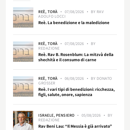
REÈ,
TORÀ
07/08/2026
BY
RAV
ADOLFO LOCCI
Reè. La benedizione e la maledizione
REÈ,
TORÀ
07/08/2026
BY
REDAZIONE
Reè. Rav B. Rosenblum: La mitzvà della
shechità e il consumo di carne
REÈ,
TORÀ
06/08/2026
BY
DONATO
GROSSER
Reè. I vari tipi di benedizioni: ricchezza,
figli, salute, onore, sapienza
ISRAELE,
PENSIERO
05/08/2026
BY
REDAZIONE
Rav Beni Lau: “Il Messia è già arrivato”