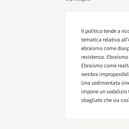
Il politico tende a ri
tematica relativa al
ebraismo come diasp
resistenza. Ebraismo
Ebraismo come realtà
sembra improponibile 
Una sedimentata sine
impone un sodalizio t
sbagliato che sia cos