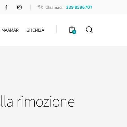
339 8596707
Chiamaci:
MAAMÀR
GHENIZÀ
0
alla rimozione