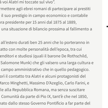
 voi Alatri mi toccate sul vivo”.
mettere agli ebrei romani di partecipare ai prestiti
e il suo prestigio in campo economico e contabile
ura presidente per 15 anni dal 1875 al 1889,
 una situazione di bilancio prossima al fallimento a
i all’estero durati ben 25 anni che lo porteranno in
tatto con molte personalità dell’epoca, tra cui
nditori e studiosi (quali il barone De Rothschild,
 Salomone Munk) che gli valsero una larga cultura e
el campo amministrativo che in quello pedagogico.
vorì il contatto tra Alatri e alcuni protagonisti del
Marco Minghetti, Massimo D’Azeglio, Carlo Farini, e
ole alla Repubblica Romana, ma senza suscitare
la Comunità da parte di Pio IX, tant’è che nel 1850,
ato dallo stesso Governo Pontificio a far parte del