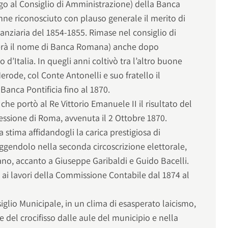
go al Consiglio di Amministrazione) della Banca
venne riconosciuto con plauso generale il merito di
inanziaria del 1854-1855. Rimase nel consiglio di
erà il nome di Banca Romana) anche dopo
d’Italia. In quegli anni coltivò tra l’altro buone
rode, col Conte Antonelli e suo fratello il
Banca Pontificia fino al 1870.
he portò al Re Vittorio Emanuele II il risultato del
essione di Roma, avvenuta il 2 Ottobre 1870.
a stima affidandogli la carica prestigiosa di
ggendolo nella seconda circoscrizione elettorale,
ano, accanto a Giuseppe Garibaldi e Guido Bacelli.
cò ai lavori della Commissione Contabile dal 1874 al
iglio Municipale, in un clima di esasperato laicismo,
e del crocifisso dalle aule del municipio e nella