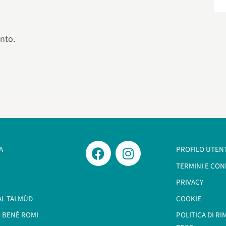
nto.
A
PROFILO UTEN
TERMINI E CON
PRIVACY
AL TALMÙD
COOKIE
 BENÈ ROMI​
POLITICA DI R