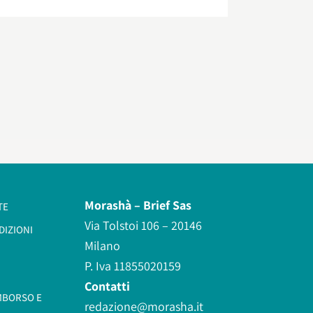
Morashà –
Brief Sas
TE
Via Tolstoi 106 – 20146
DIZIONI
Milano
P. Iva 11855020159
Contatti
IMBORSO E
redazione@morasha.it