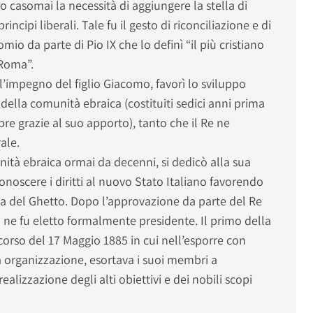
 casomai la necessità di aggiungere la stella di
incipi liberali. Tale fu il gesto di riconciliazione e di
omio da parte di Pio IX che lo definì “il più cristiano
 Roma”.
l’impegno del figlio Giacomo, favorì lo sviluppo
i della comunità ebraica (costituiti sedici anni prima
pre grazie al suo apporto), tanto che il Re ne
rale.
ità ebraica ormai da decenni, si dedicò alla sua
onoscere i diritti al nuovo Stato Italiano favorendo
dica del Ghetto. Dopo l’approvazione da parte del Re
 ne fu eletto formalmente presidente. Il primo della
scorso del 17 Maggio 1885 in cui nell’esporre con
va organizzazione, esortava i suoi membri a
ealizzazione degli alti obiettivi e dei nobili scopi