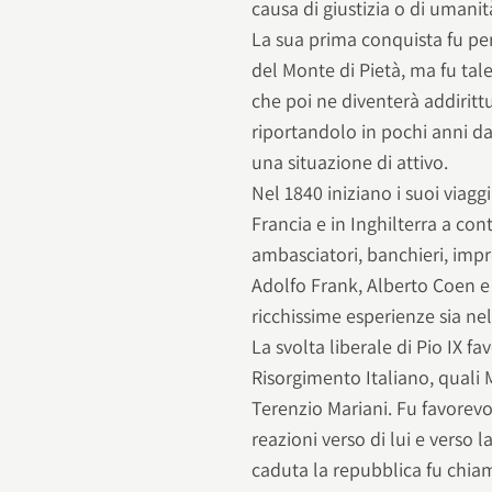
causa di giustizia o di umanità
La sua prima conquista fu per
del Monte di Pietà, ma fu tal
che poi ne diventerà addiritt
riportandolo in pochi anni da
una situazione di attivo.
Nel 1840 iniziano i suoi viagg
Francia e in Inghilterra a con
ambasciatori, banchieri, impre
Adolfo Frank, Alberto Coen e
ricchissime esperienze sia n
La svolta liberale di Pio IX fa
Risorgimento Italiano, quali 
Terenzio Mariani. Fu favorev
reazioni verso di lui e verso 
caduta la repubblica fu chiam