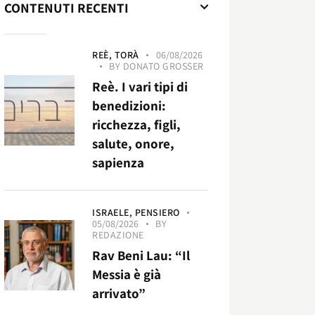
CONTENUTI RECENTI
REÈ,
TORÀ
06/08/2026
BY
DONATO GROSSER
Reè. I vari tipi di
benedizioni:
ricchezza, figli,
salute, onore,
sapienza
ISRAELE,
PENSIERO
05/08/2026
BY
REDAZIONE
Rav Beni Lau: “Il
Messia è già
arrivato”