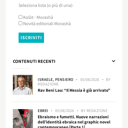
Seleziona lista (o più di una):
Kolòt - Morashà
Novità editoriali Morashà
CONTENUTI RECENTI
ISRAELE,
PENSIERO
05/08/2026
BY
REDAZIONE
Rav Beni Lau: “Il Messia è già arrivato”
EBREI
05/08/2026
BY
REDAZIONE
Ebraismo e fumetti. Nuove narrazioni
dell’identità ebraica nel graphic novel
contemporaneo [Parte 1]