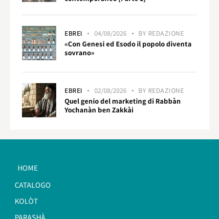
EBREI
04/08/2026
BY
REDAZIONE
«Con Genesi ed Esodo il popolo diventa
sovrano»
EBREI
02/08/2026
BY
REDAZIONE
Quel genio del marketing di Rabbàn
Yochanàn ben Zakkài
HOME
CATALOGO
KOLÒT
PARASHÀ