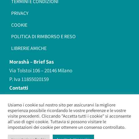
TERMINI E CONDIZIONI
PRIVACY
COOKIE
POLITICA DI RIMBORSO E RESO
LIBRERIE AMICHE
Morashà –
Brief Sas
Via Tolstoi 106 – 20146 Milano
P. Iva 11855020159
Contatti
redazione@morasha.it
339 8596707
Usiamo i cookie sul nostro sito per assicurarvi la migliore
esperienza possibile ricordando le vostre preferenze e le vostre
(anche Whatsapp)
visite precedenti. Cliccando "Accetta tutti i cookie" si acconsente
all'uso di ogni cookie. Tuttavia si possono visitare le
impostazioni dei cookie per ottenere un consenso controllato.
Morashà – Brief Sas
– Copyright 2026. All Rights Reserved.