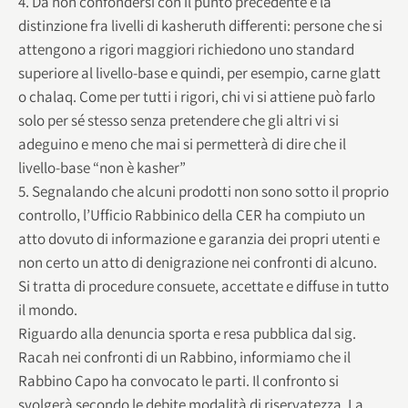
4. Da non confondersi con il punto precedente è la
distinzione fra livelli di kasheruth differenti: persone che si
attengono a rigori maggiori richiedono uno standard
superiore al livello-base e quindi, per esempio, carne glatt
o chalaq. Come per tutti i rigori, chi vi si attiene può farlo
solo per sé stesso senza pretendere che gli altri vi si
adeguino e meno che mai si permetterà di dire che il
livello-base “non è kasher”
5. Segnalando che alcuni prodotti non sono sotto il proprio
controllo, l’Ufficio Rabbinico della CER ha compiuto un
atto dovuto di informazione e garanzia dei propri utenti e
non certo un atto di denigrazione nei confronti di alcuno.
Si tratta di procedure consuete, accettate e diffuse in tutto
il mondo.
Riguardo alla denuncia sporta e resa pubblica dal sig.
Racah nei confronti di un Rabbino, informiamo che il
Rabbino Capo ha convocato le parti. Il confronto si
svolgerà secondo le debite modalità di riservatezza. La