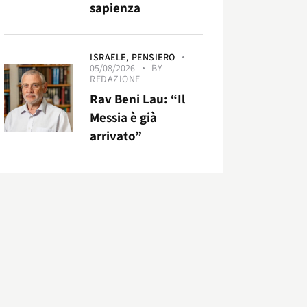
sapienza
ISRAELE,
PENSIERO
05/08/2026
BY
REDAZIONE
Rav Beni Lau: “Il
Messia è già
arrivato”