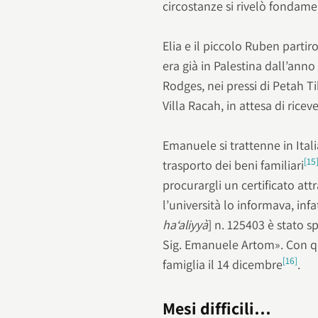
circostanze si rivelò fondam
Elia e il piccolo Ruben partir
era già in Palestina dall’ann
Rodges, nei pressi di Petah T
Villa Racah, in attesa di ricev
Emanuele si trattenne in Ital
[15
trasporto dei beni familiari
procurargli un certificato att
l’università lo informava, infa
ha‘aliyyà
] n. 125403 è stato s
Sig. Emanuele Artom». Con 
[16]
famiglia il 14 dicembre
.
Mesi difficili…