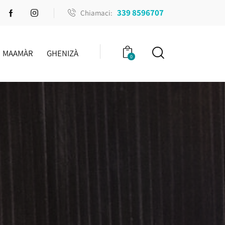
339 8596707
Chiamaci:
MAAMÀR
GHENIZÀ
0