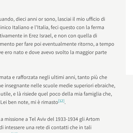
do, dieci anni or sono, lasciai il mio ufficio di
ico Italiano e l’Italia, feci questo con la ferma
itivamente in Erez Israel, e non con quella di
 momento per fare poi eventualmente ritorno, a tempo
e ero nato e dove avevo svolto la maggior parte
mata e rafforzata negli ultimi anni, tanto più che
me insegnante nelle scuole medie superiori ebraiche,
tile, e là risiede quel poco della mia famiglia che,
[12]
 Lei ben note, mi è rimasto
.
lla missione a Tel Aviv del 1933-1934 gli Artom
 intessere una rete di contatti che in tali