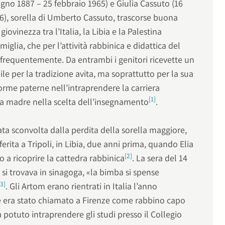
gno 1887 – 25 febbraio 1965) e Giulia Cassuto (16
6), sorella di Umberto Cassuto, trascorse buona
giovinezza tra l’Italia, la Libia e la Palestina
iglia, che per l’attività rabbinica e didattica del
e frequentemente. Da entrambi i genitori ricevette un
e per la tradizione avita, ma soprattutto per la sua
orme paterne nell’intraprendere la carriera
[1]
la madre nella scelta dell’insegnamento
.
ata sconvolta dalla perdita della sorella maggiore,
ferita a Tripoli, in Libia, due anni prima, quando Elia
[2]
 a ricoprire la cattedra rabbinica
. La sera del 14
si trovava in sinagoga, «la bimba si spense
[3]
. Gli Artom erano rientrati in Italia l’anno
dre era stato chiamato a Firenze come rabbino capo
potuto intraprendere gli studi presso il Collegio