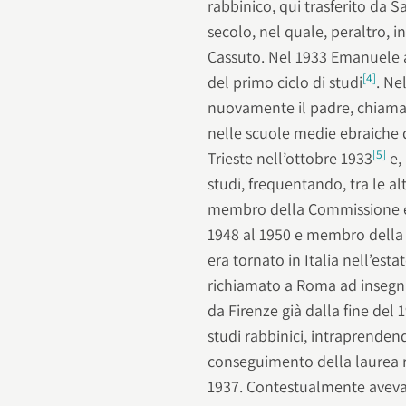
rabbinico, qui trasferito da S
secolo, nel quale, peraltro, i
Cassuto. Nel 1933 Emanuele a
[4]
del primo ciclo di studi
. Ne
nuovamente il padre, chiamato
nelle scuole medie ebraiche 
[5]
Trieste nell’ottobre 1933
e, 
studi, frequentando, tra le al
membro della Commissione es
1948 al 1950 e membro della 
era tornato in Italia nell’esta
richiamato a Roma ad insegnare
da Firenze già dalla fine del 
studi rabbinici, intraprendend
conseguimento della laurea ra
1937. Contestualmente aveva 