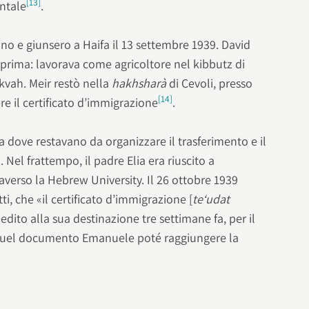
[13]
entale
.
ono e giunsero a Haifa il 13 settembre 1939. David
o prima: lavorava come agricoltore nel kibbutz di
ikvah. Meir restò nella
hakhsharà
di Cevoli, presso
[14]
ere il certificato d’immigrazione
.
ia dove restavano da organizzare il trasferimento e il
]
. Nel frattempo, il padre Elia era riuscito a
raverso la Hebrew University. Il 26 ottobre 1939
tti, che «il certificato d’immigrazione [
te‘udat
pedito alla sua destinazione tre settimane fa, per il
quel documento Emanuele poté raggiungere la