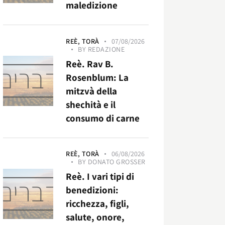
maledizione
REÈ,
TORÀ
07/08/2026
BY
REDAZIONE
Reè. Rav B.
Rosenblum: La
mitzvà della
shechità e il
consumo di carne
REÈ,
TORÀ
06/08/2026
BY
DONATO GROSSER
Reè. I vari tipi di
benedizioni:
ricchezza, figli,
salute, onore,