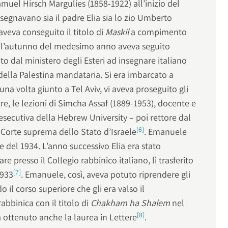
amuel Hirsch Margulies (1858-1922) all’inizio del
nsegnavano sia il padre Elia sia lo zio Umberto
veva conseguito il titolo di
Maskil
a compimento
ll’autunno del medesimo anno aveva seguito
 dal ministero degli Esteri ad insegnare italiano
della Palestina mandataria. Si era imbarcato a
una volta giunto a Tel Aviv, vi aveva proseguito gli
tre, le lezioni di Simcha Assaf (1889-1953), docente e
ecutiva della Hebrew University – poi rettore dal
[6]
Corte suprema dello Stato d’Israele
. Emanuele
te del 1934. L’anno successivo Elia era stato
 presso il Collegio rabbinico italiano, lì trasferito
[7]
1933
. Emanuele, così, aveva potuto riprendere gli
o il corso superiore che gli era valso il
bbinica con il titolo di
Chakham ha Shalem
nel
[8]
ottenuto anche la laurea in Lettere
.