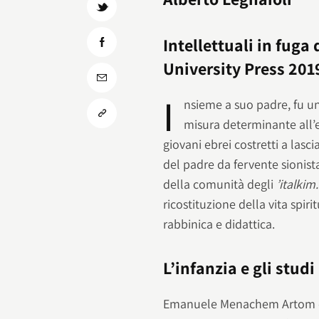
Intellettuali in fuga 
University Press 201
I
nsieme a suo padre, fu un
misura determinante all’ebr
giovani ebrei costretti a lasc
del padre da fervente sionista
della comunità degli
’italkim
ricostituzione della vita spiri
rabbinica e didattica.
L’infanzia e gli studi
Emanuele Menachem Artom era