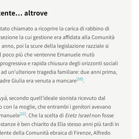
tente… altrove
ato chiamato a ricoprire la carica di rabbino di
sezione la cui gestione era affidata alla Comunità
anno, poi la scure della legislazione razziale si
 del poco più che ventenne Emanuele mutò
 progressiva e rapida chiusura degli orizzonti sociali
 ad un’ulteriore tragedia familiare: due anni prima,
[10]
 madre Giulia era venuta a mancare
.
iyyà
, secondo quell’ideale sionista ricevuto dal
o con la moglie, che entrambi i genitori avevano
[11]
 Emanuele
. Che la scelta di
Eretz Israel
non fosse
stanze è ben chiarito da Elia stesso anni più tardi in
idente della Comunità ebraica di Firenze, Alfredo