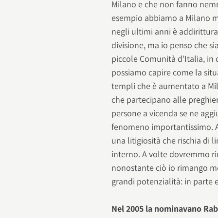
Milano e che non fanno nemme
esempio abbiamo a Milano mol
negli ultimi anni è addirittur
divisione, ma io penso che si
piccole Comunità d’Italia, in 
possiamo capire come la situa
templi che è aumentato a Mi
che partecipano alle preghier
persone a vicenda se ne aggi
fenomeno importantissimo. A v
una litigiosità che rischia di 
interno. A volte dovremmo riu
nonostante ciò io rimango m
grandi potenzialità: in parte
Nel 2005 la nominavano Rabb