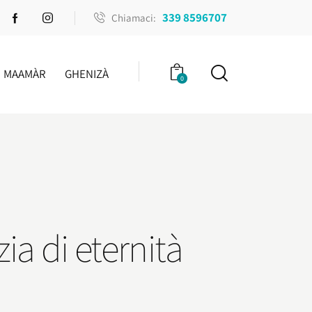
339 8596707
Chiamaci:
MAAMÀR
GHENIZÀ
0
ia di eternità