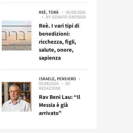
REÈ,
TORÀ
06/08/2026
BY
DONATO GROSSER
Reè. I vari tipi di
benedizioni:
ricchezza, figli,
salute, onore,
sapienza
ISRAELE,
PENSIERO
05/08/2026
BY
REDAZIONE
Rav Beni Lau: “Il
Messia è già
arrivato”