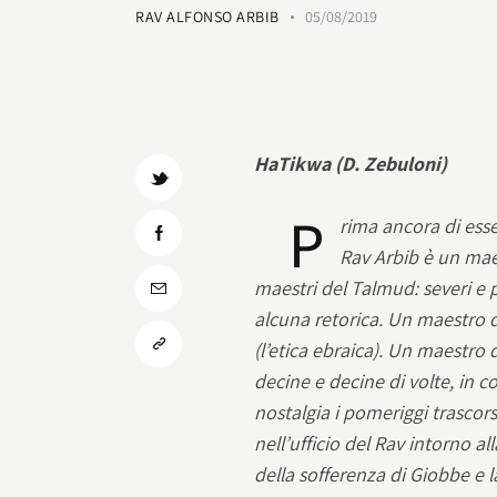
RAV ALFONSO ARBIB
05/08/2019
HaTikwa (D. Zebuloni)
P
rima ancora di ess
Rav Arbib è un mae
maestri del Talmud: severi e p
alcuna retorica. Un maestro d
(l’etica ebraica). Un maestro d
decine e decine di volte, in c
nostalgia i pomeriggi trascors
nell’ufficio del Rav intorno al
della sofferenza di Giobbe e la 