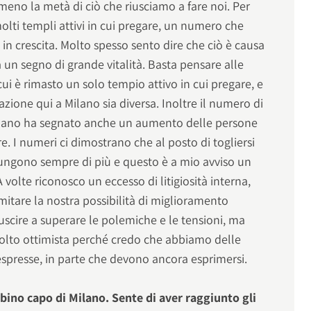
no la metà di ciò che riusciamo a fare noi. Per
ti templi attivi in cui pregare, un numero che
a in crescita. Molto spesso sento dire che ciò è causa
a un segno di grande vitalità. Basta pensare alle
cui è rimasto un solo tempio attivo in cui pregare, e
zione qui a Milano sia diversa. Inoltre il numero di
lano ha segnato anche un aumento delle persone
e. I numeri ci dimostrano che al posto di togliersi
ungono sempre di più e questo è a mio avviso un
olte riconosco un eccesso di litigiosità interna,
limitare la nostra possibilità di miglioramento
scire a superare le polemiche e le tensioni, ma
olto ottimista perché credo che abbiamo delle
 espresse, in parte che devono ancora esprimersi.
ino capo di Milano. Sente di aver raggiunto gli