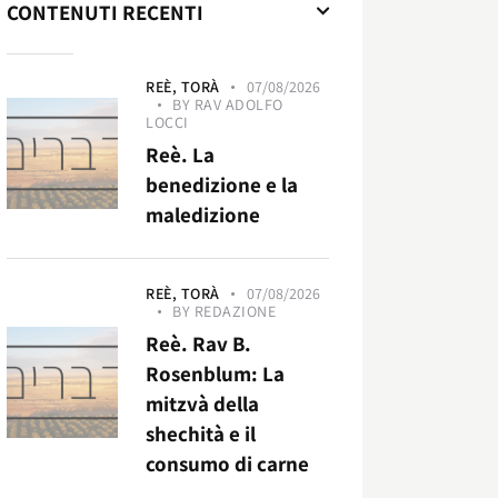
CONTENUTI RECENTI
REÈ,
TORÀ
07/08/2026
BY
RAV ADOLFO
LOCCI
Reè. La
benedizione e la
maledizione
REÈ,
TORÀ
07/08/2026
BY
REDAZIONE
Reè. Rav B.
Rosenblum: La
mitzvà della
shechità e il
consumo di carne