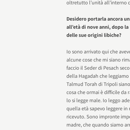
oltretutto l’unità all’interno
Desidero portarla ancora un 
all’età di nove anni, dopo l
delle sue origini libiche?
Io sono arrivato qui che avev
alcune cose che mi siano rima
faccio il Seder di Pesach sec
della Hagadah che leggiamo in
Talmud Torah di Tripoli siano
cosa che ormai è difficile da 
lo si legge male. Io leggo ad
quella età sapevo leggere in
ricevuto. Sono impronte impo
madre, che quando siamo arriv