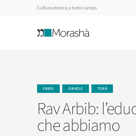
Cultura ebraica a tutto campo
EBREI
ISRAELE
TORÀ
Rav Arbib: l’edu
che abbiamo