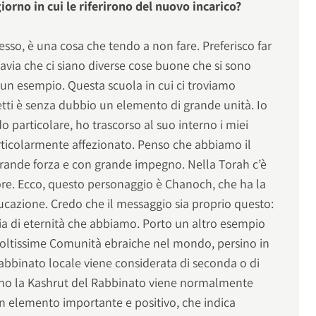
 giorno in cui le riferirono del nuovo incarico?
sso, è una cosa che tendo a non fare. Preferisco far
ttavia che ci siano diverse cose buone che si sono
 un esempio. Questa scuola in cui ci troviamo
etti è senza dubbio un elemento di grande unità. Io
 particolare, ho trascorso al suo interno i miei
articolarmente affezionato. Penso che abbiamo il
rande forza e con grande impegno. Nella Torah c’è
e. Ecco, questo personaggio è Chanoch, che ha la
ucazione. Credo che il messaggio sia proprio questo:
ia di eternità che abbiamo. Porto un altro esempio
oltissime Comunità ebraiche nel mondo, persino in
 rabbinato locale viene considerata di seconda o di
lano la Kashrut del Rabbinato viene normalmente
un elemento importante e positivo, che indica