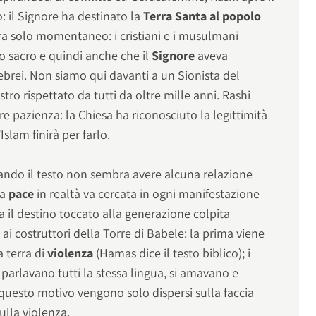
il Signore ha destinato la
Terra Santa al popolo
ra solo momentaneo: i cristiani e i musulmani
to sacro e quindi anche che il
Signore
aveva
 ebrei. Non siamo qui davanti a un Sionista del
ro rispettato da tutti da oltre mille anni. Rashi
e pazienza: la Chiesa ha riconosciuto la legittimità
Islam finirà per farlo.
uando il testo non sembra avere alcuna relazione
la
pace
in realtà va cercata in ogni manifestazione
a il destino toccato alla generazione colpita
 ai costruttori della Torre di Babele: la prima viene
a terra di
violenza
(Hamas dice il testo biblico); i
 parlavano tutti la stessa lingua, si amavano e
questo motivo vengono solo dispersi sulla faccia
ulla violenza.