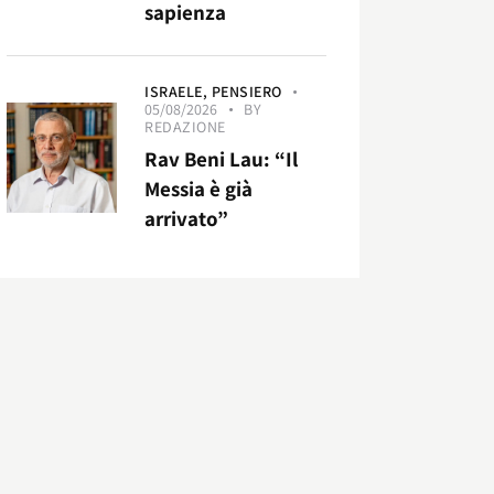
sapienza
ISRAELE,
PENSIERO
05/08/2026
BY
REDAZIONE
Rav Beni Lau: “Il
Messia è già
arrivato”