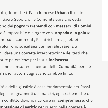
olo, dopo che il Papa francese
Urbano II
incitò i
e il Sacro Sepolcro, le Comunità ebraiche della
rono dei
pogrom tremendi
con
massacri di uomini
he è impossibile dialogare con la
spada alla gola
(o
 nei suoi commenti, Rashi richiama gli ebrei
preferirono
suicidarsi
per
non abiurare
. Era
i: dare una corretta interpretazione dei testi che
prire polemiche: per la sua
indiscussa
 sa come consolare i membri delle Comunità, perché
rom
che l’accompagnavano sarebbe finita.
erità e della giustizia è cosa fondamentale per Rashi.
egli insegnamenti dei maestri, egli sostiene che ci
i in conflitto devono ricercare un
compromesso
, che
spressione di verità
: per questo nelle contese è