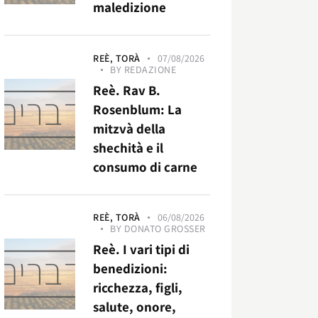
maledizione
REÈ,
TORÀ
07/08/2026
BY
REDAZIONE
Reè. Rav B.
Rosenblum: La
mitzvà della
shechità e il
consumo di carne
REÈ,
TORÀ
06/08/2026
BY
DONATO GROSSER
Reè. I vari tipi di
benedizioni:
ricchezza, figli,
salute, onore,