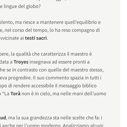
le lingue del globo?
olento, ma riesce a mantenere quell’equilibrio e
e, nel corso del tempo, lo ha reso compagno di
avvicinate ai
testi sacri
.
ere, la qualità che caratterizza il maestro è
ndata a
Troyes
insegnava ad essere pronti a
he se in contrasto con quelle del maestro stesso,
teva progredire. Il suo commento spazia in tutti i
opo di rendere accessibile il messaggio biblico
o “La
Torà
non è in cielo, ma nelle mani dell’uomo
mud
, ma la sua grandezza sta nelle scelte che fa: i
di anche per l’uomo moderno. Analizziamo alcuni