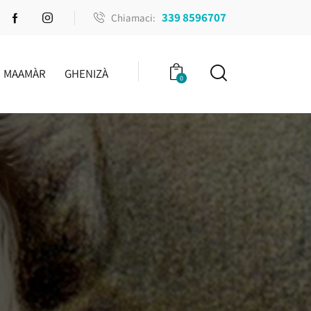
339 8596707
Chiamaci:
MAAMÀR
GHENIZÀ
0