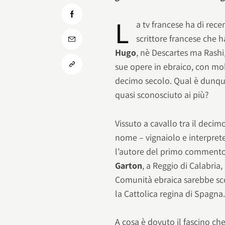
L
a tv francese ha di rec
scrittore francese che 
Hugo
, nè Descartes ma Rashi
sue opere in ebraico, con mol
decimo secolo. Qual è dunque 
quasi sconosciuto ai più?
Vissuto a cavallo tra il deci
nome – vignaiolo e interprete
l’autore del primo commento
Garton
, a Reggio di Calabria,
Comunità ebraica sarebbe scom
la Cattolica regina di Spagna
A cosa è dovuto il fascino ch