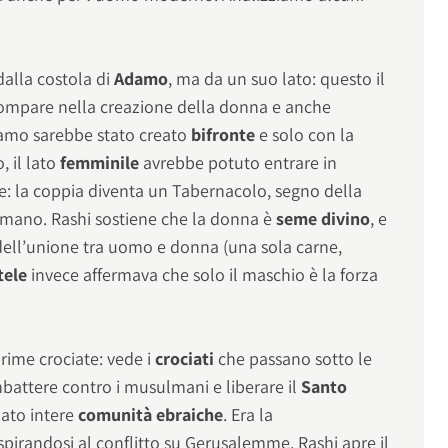
dalla costola di
Adamo
, ma da un suo lato: questo il
 compare nella creazione della donna e anche
damo sarebbe stato creato
bifronte
e solo con la
, il lato
femminile
avrebbe potuto entrare in
e: la coppia diventa un Tabernacolo, segno della
mano. Rashi sostiene che la donna è
seme divino
, e
to dell’unione tra uomo e donna (una sola carne,
tele
invece affermava che solo il maschio è la forza
prime crociate: vede i
crociati
che passano sotto le
battere contro i musulmani e liberare il
Santo
lato intere
comunità ebraiche
. Era la
ispirandosi al conflitto su Gerusalemme, Rashi apre il