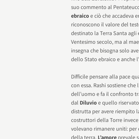
suo commento al Pentateuco: 
ebraico
e ciò che accadeva e
riconoscono il valore del tes
destinato la Terra Santa agli
Ventesimo secolo, ma al maest
insegna che bisogna solo aver
dello Stato ebraico e anche l’
Difficile pensare alla pace q
con essa. Rashi sostiene che 
dell’uomo e fa il confronto tr
dal
Diluvio
e quello riservato
distrutta per avere riempito l
costruttori della Torre invece
volevano rimanere uniti: per 
della terra.
L’amore
prevale s