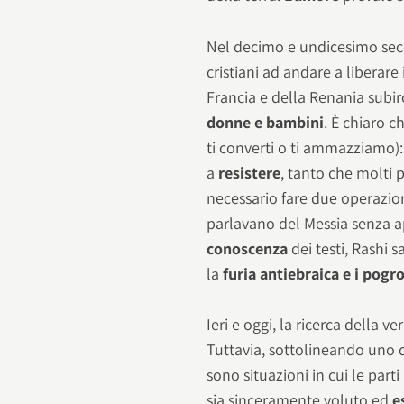
Nel decimo e undicesimo sec
cristiani ad andare a liberar
Francia e della Renania subi
donne e bambini
. È chiaro c
ti converti o ti ammazziamo):
a
resistere
, tanto che molti 
necessario fare due operazion
parlavano del Messia senza a
conoscenza
dei testi, Rashi
la
furia antiebraica e i pog
Ieri e oggi, la ricerca della v
Tuttavia, sottolineando uno d
sono situazioni in cui le part
sia sinceramente voluto ed
e