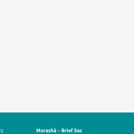
Morashà –
Brief Sas
TE