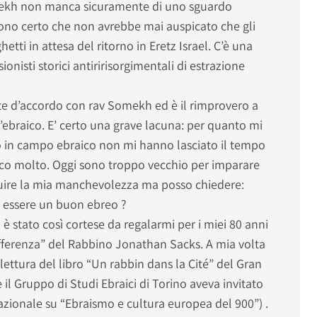
omekh non manca sicuramente di uno sguardo
sono certo che non avrebbe mai auspicato che gli
etti in attesa del ritorno in Eretz Israel. C’è una
isionisti storici antiririsorgimentali di estrazione
 d’accordo con rav Somekh ed è il rimprovero a
l’ebraico. E’ certo una grave lacuna: per quanto mi
no in campo ebraico non mi hanno lasciato il tempo
ico molto. Oggi sono troppo vecchio per imparare
nuire la mia manchevolezza ma posso chiedere:
r essere un buon ebreo ?
 stato così cortese da regalarmi per i miei 80 anni
ifferenza” del Rabbino Jonathan Sacks. A mia volta
lettura del libro “Un rabbin dans la Cité” del Gran
il Gruppo di Studi Ebraici di Torino aveva invitato
azionale su “Ebraismo e cultura europea del 900”) .