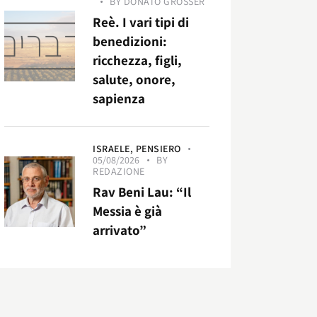
BY
DONATO GROSSER
Reè. I vari tipi di
benedizioni:
ricchezza, figli,
salute, onore,
sapienza
ISRAELE,
PENSIERO
05/08/2026
BY
REDAZIONE
Rav Beni Lau: “Il
Messia è già
arrivato”