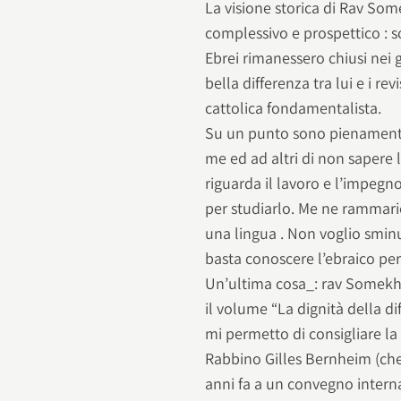
La visione storica di Rav S
complessivo e prospettico : 
Ebrei rimanessero chiusi nei gh
bella differenza tra lui e i rev
cattolica fondamentalista.
Su un punto sono pienamente
me ed ad altri di non sapere 
riguarda il lavoro e l’impeg
per studiarlo. Me ne rammar
una lingua . Non voglio smi
basta conoscere l’ebraico pe
Un’ultima cosa_: rav Somekh è
il volume “La dignità della d
mi permetto di consigliare la 
Rabbino Gilles Bernheim (che 
anni fa a un convegno intern