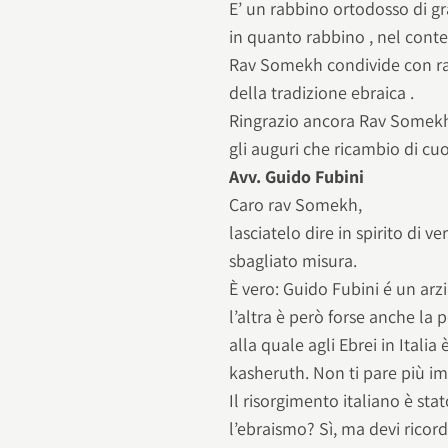
E’ un rabbino ortodosso di g
in quanto rabbino , nel contes
Rav Somekh condivide con r
della tradizione ebraica .
Ringrazio ancora Rav Somekh 
gli auguri che ricambio di cuo
Avv. Guido Fubini
Caro rav Somekh,
lasciatelo dire in spirito di v
sbagliato misura.
È vero: Guido Fubini é un arzi
l’altra è però forse anche la 
alla quale agli Ebrei in Italia
kasheruth. Non ti pare più im
Il risorgimento italiano è sta
l’ebraismo? Sì, ma devi rico