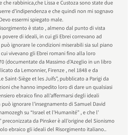
e che rabbinica,che Lissa e Custoza sono state due
guerre d’indipendenza e che quindi non mi sognavo
. Devo essermi spiegato male.
Risorgimento è stato , almeno dal punto di vista
povere di ideali, in cui gli Ebrei correvano ad
può ignorare le condizioni miserabili sia sul piano
 cui vivevano gli Ebrei romani fino alla loro
870 (documentate da Massimo d’Azeglio in un libro
licato da Lemonnier, Firenze , nel 1848 e da
aint-Siège et les Juifs”, pubblicato a Parigi da
zioni che hanno impedito loro di dare un qualsiasi
nsiero ebraico fino all’affermarsi degli ideali
n può ignorare l’insegnamento di Samuel David
namozegh su “Israel et l’Humanité” , e che l’
preconizzata da Pinsker è all’origine del Sionismo
lo ebraico gli ideali del Risorgimento italiano..