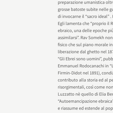
preparazione umanistica oltr
grosse batoste subite nelle 
di invocarne il “sacro ideal” 
Egli lamenta che “proprio il 
ebraico, una delle epoche più 
assimilarsi”. Rav Somekh non 
fisico che sul piano morale in
liberazione dal ghetto nel 1
“Gli Ebrei sono uomini”, pubb
Emmanuel Rodocanachi in “Le S
Firmin-Didot nel 1891), condi
contributo alla storia ed al pe
risorgimentali, così come no
Luzzatto nè quello di Elia Be
“Autoemancipazione ebraica” 
e riassume ed estende al popo