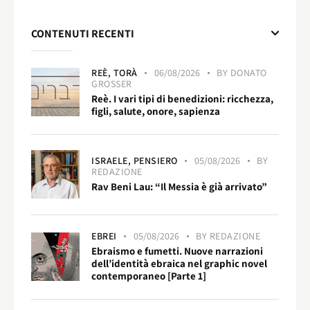
CONTENUTI RECENTI
REÈ,
TORÀ
06/08/2026
BY
DONATO
GROSSER
Reè. I vari tipi di benedizioni: ricchezza,
figli, salute, onore, sapienza
ISRAELE,
PENSIERO
05/08/2026
BY
REDAZIONE
Rav Beni Lau: “Il Messia è già arrivato”
EBREI
05/08/2026
BY
REDAZIONE
Ebraismo e fumetti. Nuove narrazioni
dell’identità ebraica nel graphic novel
contemporaneo [Parte 1]