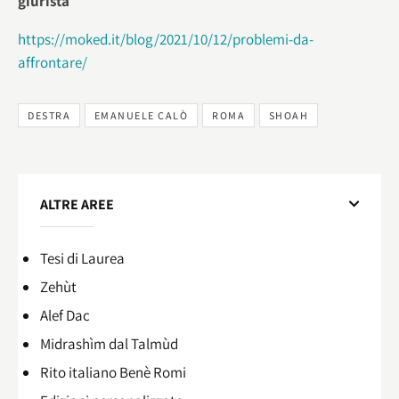
giurista
https://moked.it/blog/2021/10/12/problemi-da-
affrontare/
DESTRA
EMANUELE CALÒ
ROMA
SHOAH
ALTRE AREE
Tesi di Laurea
Zehùt
Alef Dac
Midrashìm dal Talmùd
Rito italiano Benè Romi​