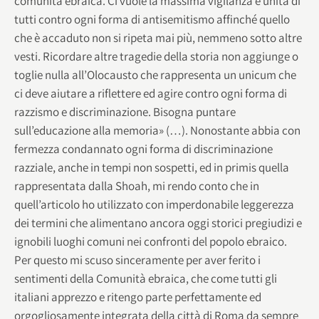
comunità ebraica. Ci vuole la massima vigilanza e unità di
tutti contro ogni forma di antisemitismo affinché quello
che è accaduto non si ripeta mai più, nemmeno sotto altre
vesti. Ricordare altre tragedie della storia non aggiunge o
toglie nulla all’Olocausto che rappresenta un unicum che
ci deve aiutare a riflettere ed agire contro ogni forma di
razzismo e discriminazione. Bisogna puntare
sull’educazione alla memoria» (…). Nonostante abbia con
fermezza condannato ogni forma di discriminazione
razziale, anche in tempi non sospetti, ed in primis quella
rappresentata dalla Shoah, mi rendo conto che in
quell’articolo ho utilizzato con imperdonabile leggerezza
dei termini che alimentano ancora oggi storici pregiudizi e
ignobili luoghi comuni nei confronti del popolo ebraico.
Per questo mi scuso sinceramente per aver ferito i
sentimenti della Comunità ebraica, che come tutti gli
italiani apprezzo e ritengo parte perfettamente ed
orgogliosamente integrata della città di Roma da sempre