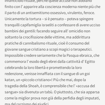
infanticidio rituale, perché quelle accuse non abbiano
finito con l’ apparire alla coscienza moderna niente più che
il parto di un antisemitismo ossessivo, virulento, feroce.
Unicamente la tortura – si è pensato – poteva spingere
tranquilli capifamiglia israeliti a confessare di avere ucciso
bambini dei gentili: facendo seguire all’ omicidio non
soltanto la crocifissione delle vittime, ma addirittura
pratiche di cannibalismo rituale, cioè il consumo del
giovane sangue cristiano a scopi magici o terapeutici.
Impossibile credere seriamente che la Pasqua ebraica, che
commemora l’ esodo degli ebrei dalla cattività d’ Egitto
celebrando la loro libertà e promettendo la loro
redenzione, venisse innaffiata con il sangue di un goi
katan, un «piccolo cristiano»! Più che mai, dopo la
tragedia della Shoah, è comprensibile che l’ «accusa del
sangue» sia divenuta un tabù. O piuttosto, che sia apparsa
come la miglior prova non già della perfidia degli imputati,
ma del razzismo dei giudici.