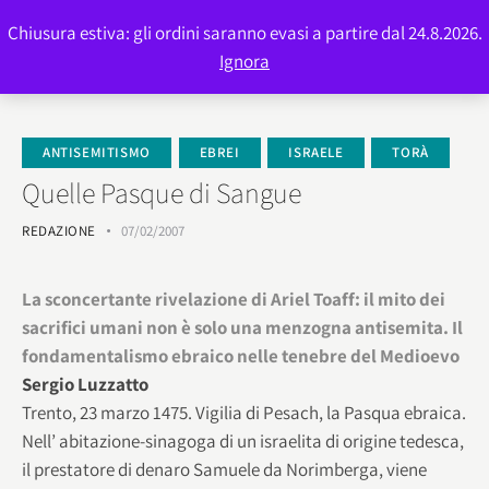
Chiusura estiva: gli ordini saranno evasi a partire dal 24.8.2026.
0
Ignora
ANTISEMITISMO
EBREI
ISRAELE
TORÀ
Quelle Pasque di Sangue
REDAZIONE
07/02/2007
La sconcertante rivelazione di Ariel Toaff: il mito dei
sacrifici umani non è solo una menzogna antisemita.
Il
fondamentalismo ebraico nelle tenebre del Medioevo
Sergio Luzzatto
Trento, 23 marzo 1475. Vigilia di Pesach, la Pasqua ebraica.
Nell’ abitazione-sinagoga di un israelita di origine tedesca,
il prestatore di denaro Samuele da Norimberga, viene