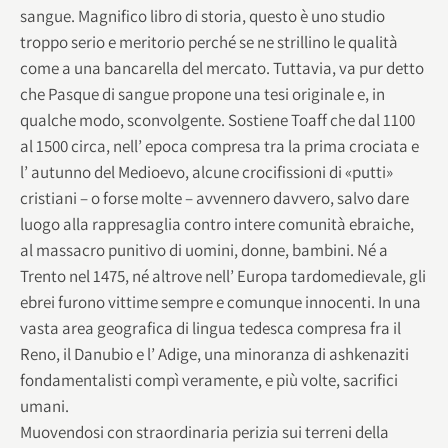
sangue. Magnifico libro di storia, questo è uno studio
troppo serio e meritorio perché se ne strillino le qualità
come a una bancarella del mercato. Tuttavia, va pur detto
che Pasque di sangue propone una tesi originale e, in
qualche modo, sconvolgente. Sostiene Toaff che dal 1100
al 1500 circa, nell’ epoca compresa tra la prima crociata e
l’ autunno del Medioevo, alcune crocifissioni di «putti»
cristiani – o forse molte – avvennero davvero, salvo dare
luogo alla rappresaglia contro intere comunità ebraiche,
al massacro punitivo di uomini, donne, bambini. Né a
Trento nel 1475, né altrove nell’ Europa tardomedievale, gli
ebrei furono vittime sempre e comunque innocenti. In una
vasta area geografica di lingua tedesca compresa fra il
Reno, il Danubio e l’ Adige, una minoranza di ashkenaziti
fondamentalisti compì veramente, e più volte, sacrifici
umani.
Muovendosi con straordinaria perizia sui terreni della