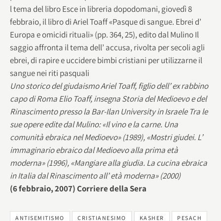
l tema del libro Esce in libreria dopodomani, giovedì 8
febbraio, il libro di Ariel Toaff «Pasque di sangue. Ebrei d’
Europa e omicidi rituali» (pp. 364, 25), edito dal Mulino Il
saggio affronta il tema dell’ accusa, rivolta per secoli agli
ebrei, di rapire e uccidere bimbi cristiani per utilizzarne il
sangue nei riti pasquali
Uno storico del giudaismo Ariel Toaff, figlio dell’ ex rabbino
capo di Roma Elio Toaff, insegna Storia del Medioevo e del
Rinascimento presso la Bar-Ilan University in Israele Tra le
sue opere edite dal Mulino: «Il vino e la carne. Una
comunità ebraica nel Medioevo» (1989), «Mostri giudei. L’
immaginario ebraico dal Medioevo alla prima età
moderna» (1996), «Mangiare alla giudia. La cucina ebraica
in Italia dal Rinascimento all’ età moderna» (2000)
(6 febbraio, 2007) Corriere della Sera
ANTISEMITISMO
CRISTIANESIMO
KASHER
PESACH