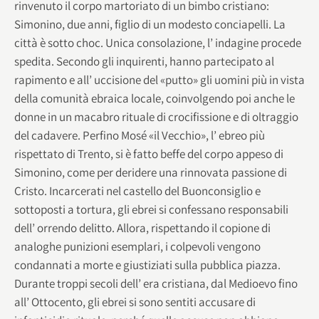
rinvenuto il corpo martoriato di un bimbo cristiano:
Simonino, due anni, figlio di un modesto conciapelli. La
città è sotto choc. Unica consolazione, l’ indagine procede
spedita. Secondo gli inquirenti, hanno partecipato al
rapimento e all’ uccisione del «putto» gli uomini più in vista
della comunità ebraica locale, coinvolgendo poi anche le
donne in un macabro rituale di crocifissione e di oltraggio
del cadavere. Perfino Mosé «il Vecchio», l’ ebreo più
rispettato di Trento, si è fatto beffe del corpo appeso di
Simonino, come per deridere una rinnovata passione di
Cristo.
Incarcerati nel castello del Buonconsiglio e
sottoposti a tortura, gli ebrei si confessano responsabili
dell’ orrendo delitto. Allora, rispettando il copione di
analoghe punizioni esemplari, i colpevoli vengono
condannati a morte e giustiziati sulla pubblica piazza.
Durante troppi secoli dell’ era cristiana, dal Medioevo fino
all’ Ottocento, gli ebrei si sono sentiti accusare di