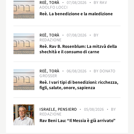
REÈ,
TORÀ
07/08/2026
BY
RAV
ADOLFO LOCCI
Reè. La benedizione e la maledizione
REÈ,
TORÀ
07/08/2026
BY
REDAZIONE
Reè. Rav B. Rosenblum: La mitzvà della
shechità e il consumo di carne
REÈ,
TORÀ
06/08/2026
BY
DONATO
GROSSER
Reè. I vari tipi di benedizioni: ricchezza,
figli, salute, onore, sapienza
ISRAELE,
PENSIERO
05/08/2026
BY
REDAZIONE
Rav Beni Lau: “Il Messia è già arrivato”