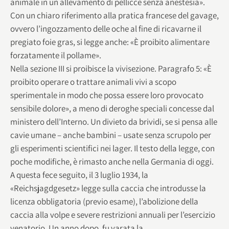
animale in un allevamento di pellicce senza anestesia».
Con un chiaro riferimento alla pratica francese del gavage,
ovvero l’ingozzamento delle oche al fine di ricavarne il
pregiato foie gras, si legge anche: «È proibito alimentare
forzatamente il pollame».
Nella sezione III si proibisce la vivisezione. Paragrafo 5: «È
proibito operare o trattare animali vivi a scopo
sperimentale in modo che possa essere loro provocato
sensibile dolore», a meno di deroghe speciali concesse dal
ministero dell’Interno. Un divieto da brividi, se si pensa alle
cavie umane – anche bambini – usate senza scrupolo per
gli esperimenti scientifici nei lager. Il testo della legge, con
poche modifiche, è rimasto anche nella Germania di oggi.
A questa fece seguito, il 3 luglio 1934, la
«Reichsjagdgesetz» legge sulla caccia che introdusse la
licenza obbligatoria (previo esame), l’abolizione della
caccia alla volpe e severe restrizioni annuali per l’esercizio
venatorio. Un anno dopo, fu varata la