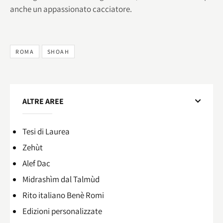
anche un appassionato cacciatore.
ROMA
SHOAH
ALTRE AREE
Tesi di Laurea
Zehùt
Alef Dac
Midrashìm dal Talmùd
Rito italiano Benè Romi​
Edizioni personalizzate