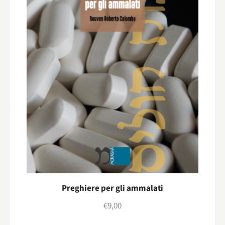
Preghiere per gli ammalati
€
9,00