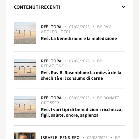
CONTENUTI RECENTI
REÈ,
TORÀ
07/08/2026
BY
RAV
ADOLFO LOCCI
Reè. La benedizione e la maledizione
REÈ,
TORÀ
07/08/2026
BY
REDAZIONE
Reè. Rav B. Rosenblum: La mitzvà della
shechità e il consumo di carne
REÈ,
TORÀ
06/08/2026
BY
DONATO
GROSSER
Reè. I vari tipi di benedizioni: ricchezza,
figli, salute, onore, sapienza
ISRAELE,
PENSIERO
05/08/2026
BY