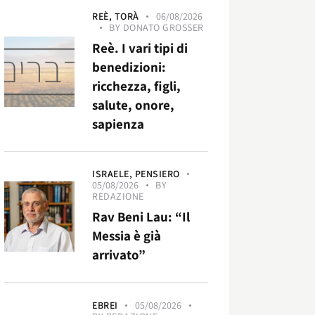
REÈ,
TORÀ
06/08/2026
BY
DONATO GROSSER
Reè. I vari tipi di
benedizioni:
ricchezza, figli,
salute, onore,
sapienza
ISRAELE,
PENSIERO
05/08/2026
BY
REDAZIONE
Rav Beni Lau: “Il
Messia è già
arrivato”
EBREI
05/08/2026