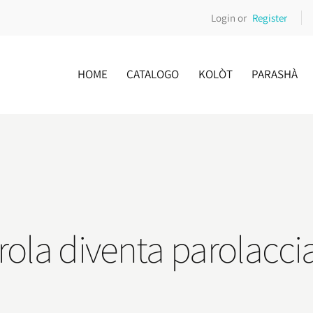
Login or
Register
HOME
CATALOGO
KOLÒT
PARASHÀ
ola diventa parolacci