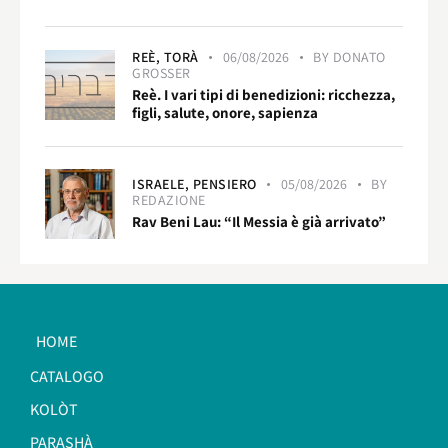
REÈ,
TORÀ
06/08/2026
BY
DONATO
GROSSER
Reè. I vari tipi di benedizioni: ricchezza,
figli, salute, onore, sapienza
ISRAELE,
PENSIERO
05/08/2026
BY
REDAZIONE
Rav Beni Lau: “Il Messia è già arrivato”
HOME
CATALOGO
KOLÒT
PARASHÀ