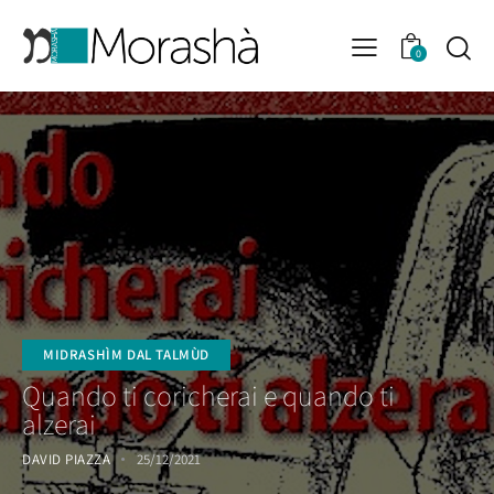
0
MIDRASHÌM DAL TALMÙD
Quando ti coricherai e quando ti
alzerai
DAVID PIAZZA
25/12/2021