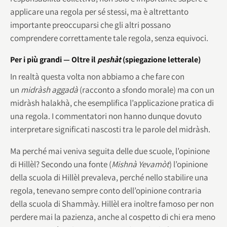
applicare una regola per sé stessi, ma è altrettanto
importante preoccuparsi che gli altri possano
comprendere correttamente tale regola, senza equivoci.
Per i più grandi — Oltre il
peshàt
(spiegazione letterale)
In realtà questa volta non abbiamo a che fare con
un
midràsh aggadà
(racconto a sfondo morale) ma con un
midràsh halakhà, che esemplifica l’applicazione pratica di
una regola. I commentatori non hanno dunque dovuto
interpretare significati nascosti tra le parole del midràsh.
Ma perché mai veniva seguita delle due scuole, l’opinione
di Hillèl? Secondo una fonte (
Mishnà Yevamòt
) l’opinione
della scuola di Hillèl prevaleva, perché nello stabilire una
regola, tenevano sempre conto dell’opinione contraria
della scuola di Shammày. Hillèl era inoltre famoso per non
perdere mai la pazienza, anche al cospetto di chi era meno