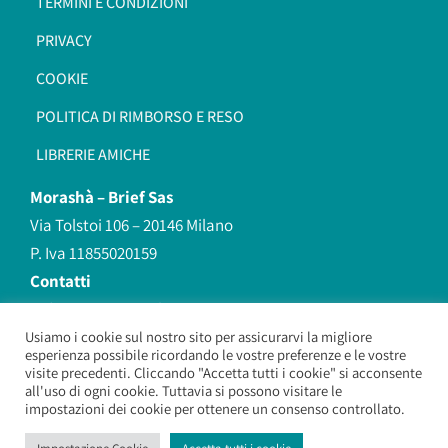
TERMINI E CONDIZIONI
PRIVACY
COOKIE
POLITICA DI RIMBORSO E RESO
LIBRERIE AMICHE
Morashà –
Brief Sas
Via Tolstoi 106 – 20146 Milano
P. Iva 11855020159
Contatti
redazione@morasha.it
339 8596707
Usiamo i cookie sul nostro sito per assicurarvi la migliore
esperienza possibile ricordando le vostre preferenze e le vostre
(anche Whatsapp)
visite precedenti. Cliccando "Accetta tutti i cookie" si acconsente
all'uso di ogni cookie. Tuttavia si possono visitare le
impostazioni dei cookie per ottenere un consenso controllato.
Morashà – Brief Sas
– Copyright 2026. All Rights Reserved.