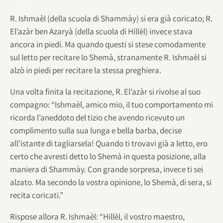
R. Ishmaèl (della scuola di Shammày) si era già coricato; R.
El’azàr ben Azaryà (della scuola di Hillèl) invece stava
ancora in piedi. Ma quando questi si stese comodamente
sul letto per recitare lo Shemà, stranamente R. Ishmaèl si
alzò in piedi per recitare la stessa preghiera.
Una volta finita la recitazione, R. El’azàr si rivolse al suo
compagno: “Ishmaèl, amico mio, il tuo comportamento mi
ricorda l’aneddoto del tizio che avendo ricevuto un
complimento sulla sua lunga e bella barba, decise
all’istante di tagliarsela! Quando ti trovavi già a letto, ero
certo che avresti detto lo Shemà in questa posizione, alla
maniera di Shammày. Con grande sorpresa, invece ti sei
alzato. Ma secondo la vostra opinione, lo Shemà, di sera, si
recita coricati.”
Rispose allora R. Ishmaèl: “Hillèl, il vostro maestro,