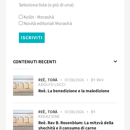
Seleziona lista (o più di una):
Kolòt - Morashà
Novità editoriali Morashà
CONTENUTI RECENTI
REÈ,
TORÀ
07/08/2026
BY
RAV
ADOLFO LOCCI
Reè. La benedizione e la maledizione
REÈ,
TORÀ
07/08/2026
BY
REDAZIONE
Reè. Rav B. Rosenblum: La mitzvà della
shechità e il consumo di carne