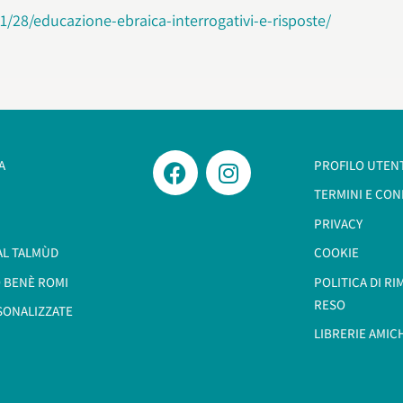
1/28/educazione-ebraica-interrogativi-e-risposte/
A
PROFILO UTEN
TERMINI E CON
PRIVACY
AL TALMÙD
COOKIE
 BENÈ ROMI​
POLITICA DI R
RESO
SONALIZZATE
LIBRERIE AMIC