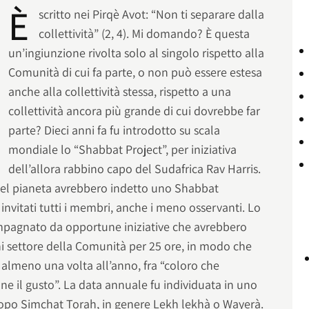
È
scritto nei Pirqè Avot: “Non ti separare dalla
collettività” (2, 4). Mi domando? È questa
un’ingiunzione rivolta solo al singolo rispetto alla
Comunità di cui fa parte, o non può essere estesa
anche alla collettività stessa, rispetto a una
collettività ancora più grande di cui dovrebbe far
parte? Dieci anni fa fu introdotto su scala
mondiale lo “Shabbat Project”, per iniziativa
dell’allora rabbino capo del Sudafrica Rav Harris.
del pianeta avrebbero indetto uno Shabbat
i invitati tutti i membri, anche i meno osservanti. Lo
pagnato da opportune iniziative che avrebbero
ni settore della Comunità per 25 ore, in modo che
almeno una volta all’anno, fra “coloro che
e il gusto”. La data annuale fu individuata in uno
opo Simchat Torah, in genere Lekh lekhà o Wayerà.