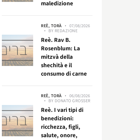
maledizione
REÈ,
TORÀ
07/08/2026
BY
REDAZIONE
Reè. Rav B.
Rosenblum: La
mitzvà della
shechità e il
consumo di carne
REÈ,
TORÀ
06/08/2026
BY
DONATO GROSSER
Reè. I vari tipi di
benedizioni:
ricchezza, figli,
salute, onore,