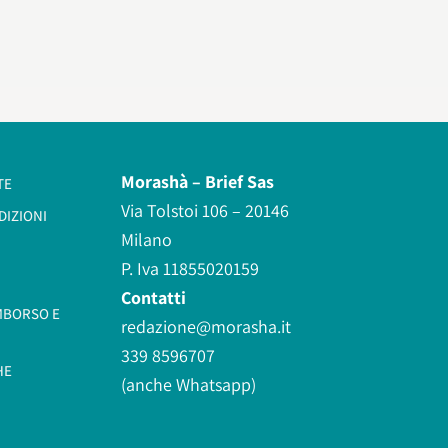
Morashà –
Brief Sas
TE
Via Tolstoi 106 – 20146
DIZIONI
Milano
P. Iva 11855020159
Contatti
IMBORSO E
redazione@morasha.it
339 8596707
HE
(anche Whatsapp)