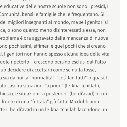
e educative delle nostre scuole non sono i presidi, i
a Comunità, bensì le famiglie che le frequentano. Si
ei migliori insegnanti al mondo, ma se i genitori si
ca, o sono quanto meno disinteressati a essa, non
l problema è ora aggravato dalla mancanza di nuove
sono pochissimi, effimeri e quei pochi che si creano
i. I genitori non hanno spesso alcuna idea della vita
uole ripeterlo – crescono persino esclusi dal Patto
uò decidere di accettarli come se nulla fosse,
ia da noi la “normalità”: “così fan tutti”, o quasi. Il
ti casi fra situazioni “a priori” (le-kha-tchillah),
iesto, e situazioni “a posteriori” (be-di’avad) in cui
 a fronte di una “frittata” già fatta! Ma dobbiamo
te il be-di’avad in un le-kha-tchillah facendone un