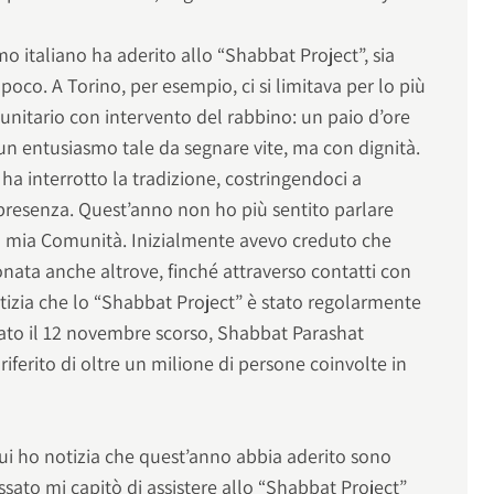
mo italiano ha aderito allo “Shabbat Project”, sia
co. A Torino, per esempio, ci si limitava per lo più
nitario con intervento del rabbino: un paio d’ore
 un entusiasmo tale da segnare vite, ma con dignità.
 ha interrotto la tradizione, costringendoci a
presenza. Quest’anno non ho più sentito parlare
a mia Comunità. Inizialmente avevo creduto che
tonata anche altrove, finché attraverso contatti con
otizia che lo “Shabbat Project” è stato regolarmente
rato il 12 novembre scorso, Shabbat Parashat
iferito di oltre un milione di persone coinvolte in
 cui ho notizia che quest’anno abbia aderito sono
passato mi capitò di assistere allo “Shabbat Project”