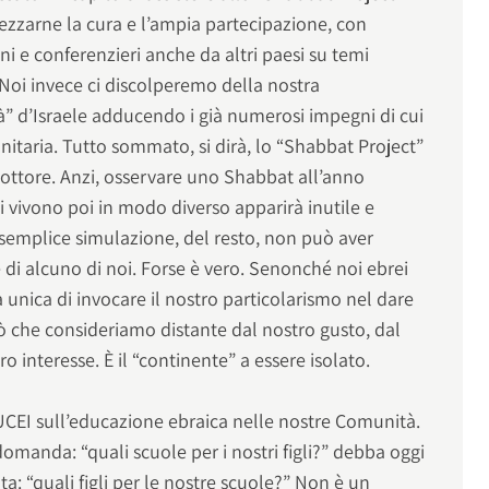
ezzarne la cura e l’ampia partecipazione, con
ni e conferenzieri anche da altri paesi su temi
. Noi invece ci discolperemo della nostra
tà” d’Israele adducendo i già numerosi impegni di cui
nitaria. Tutto sommato, si dirà, lo “Shabbat Project”
 dottore. Anzi, osservare uno Shabbat all’anno
i vivono poi in modo diverso apparirà inutile e
 semplice simulazione, del resto, non può aver
e di alcuno di noi. Forse è vero. Senonché noi ebrei
 unica di invocare il nostro particolarismo nel dare
ò che consideriamo distante dal nostro gusto, dal
 interesse. È il “continente” a essere isolato.
l’UCEI sull’educazione ebraica nelle nostre Comunità.
domanda: “quali scuole per i nostri figli?” debba oggi
ta: “quali figli per le nostre scuole?” Non è un