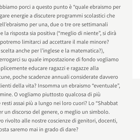
biamo porci a questo punto è “quale ebraismo per
iegare energie a discutere programmi scolastici che
l’ebraismo per una, due o tre ore settimanali
a risposta sia positiva (“meglio di niente”, si dirà
potremo limitarci ad accettare il male minore?
scelta anche per l’inglese e la matematica?),
errogarci su quale impostazione di fondo vogliamo
mplicemente educare ragazzi e ragazze alla
lcune, poche scadenze annuali considerate davvero
alienti della vita? Insomma un ebraismo “eventuale”,
rmine. O vogliamo piuttosto qualcosa di più
resti assai più a lungo nei loro cuori? Lo “Shabbat
er un discorso del genere, o meglio un simbolo.
 rivolto alle nostre coscienze di genitori, docenti,
posta saremo mai in grado di dare?