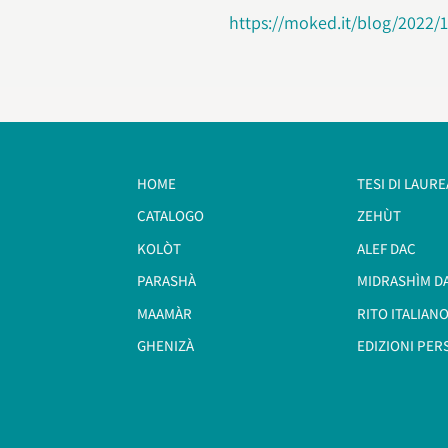
https://moked.it/blog/2022/1
HOME
TESI DI LAURE
CATALOGO
ZEHÙT
KOLÒT
ALEF DAC
PARASHÀ
MIDRASHÌM D
MAAMÀR
RITO ITALIANO
GHENIZÀ
EDIZIONI PER