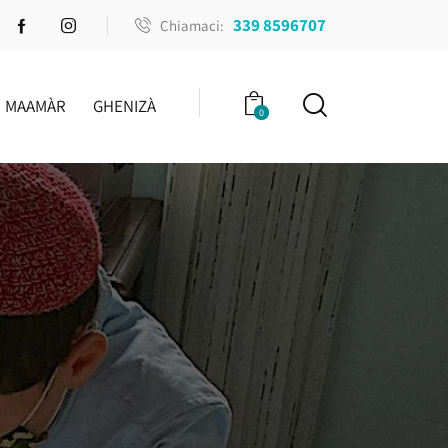
339 8596707
Chiamaci:
MAAMÀR
GHENIZÀ
0