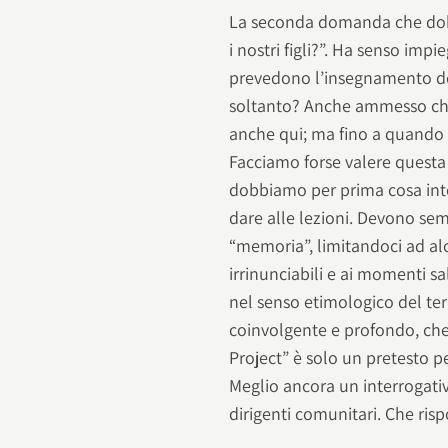
La seconda domanda che dob
i nostri figli?”. Ha senso imp
prevedono l’insegnamento del
soltanto? Anche ammesso che l
anche qui; ma fino a quando 
Facciamo forse valere questa 
dobbiamo per prima cosa int
dare alle lezioni. Devono se
“memoria”, limitandoci ad a
irrinunciabili e ai momenti s
nel senso etimologico del te
coinvolgente e profondo, che 
Project” è solo un pretesto p
Meglio ancora un interrogativo
dirigenti comunitari. Che ris