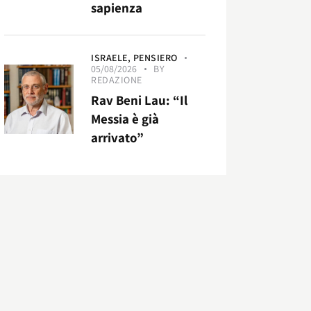
sapienza
ISRAELE,
PENSIERO
05/08/2026
BY
REDAZIONE
Rav Beni Lau: “Il
Messia è già
arrivato”