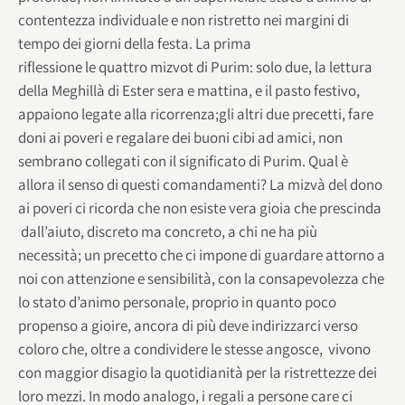
contentezza individuale e non ristretto nei margini di
tempo dei giorni della festa. La prima
riflessione le quattro mizvot di Purim: solo due, la lettura
della Meghillà di Ester sera e mattina, e il pasto festivo,
appaiono legate alla ricorrenza;gli altri due precetti, fare
doni ai poveri e regalare dei buoni cibi ad amici, non
sembrano collegati con il significato di Purim. Qual è
allora il senso di questi comandamenti? La mizvà del dono
ai poveri ci ricorda che non esiste vera gioia che prescinda
dall’aiuto, discreto ma concreto, a chi ne ha più
necessità; un precetto che ci impone di guardare attorno a
noi con attenzione e sensibilità, con la consapevolezza che
lo stato d’animo personale, proprio in quanto poco
propenso a gioire, ancora di più deve indirizzarci verso
coloro che, oltre a condividere le stesse angosce, vivono
con maggior disagio la quotidianità per la ristrettezze dei
loro mezzi. In modo analogo, i regali a persone care ci