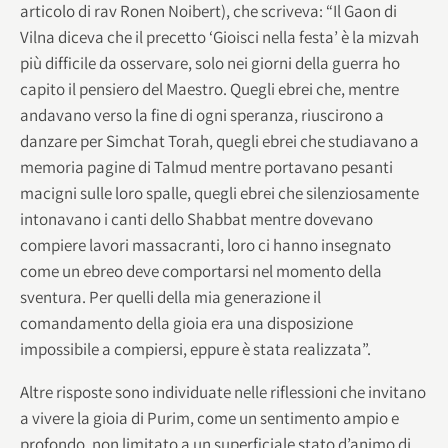
articolo di rav Ronen Noibert), che scriveva: “Il Gaon di
Vilna diceva che il precetto ‘Gioisci nella festa’ è la mizvah
più difficile da osservare, solo nei giorni della guerra ho
capito il pensiero del Maestro. Quegli ebrei che, mentre
andavano verso la fine di ogni speranza, riuscirono a
danzare per Simchat Torah, quegli ebrei che studiavano a
memoria pagine di Talmud mentre portavano pesanti
macigni sulle loro spalle, quegli ebrei che silenziosamente
intonavano i canti dello Shabbat mentre dovevano
compiere lavori massacranti, loro ci hanno insegnato
come un ebreo deve comportarsi nel momento della
sventura. Per quelli della mia generazione il
comandamento della gioia era una disposizione
impossibile a compiersi, eppure è stata realizzata”.
Altre risposte sono individuate nelle riflessioni che invitano
a vivere la gioia di Purim, come un sentimento ampio e
profondo, non limitato a un superficiale stato d’animo di