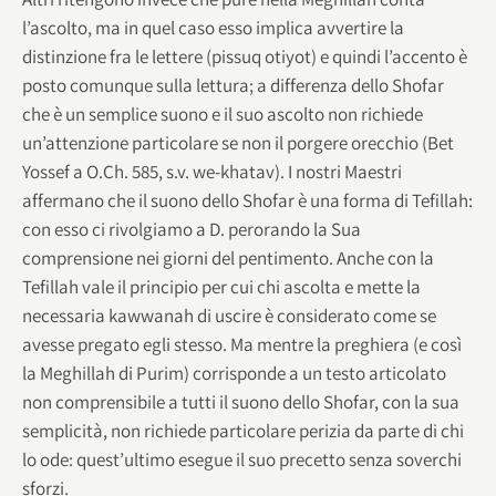
l’ascolto, ma in quel caso esso implica avvertire la
distinzione fra le lettere (pissuq otiyot) e quindi l’accento è
posto comunque sulla lettura; a differenza dello Shofar
che è un semplice suono e il suo ascolto non richiede
un’attenzione particolare se non il porgere orecchio (Bet
Yossef a O.Ch. 585, s.v. we-khatav). I nostri Maestri
affermano che il suono dello Shofar è una forma di Tefillah:
con esso ci rivolgiamo a D. perorando la Sua
comprensione nei giorni del pentimento. Anche con la
Tefillah vale il principio per cui chi ascolta e mette la
necessaria kawwanah di uscire è considerato come se
avesse pregato egli stesso. Ma mentre la preghiera (e così
la Meghillah di Purim) corrisponde a un testo articolato
non comprensibile a tutti il suono dello Shofar, con la sua
semplicità, non richiede particolare perizia da parte di chi
lo ode: quest’ultimo esegue il suo precetto senza soverchi
sforzi.