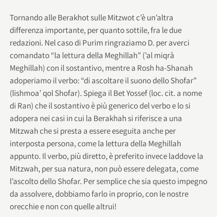
Tornando alle Berakhot sulle Mitzwot c’è un’altra
differenza importante, per quanto sottile, fra le due
redazioni. Nel caso di Purim ringraziamo D. per averci
comandato “la lettura della Meghillah” (’al miqrà
Meghillah) con il sostantivo, mentre a Rosh ha-Shanah
adoperiamo il verbo: “di ascoltare il suono dello Shofar”
(lishmoa’ qol Shofar). Spiega il Bet Yossef (loc. cit. a nome
di Ran) che il sostantivo è più generico del verbo e lo si
adopera nei casi in cui la Berakhah si riferisce a una
Mitzwah che si presta a essere eseguita anche per
interposta persona, come la lettura della Meghillah
appunto. Il verbo, più diretto, è preferito invece laddove la
Mitzwah, per sua natura, non può essere delegata, come
l’ascolto dello Shofar. Per semplice che sia questo impegno
da assolvere, dobbiamo farlo in proprio, con le nostre
orecchie e non con quelle altrui!