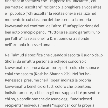
ribadisce in sostanza che il rapporto fra ufficiante (“chi
permette di ascoltare” recitando la preghiera a voce alta)
e il pubblico (“chi ascolta” la recitazione) si realizza nel
momento in cui ciascuno dei due esercita la propria
kawwanah nei confronti dell’altro. E’ un’applicazione del
ben noto principio per cui “tutto Israel sono garanti l’uno
per l’altro”: la relazione fra D. e l’uomo si trasfonde
nell’armonia fra esseri umani!
Nel Talmud si specifica che quando si ascolta il suono dello
Shofar da un’altra persona si richiede concorso di
kawwanah reciproca da ambo le parti: colui che suona e
colui che ascolta (Rosh ha-Shanah 29b). Nel Bet ha-
Kenesset si presume che il Toqea’ indirizzi la propria
kawwanah a beneficio di tutti coloro che lo sentono
indistintamente, sebbene egli non sappia chi è presente e
chi no, a condizione che ciascuno degli “undisclosed
recipients” individualmente “risponda” con la propria