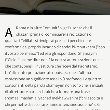
A
Roma e in altre Comunità vige l’usanza che il
chazan, prima di cominciare la recitazione di
qualsiasi Tefillah, si rivolge ai presenti per chiedere
conferma del proprio incarico dicendo: bi-rshutkhem (“con
il vostro permesso”) ed essi gli rispondono: Shamayim
(“Cielo!”), come dire: non è la nostra autorizzazione quella
che conta, bensì l’investitura che ricevi dal Padreterno.
Un’altra interpretazione attribuisce a quest’ultima
espressione un significato assai più profondo. Le quattro
consonanti della parola shamayim non sono che le iniziali
di altrettante parole ebraiche a formare una frase:
shomea’ mashmia’ yachad mekhawwenim (“chi ascolta e
chi permette di ascoltare fanno intenzione assieme”). Si