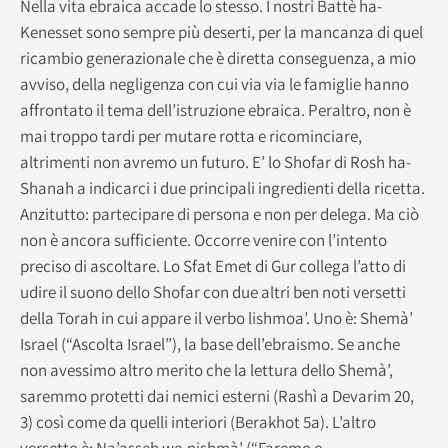
Nella vita ebraica accade lo stesso. I nostri Battè ha-
Kenesset sono sempre più deserti, per la mancanza di quel
ricambio generazionale che è diretta conseguenza, a mio
avviso, della negligenza con cui via via le famiglie hanno
affrontato il tema dell’istruzione ebraica. Peraltro, non è
mai troppo tardi per mutare rotta e ricominciare,
altrimenti non avremo un futuro. E’ lo Shofar di Rosh ha-
Shanah a indicarci i due principali ingredienti della ricetta.
Anzitutto: partecipare di persona e non per delega. Ma ciò
non è ancora sufficiente. Occorre venire con l’intento
preciso di ascoltare. Lo Sfat Emet di Gur collega l’atto di
udire il suono dello Shofar con due altri ben noti versetti
della Torah in cui appare il verbo lishmoa’. Uno è: Shemà’
Israel (“Ascolta Israel”), la base dell’ebraismo. Se anche
non avessimo altro merito che la lettura dello Shemà’,
saremmo protetti dai nemici esterni (Rashì a Devarim 20,
3) così come da quelli interiori (Berakhot 5a). L’altro
versetto è: Na’asseh we-nishmà’ (“Faremo e