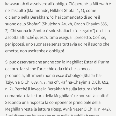
kawwanah di assolvere all’obbligo. Ciò perché la Mitzwah è
nell’ascolto (Maimonide, Hilkhot Shofar 1, 1), come
diciamo nella Berakhah: “ci hai comandato di udire il
suono dello Shofar” (Shulchan ‘Arukh, Orach Chayim 585,
2). Chi suona lo Shofar è solo shaliach (“delegato”) di chi lo
ascolta affinché quest’ultimo esegua il precetto. Così se,
per ipotesi, uno suonasse senza tuttavia udire il suono che
emette, non uscirebbe d’obbligo!
Si può osservare che anche con la Meghillat Ester di Purim
occorre far sì che l’orecchio oda ciò che la bocca
pronuncia, altrimenti non si esce d’obbligo (Sha’ar ha-
Tziyun a O.Ch. 689, n. 7; ma cfr. Kaf ha-Chayim a O.Ch. 692,
n. 2). Perché lì invece la Berakhah è sulla lettura (“ci hai
comandato la lettura della Meghillah”) e non sull’ascolto?
Secondo una risposta la componente principale della
Meghillah resta la lettura (Resp. Avnè Nezer O.Ch. II, n. 442).
Altri ritengono invece che pure nella Meghillah conta