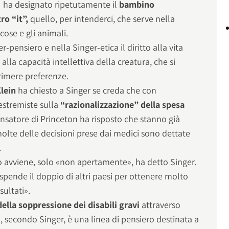
ta, ha designato ripetutamente il
bambino
o “it”,
quello, per intenderci, che serve nella
cose e gli animali.
-pensiero e nella Singer-etica il diritto alla vita
lla capacità intellettiva della creatura, che si
rimere preferenze.
Klein
ha chiesto a Singer se creda che con
estremiste sulla
“razionalizzazione” della spesa
ensatore di Princeton ha risposto che stanno già
olte delle decisioni prese dai medici sono dettate
.
to avviene, solo «non apertamente», ha detto Singer.
a spende il doppio di altri paesi per ottenere molto
sultati».
della soppressione dei disabili gravi
attraverso
», secondo Singer, è una linea di pensiero destinata a