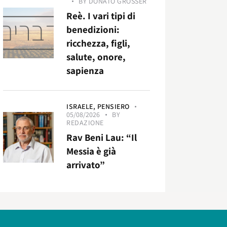
BY
DONATO GROSSER
Reè. I vari tipi di
benedizioni:
ricchezza, figli,
salute, onore,
sapienza
ISRAELE,
PENSIERO
05/08/2026
BY
REDAZIONE
Rav Beni Lau: “Il
Messia è già
arrivato”