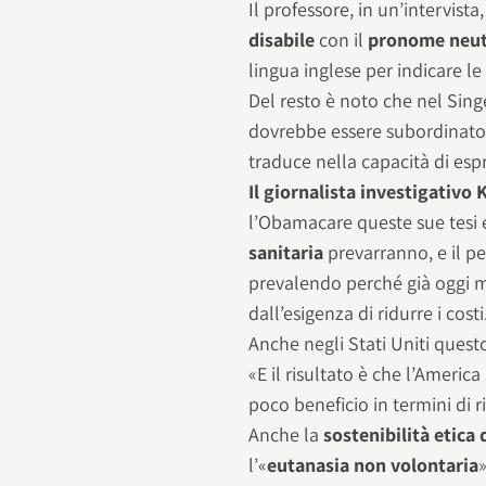
Il professore, in un’intervis
disabile
con il
pronome neutr
lingua inglese per indicare le 
Del resto è noto che nel Singer
dovrebbe essere subordinato a
traduce nella capacità di esp
Il giornalista investigativo 
l’Obamacare queste sue tesi 
sanitaria
prevarranno, e il p
prevalendo perché già oggi m
dall’esigenza di ridurre i costi
Anche negli Stati Uniti ques
«E il risultato è che l’Americ
poco beneficio in termini di ri
Anche la
sostenibilità etica 
l’«
eutanasia non volontaria