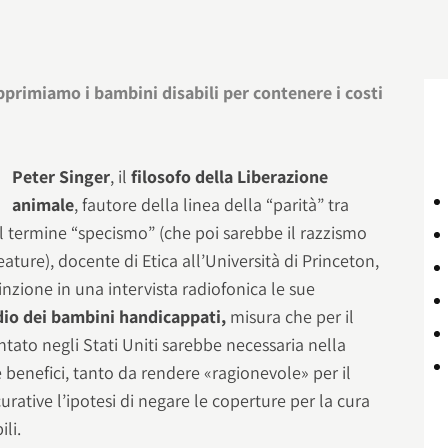
opprimiamo i bambini disabili per contenere i costi
Peter Singer
, il
filosofo della Liberazione
animale
, fautore della linea della “parità” tra
l termine “specismo” (che poi sarebbe il razzismo
eature), docente di Etica all’Università di Princeton,
inzione in una intervista radiofonica le sue
idio dei bambini handicappati,
misura che per il
ntato negli Stati Uniti sarebbe necessaria nella
e benefici, tanto da rendere «ragionevole» per il
rative l’ipotesi di negare le coperture per la cura
li.