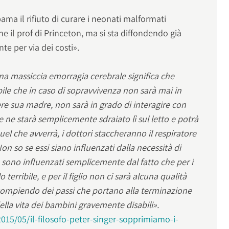
ama il rifiuto di curare i neonati malformati
e il prof di Princeton, ma si sta diffondendo già
e per via dei costi».
 massiccia emorragia cerebrale significa che
ile che in caso di sopravvivenza non sarà mai in
 sua madre, non sarà in grado di interagire con
 ne starà semplicemente sdraiato lì sul letto e potrà
el che avverrà, i dottori staccheranno il respiratore
Non so se essi siano influenzati dalla necessità di
e sono influenzati semplicemente dal fatto che per i
 terribile, e per il figlio non ci sarà alcuna qualità
 compiendo dei passi che portano alla terminazione
lla vita dei bambini gravemente disabili».
015/05/il-filosofo-peter-singer-sopprimiamo-i-