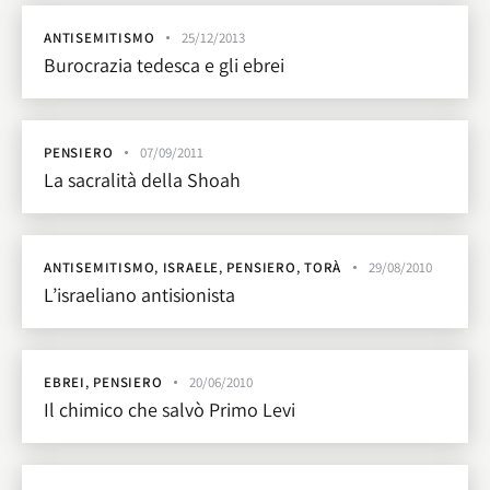
ANTISEMITISMO
25/12/2013
Burocrazia tedesca e gli ebrei
PENSIERO
07/09/2011
La sacralità della Shoah
ANTISEMITISMO
,
ISRAELE
,
PENSIERO
,
TORÀ
29/08/2010
L’israeliano antisionista
EBREI
,
PENSIERO
20/06/2010
Il chimico che salvò Primo Levi