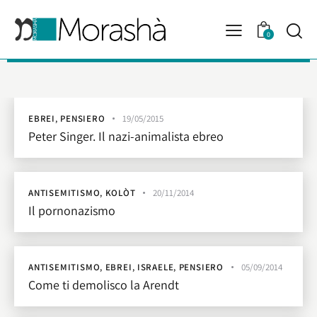
0
EBREI
,
PENSIERO
19/05/2015
Peter Singer. Il nazi-animalista ebreo
ANTISEMITISMO
,
KOLÒT
20/11/2014
Il pornonazismo
ANTISEMITISMO
,
EBREI
,
ISRAELE
,
PENSIERO
05/09/2014
Come ti demolisco la Arendt