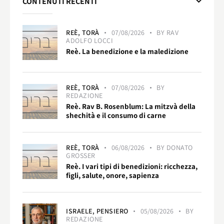
CONTENUTI RECENTI
REÈ,
TORÀ
07/08/2026
BY
RAV
ADOLFO LOCCI
Reè. La benedizione e la maledizione
REÈ,
TORÀ
07/08/2026
BY
REDAZIONE
Reè. Rav B. Rosenblum: La mitzvà della
shechità e il consumo di carne
REÈ,
TORÀ
06/08/2026
BY
DONATO
GROSSER
Reè. I vari tipi di benedizioni: ricchezza,
figli, salute, onore, sapienza
ISRAELE,
PENSIERO
05/08/2026
BY
REDAZIONE