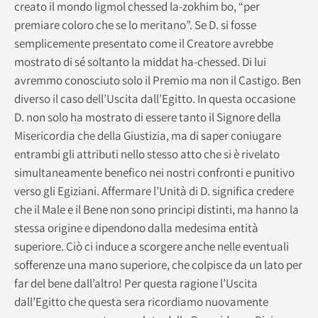
creato il mondo ligmol chessed la-zokhim bo, “per
premiare coloro che se lo meritano”. Se D. si fosse
semplicemente presentato come il Creatore avrebbe
mostrato di sé soltanto la middat ha-chessed. Di lui
avremmo conosciuto solo il Premio ma non il Castigo. Ben
diverso il caso dell’Uscita dall’Egitto. In questa occasione
D. non solo ha mostrato di essere tanto il Signore della
Misericordia che della Giustizia, ma di saper coniugare
entrambi gli attributi nello stesso atto che si è rivelato
simultaneamente benefico nei nostri confronti e punitivo
verso gli Egiziani. Affermare l’Unità di D. significa credere
che il Male e il Bene non sono principi distinti, ma hanno la
stessa origine e dipendono dalla medesima entità
superiore. Ciò ci induce a scorgere anche nelle eventuali
sofferenze una mano superiore, che colpisce da un lato per
far del bene dall’altro! Per questa ragione l’Uscita
dall’Egitto che questa sera ricordiamo nuovamente