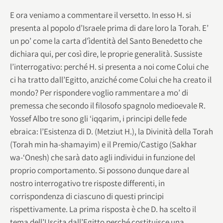
E ora veniamo a commentare il versetto. In esso H. si
presenta al popolo d’Israele prima di dare loro la Torah. E’
un po’ come la carta d’ìdentità del Santo Benedetto che
dichiara qui, per così dire, le proprie generalità. Sussiste
l’interrogativo: perché H. si presenta a noi come Colui che
ci ha tratto dall’Egitto, anziché come Colui che ha creato il
mondo? Per rispondere voglio rammentare a mo’ di
premessa che secondo il filosofo spagnolo medioevale R.
Yossef Albo tre sono gli ‘iqqarim, i principi delle fede
ebraica: l’Esistenza di D. (Metziut H.), la Divinità della Torah
(Torah min ha-shamayim) e il Premio/Castigo (Sakhar
wa-‘Onesh) che sarà dato agli individui in funzione del
proprio comportamento. Si possono dunque dare al
nostro interrogativo tre risposte differenti, in
corrispondenza di ciascuno di questi principi
rispettivamente. La prima risposta è che D. ha scelto il
tema dell’Uscita dall’Egitto perché costituisce una