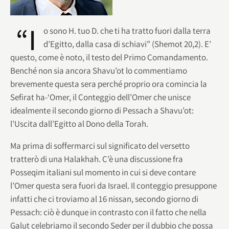
“I
o sono H. tuo D. che ti ha tratto fuori dalla terra
d’Egitto, dalla casa di schiavi” (Shemot 20,2). E’
questo, come è noto, il testo del Primo Comandamento.
Benché non sia ancora Shavu’ot lo commentiamo
brevemente questa sera perché proprio ora comincia la
Sefirat ha-‘Omer, il Conteggio dell’Omer che unisce
idealmente il secondo giorno di Pessach a Shavu’ot:
l’Uscita dall’Egitto al Dono della Torah.
Ma prima di soffermarci sul significato del versetto
tratterò di una Halakhah. C’è una discussione fra
Posseqim italiani sul momento in cui si deve contare
l’Omer questa sera fuori da Israel. Il conteggio presuppone
infatti che ci troviamo al 16 nissan, secondo giorno di
Pessach: ciò è dunque in contrasto con il fatto che nella
Galut celebriamo il secondo Seder per il dubbio che possa