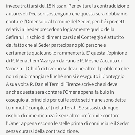
invece trattarsi del 15 Nissan. Per evitare la contraddizione
autorevoli Decisori sostengono che questa sera dobbiamo
contare l’Omer solo al termine del Seder, perché i precetti
relativi al Seder precedono logicamente quello della
Sefirah. Il rischio di dimenticarsi del Conteggio è attutito
dal fatto che al Seder partecipano più persone e
certamente qualcuno lo rammenterà. E’ questa l’opinione
di R. Menachem ‘Azaryah da Fano e R. Moshe Zaccuto di
Venezia. Il Chidà di Livorno solleva peraltro il problema che
non si può mangiare finché non si è eseguito il Conteggio.
A sua volta R. Daniel Terni di Firenze scrive che si deve
anche questa sera contare l’Omer appena fa buio in
ossequio al principio per cui le sette settimane sono dette
temimot (“complete”) nella Torah. Se sussiste dunque
rischio di dimenticanza è senz’altro preferibile contare
l’Omer appena escono le stelle prima di cominciare il Seder
senza curarsi della contraddizione.