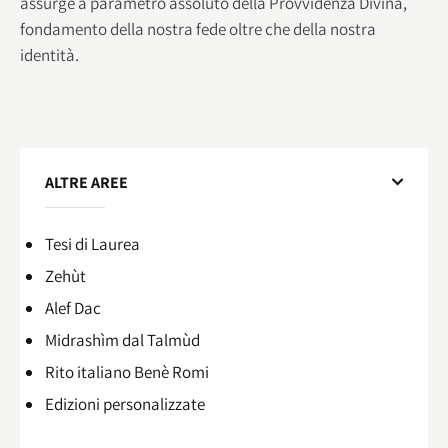
assurge a parametro assoluto della Provvidenza Divina,
fondamento della nostra fede oltre che della nostra
identità.
ALTRE AREE
Tesi di Laurea
Zehùt
Alef Dac
Midrashìm dal Talmùd
Rito italiano Benè Romi​
Edizioni personalizzate