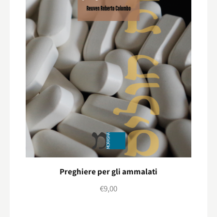
Preghiere per gli ammalati
€
9,00