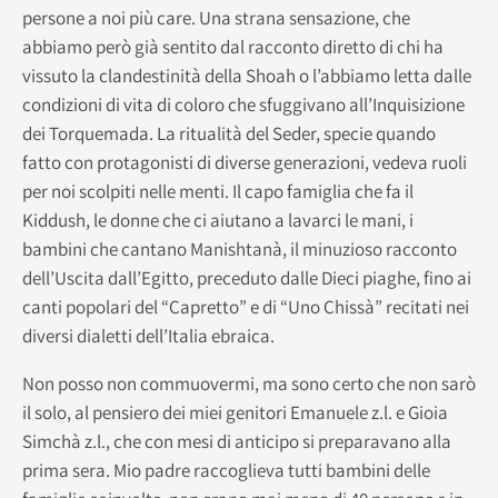
persone a noi più care. Una strana sensazione, che
abbiamo però già sentito dal racconto diretto di chi ha
vissuto la clandestinità della Shoah o l’abbiamo letta dalle
condizioni di vita di coloro che sfuggivano all’Inquisizione
dei Torquemada. La ritualità del Seder, specie quando
fatto con protagonisti di diverse generazioni, vedeva ruoli
per noi scolpiti nelle menti. Il capo famiglia che fa il
Kiddush, le donne che ci aiutano a lavarci le mani, i
bambini che cantano Manishtanà, il minuzioso racconto
dell’Uscita dall’Egitto, preceduto dalle Dieci piaghe, fino ai
canti popolari del “Capretto” e di “Uno Chissà” recitati nei
diversi dialetti dell’Italia ebraica.
Non posso non commuovermi, ma sono certo che non sarò
il solo, al pensiero dei miei genitori Emanuele z.l. e Gioia
Simchà z.l., che con mesi di anticipo si preparavano alla
prima sera. Mio padre raccoglieva tutti bambini delle