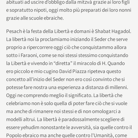
abituati ad uscire d’obbligo dalla mitzvà grazie ai loro figli
e sopratutto nipoti, oggi molto più preparati dei loro nonni
grazie alle scuole ebraiche.
Pesach è la festa della Libertà e domani è Shabat Hagadol.
La libertà noi la proclamiamo iniziando il Seder che serve
proprio a ripercorrere oggi ciò che conquistammo allora
sotto i Faraoni, come se noi stessi stessimo conquistando
la Libertà e vivendo in “diretta” il miracolo di H. Quando
ero piccolo e mio cugino David Piazza ripeteva questo
concetto all’inizio del Seder non ero così convinto che si
potesse fare nostra una esperienza a distanza di millenni.
Oggi ne comprendo meglio il significato. La libertà che
celebriamo non è solo quella di poter fare ciò che si vuole
ma anche di rimanere noi stessi e di non omologarci a
modelli altrui. La libertà è paradossalmente scegliere di
essere yehudim nonostante le avversità, sia quelle contro il
Popolo ebraico ma anche quelle contro l’Umanità, come