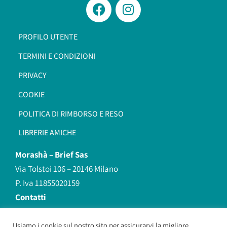
PROFILO UTENTE
TERMINI E CONDIZIONI
PRIVACY
COOKIE
POLITICA DI RIMBORSO E RESO
LIBRERIE AMICHE
Morashà –
Brief Sas
Via Tolstoi 106 – 20146 Milano
P. Iva 11855020159
Contatti
redazione@morasha.it
339 8596707
Usiamo i cookie sul nostro sito per assicurarvi la migliore