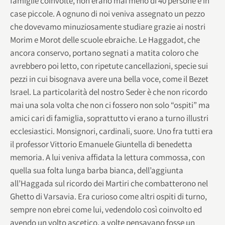
famiglie coinvolte, non erano mai meno di 40 persone e in
case piccole. A ognuno di noi veniva assegnato un pezzo
che dovevamo minuziosamente studiare grazie ai nostri
Morim e Morot delle scuole ebraiche. Le Haggadot, che
ancora conservo, portano segnati a matita coloro che
avrebbero poi letto, con ripetute cancellazioni, specie sui
pezzi in cui bisognava avere una bella voce, come il Bezet
Israel. La particolarità del nostro Seder è che non ricordo
mai una sola volta che non ci fossero non solo “ospiti” ma
amici cari di famiglia, soprattutto vi erano a turno illustri
ecclesiastici. Monsignori, cardinali, suore. Uno fra tutti era
il professor Vittorio Emanuele Giuntella di benedetta
memoria. A lui veniva affidata la lettura commossa, con
quella sua folta lunga barba bianca, dell’aggiunta
all’Haggada sul ricordo dei Martiri che combatterono nel
Ghetto di Varsavia. Era curioso come altri ospiti di turno,
sempre non ebrei come lui, vedendolo così coinvolto ed
avendo un volto ascetico, a volte pensavano fosse un