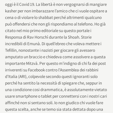
oggi è il Covid 19. La libertà è non vergognarsi di mangiare
kasher per non imbarazzare l’amico che ci vuole ospitare a
cena o di violare lo shabbat perché altrimenti qualcuno
può offendersi che non gli rispondiamo al telefono. Ho già
citato nel mio primo editoriale su questo portale i
Responsa di Rav Horschì durante la Shoah. Storie
incredibili di Emunà. Di quell’ebreo che voleva mettere i
Tefillin, nonostante i nazisti per giocare gli avessero
amputato un braccio e chiedeva come assolvere a questa
importante Mitzvà. Per questo m’indigno di chi fa dei post
irriverenti su Facebook contro l’Assemblea dei rabbini
d’Italia (ARI), colpevole secondo questi ignoranti solo
perché ha sentito la necessità di spiegare che, seppur in
una condizione cosi drammatica, è assolutamente vietato
usare smartphone o tablet per connettersi con i nostri cari
affinché non si sentano soli. Io non giudico chi vuole fare
questa scelta, anche se temo sia stata dettata dopo una