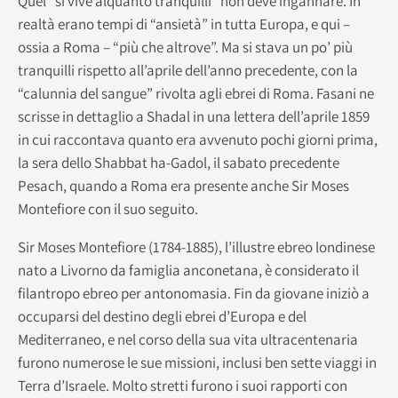
Quel “si vive alquanto tranquilli” non deve ingannare. In
realtà erano tempi di “ansietà” in tutta Europa, e qui –
ossia a Roma – “più che altrove”. Ma si stava un po’ più
tranquilli rispetto all’aprile dell’anno precedente, con la
“calunnia del sangue” rivolta agli ebrei di Roma. Fasani ne
scrisse in dettaglio a Shadal in una lettera dell’aprile 1859
in cui raccontava quanto era avvenuto pochi giorni prima,
la sera dello Shabbat ha-Gadol, il sabato precedente
Pesach, quando a Roma era presente anche Sir Moses
Montefiore con il suo seguito.
Sir Moses Montefiore (1784-1885), l’illustre ebreo londinese
nato a Livorno da famiglia anconetana, è considerato il
filantropo ebreo per antonomasia. Fin da giovane iniziò a
occuparsi del destino degli ebrei d’Europa e del
Mediterraneo, e nel corso della sua vita ultracentenaria
furono numerose le sue missioni, inclusi ben sette viaggi in
Terra d’Israele. Molto stretti furono i suoi rapporti con