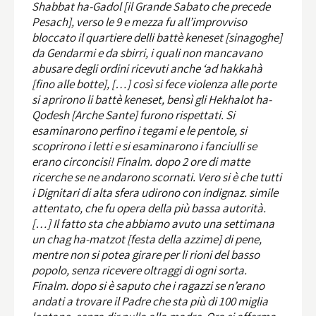
Shabbat ha-Gadol [il Grande Sabato che precede
Pesach], verso le 9 e mezza fu all’improvviso
bloccato il quartiere delli battè keneset [sinagoghe]
da Gendarmi e da sbirri, i quali non mancavano
abusare degli ordini ricevuti anche ‘ad hakkahà
[fino alle botte], […] così si fece violenza alle porte
si aprirono li battè keneset, bensì gli Hekhalot ha-
Qodesh [Arche Sante] furono rispettati. Si
esaminarono perfino i tegami e le pentole, si
scoprirono i letti e si esaminarono i fanciulli se
erano circoncisi! Finalm. dopo 2 ore di matte
ricerche se ne andarono scornati. Vero si è che tutti
i Dignitari di alta sfera udirono con indignaz. simile
attentato, che fu opera della più bassa autorità.
[…] Il fatto sta che abbiamo avuto una settimana
un chag ha-matzot [festa della azzime] di pene,
mentre non si potea girare per li rioni del basso
popolo, senza ricevere oltraggi di ogni sorta.
Finalm. dopo si è saputo che i ragazzi se n’erano
andati a trovare il Padre che sta più di 100 miglia