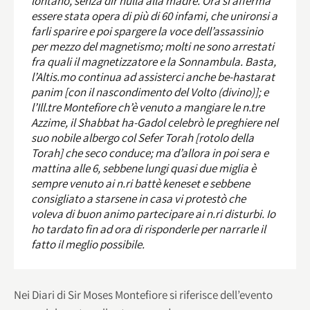
lontano, senza dir nulla alla madre. Ora si afferma
essere stata opera di più di 60 infami, che unironsi a
farli sparire e poi spargere la voce dell’assassinio
per mezzo del magnetismo; molti ne sono arrestati
fra quali il magnetizzatore e la Sonnambula. Basta,
l’Altis.mo continua ad assisterci anche be-hastarat
panim [con il nascondimento del Volto (divino)]; e
l’Ill.tre Montefiore ch’è venuto a mangiare le n.tre
Azzime, il Shabbat ha-Gadol celebrò le preghiere nel
suo nobile albergo col Sefer Torah [rotolo della
Torah] che seco conduce; ma d’allora in poi sera e
mattina alle 6, sebbene lungi quasi due miglia è
sempre venuto ai n.ri battè keneset e sebbene
consigliato a starsene in casa vi protestò che
voleva di buon animo partecipare ai n.ri disturbi. Io
ho tardato fin ad ora di risponderle per narrarle il
fatto il meglio possibile.
Nei Diari di Sir Moses Montefiore si riferisce dell’evento