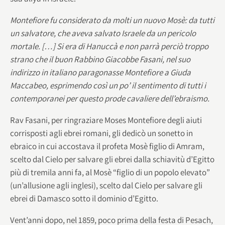
Montefiore fu considerato da molti un nuovo Mosè: da tutti
un salvatore, che aveva salvato Israele da un pericolo
mortale. […] Si era di Hanuccà e non parrà perciò troppo
strano che il buon Rabbino Giacobbe Fasani, nel suo
indirizzo in italiano paragonasse Montefiore a Giuda
Maccabeo, esprimendo così un po’ il sentimento di tutti i
contemporanei per questo prode cavaliere dell’ebraismo.
Rav Fasani, per ringraziare Moses Montefiore degli aiuti
corrisposti agli ebrei romani, gli dedicò un sonetto in
ebraico in cui accostava il profeta Mosè figlio di Amram,
scelto dal Cielo per salvare gli ebrei dalla schiavitù d’Egitto
più di tremila anni fa, al Mosè “figlio di un popolo elevato”
(un’allusione agli inglesi), scelto dal Cielo per salvare gli
ebrei di Damasco sotto il dominio d’Egitto.
Vent’anni dopo, nel 1859, poco prima della festa di Pesach,