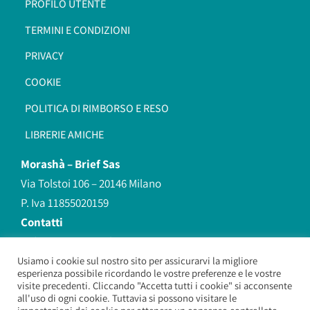
PROFILO UTENTE
TERMINI E CONDIZIONI
PRIVACY
COOKIE
POLITICA DI RIMBORSO E RESO
LIBRERIE AMICHE
Morashà –
Brief Sas
Via Tolstoi 106 – 20146 Milano
P. Iva 11855020159
Contatti
redazione@morasha.it
339 8596707
Usiamo i cookie sul nostro sito per assicurarvi la migliore
esperienza possibile ricordando le vostre preferenze e le vostre
(anche Whatsapp)
visite precedenti. Cliccando "Accetta tutti i cookie" si acconsente
all'uso di ogni cookie. Tuttavia si possono visitare le