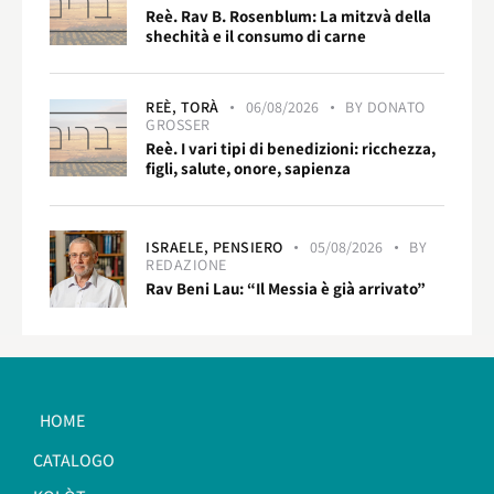
Reè. Rav B. Rosenblum: La mitzvà della
shechità e il consumo di carne
REÈ,
TORÀ
06/08/2026
BY
DONATO
GROSSER
Reè. I vari tipi di benedizioni: ricchezza,
figli, salute, onore, sapienza
ISRAELE,
PENSIERO
05/08/2026
BY
REDAZIONE
Rav Beni Lau: “Il Messia è già arrivato”
HOME
CATALOGO