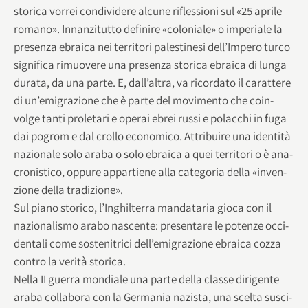
sto­rica vor­rei con­di­vi­dere alcune rifles­sioni sul «25 aprile
romano». Innan­zi­tutto defi­nire «colo­niale» o impe­riale la
pre­senza ebraica nei ter­ri­tori pale­sti­nesi dell’Impero turco
signi­fica rimuo­vere una pre­senza sto­rica ebraica di lunga
durata, da una parte. E, dall’altra, va ricor­dato il carat­tere
di un’emigrazione che è parte del movi­mento che coin­
volge tanti pro­le­tari e ope­rai ebrei russi e polac­chi in fuga
dai pogrom e dal crollo eco­no­mico. Attri­buire una iden­tità
nazio­nale solo araba o solo ebraica a quei ter­ri­tori o è ana­
cro­ni­stico, oppure appar­tiene alla cate­go­ria della «inven­
zione della tradizione».
Sul piano sto­rico, l’Inghilterra man­da­ta­ria gioca con il
nazio­na­li­smo arabo nascente: pre­sen­tare le potenze occi­
den­tali come soste­ni­trici dell’emigrazione ebraica cozza
con­tro la verità storica.
Nella II guerra mon­diale una parte della classe diri­gente
araba col­la­bora con la Ger­ma­nia nazi­sta, una scelta susci­