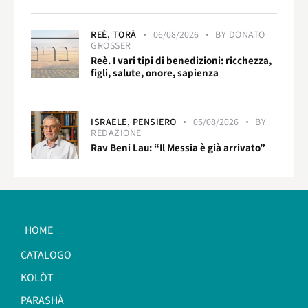
REÈ,
TORÀ
06/08/2026
BY
DONATO
GROSSER
Reè. I vari tipi di benedizioni: ricchezza,
figli, salute, onore, sapienza
ISRAELE,
PENSIERO
05/08/2026
BY
REDAZIONE
Rav Beni Lau: “Il Messia è già arrivato”
HOME
CATALOGO
KOLÒT
PARASHÀ