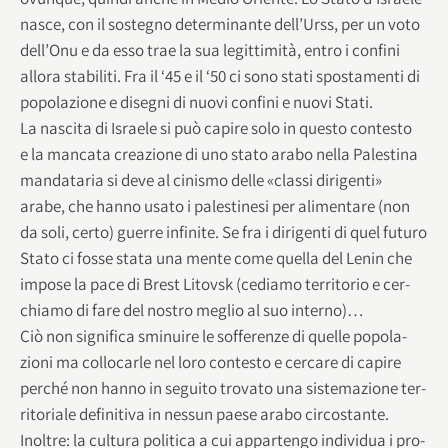
nasce, con il soste­gno deter­mi­nante dell’Urss, per un voto
dell’Onu e da esso trae la sua legit­ti­mità, entro i con­fini
allora sta­bi­liti. Fra il ‘45 e il ‘50 ci sono stati spo­sta­menti di
popo­la­zione e dise­gni di nuovi con­fini e nuovi Stati.
La nascita di Israele si può capire solo in que­sto con­te­sto
e la man­cata crea­zione di uno stato arabo nella Pale­stina
man­da­ta­ria si deve al cini­smo delle «classi diri­genti»
arabe, che hanno usato i pale­sti­nesi per ali­men­tare (non
da soli, certo) guerre infi­nite. Se fra i diri­genti di quel futuro
Stato ci fosse stata una mente come quella del Lenin che
impose la pace di Brest Lito­vsk (cediamo ter­ri­to­rio e cer­
chiamo di fare del nostro meglio al suo interno)…
Ciò non signi­fica smi­nuire le sof­fe­renze di quelle popo­la­
zioni ma col­lo­carle nel loro con­te­sto e cer­care di capire
per­ché non hanno in seguito tro­vato una siste­ma­zione ter­
ri­to­riale defi­ni­tiva in nes­sun paese arabo circostante.
Inol­tre: la cul­tura poli­tica a cui appar­tengo indi­vi­dua i pro­