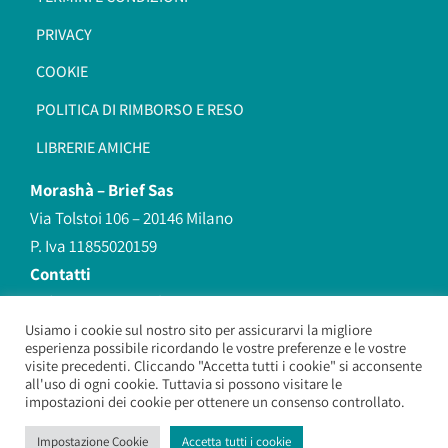
PRIVACY
COOKIE
POLITICA DI RIMBORSO E RESO
LIBRERIE AMICHE
Morashà –
Brief Sas
Via Tolstoi 106 – 20146 Milano
P. Iva 11855020159
Contatti
redazione@morasha.it
339 8596707
Usiamo i cookie sul nostro sito per assicurarvi la migliore
esperienza possibile ricordando le vostre preferenze e le vostre
(anche Whatsapp)
visite precedenti. Cliccando "Accetta tutti i cookie" si acconsente
all'uso di ogni cookie. Tuttavia si possono visitare le
impostazioni dei cookie per ottenere un consenso controllato.
Morashà – Brief Sas
– Copyright 2026. All Rights Reserved.
Impostazione Cookie
Accetta tutti i cookie