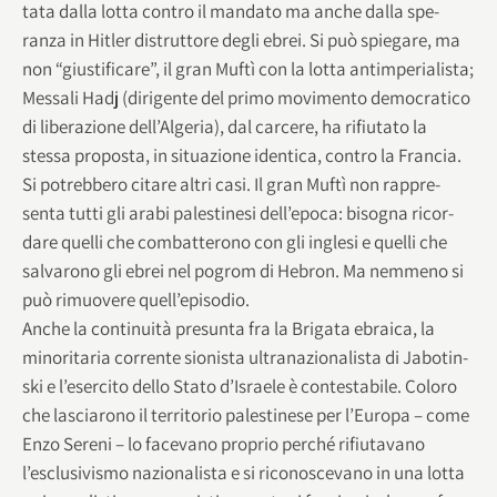
tata dalla lotta con­tro il man­dato ma anche dalla spe­
ranza in Hitler distrut­tore degli ebrei. Si può spie­gare, ma
non “giu­sti­fi­care”, il gran Muftì con la lotta antim­pe­ria­li­sta;
Mes­sali Hadj (diri­gente del primo movi­mento demo­cra­tico
di libe­ra­zione dell’Algeria), dal car­cere, ha rifiu­tato la
stessa pro­po­sta, in situa­zione iden­tica, con­tro la Francia.
Si potreb­bero citare altri casi. Il gran Muftì non rap­pre­
senta tutti gli arabi pale­sti­nesi dell’epoca: biso­gna ricor­
dare quelli che com­bat­te­rono con gli inglesi e quelli che
sal­va­rono gli ebrei nel pogrom di Hebron. Ma nem­meno si
può rimuo­vere quell’episodio.
Anche la con­ti­nuità pre­sunta fra la Bri­gata ebraica, la
mino­ri­ta­ria cor­rente sio­ni­sta ultra­na­zio­na­li­sta di Jabo­tin­
ski e l’esercito dello Stato d’Israele è con­te­sta­bile. Coloro
che lascia­rono il ter­ri­to­rio pale­sti­nese per l’Europa – come
Enzo Sereni – lo face­vano pro­prio per­ché rifiu­ta­vano
l’esclusivismo nazio­na­li­sta e si rico­no­sce­vano in una lotta