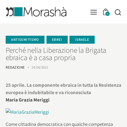
0
ANTISEMITISMO
EBREI
ISRAELE
Perché nella Liberazione la Brigata
ebraica è a casa propria
REDAZIONE
24/04/2015
25 aprile. La componente ebraica in tutta la Resistenza
europea è indubitabile e va riconosciuta
Maria Grazia Meriggi
Come cit­ta­dina demo­cra­tica con qual­che com­pe­tenza