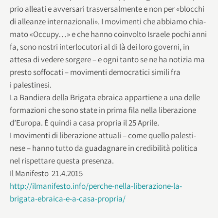
prio alleati e avver­sari tra­sver­sal­mente e non per «bloc­chi
di alleanze inter­na­zio­nali». I movi­menti che abbiamo chia­
mato «Occupy…» e che hanno coin­volto Israele pochi anni
fa, sono nostri inter­lo­cu­tori al di là dei loro governi, in
attesa di vedere sor­gere – e ogni tanto se ne ha noti­zia ma
pre­sto sof­fo­cati – movi­menti demo­cra­tici simili fra
i palestinesi.
La Ban­diera della Bri­gata ebraica appar­tiene a una delle
for­ma­zioni che sono state in prima fila nella libe­ra­zione
d’Europa. È quindi a casa pro­pria il 25 Aprile.
I movi­menti di libe­ra­zione attuali – come quello pale­sti­
nese – hanno tutto da gua­da­gnare in cre­di­bi­lità poli­tica
nel rispet­tare que­sta presenza.
Il Manifesto 21.4.2015
http://ilmanifesto.info/perche-nella-liberazione-la-
brigata-ebraica-e-a-casa-propria/