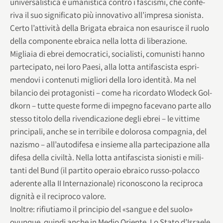
uni­ver­sa­li­stica e uma­ni­stica con­tro i fasci­smi, che con­fe­
riva il suo signi­fi­cato più inno­va­tivo all’impresa sionista.
Certo l’attività della Bri­gata ebraica non esau­ri­sce il ruolo
della com­po­nente ebraica nella lotta di liberazione.
Migliaia di ebrei demo­cra­tici, socia­li­sti, comu­ni­sti hanno
par­te­ci­pato, nei loro Paesi, alla lotta anti­fa­sci­sta espri­
men­dovi i con­te­nuti migliori della loro iden­tità. Ma nel
bilan­cio dei pro­ta­go­ni­sti – come ha ricor­dato Wlo­deck Gol­
d­korn – tutte que­ste forme di impe­gno face­vano parte allo
stesso titolo della riven­di­ca­zione degli ebrei – le vit­time
prin­ci­pali, anche se in ter­ri­bile e dolo­rosa com­pa­gnia, del
nazi­smo – all’autodifesa e insieme alla par­te­ci­pa­zione alla
difesa della civiltà. Nella lotta anti­fa­sci­sta sio­ni­sti e mili­
tanti del Bund (il par­tito ope­raio ebraico russo-polacco
ade­rente alla II Inter­na­zio­nale) rico­no­scono la reci­proca
dignità e il reci­proco valore.
Inol­tre: rifiu­tiamo il prin­ci­pio del «san­gue e del suolo»
ovun­que, quindi anche in Medio Oriente. Lo Stato d’Israele