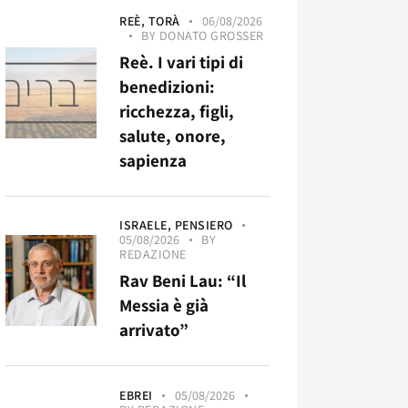
REÈ,
TORÀ
06/08/2026
BY
DONATO GROSSER
Reè. I vari tipi di
benedizioni:
ricchezza, figli,
salute, onore,
sapienza
ISRAELE,
PENSIERO
05/08/2026
BY
REDAZIONE
Rav Beni Lau: “Il
Messia è già
arrivato”
EBREI
05/08/2026