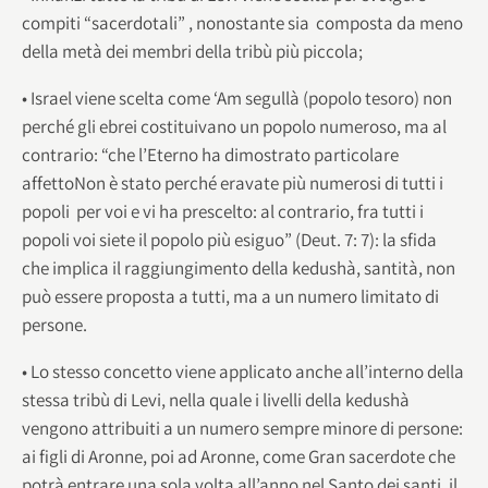
compiti “sacerdotali” , nonostante sia composta da meno
della metà dei membri della tribù più piccola;
• Israel viene scelta come ‘Am segullà (popolo tesoro) non
perché gli ebrei costituivano un popolo numeroso, ma al
contrario: “che l’Eterno ha dimostrato particolare
affettoNon è stato perché eravate più numerosi di tutti i
popoli per voi e vi ha prescelto: al contrario, fra tutti i
popoli voi siete il popolo più esiguo” (Deut. 7: 7): la sfida
che implica il raggiungimento della kedushà, santità, non
può essere proposta a tutti, ma a un numero limitato di
persone.
• Lo stesso concetto viene applicato anche all’interno della
stessa tribù di Levi, nella quale i livelli della kedushà
vengono attribuiti a un numero sempre minore di persone:
ai figli di Aronne, poi ad Aronne, come Gran sacerdote che
potrà entrare una sola volta all’anno nel Santo dei santi, il