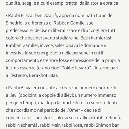
qualità, sceglie alcuni esempi trattai dalla storia ebraica:
• Rabbi El’azar ben ‘Azarià, appena nominato Capo del
Sinedrio, a differenza di Rabban Gamliel suo
predecessore, decise di liberalizzare e di accogliere tutti
coloro che desideravano studiare nel Beth hamidrash.
Rabban Gamliel, invece, selezionava le domande e
investiva le sue energie solo nelle persone in cui il
comportamento esteriore fosse espressione della propria
intima essenza (erano cioè “Tokhò kevarò”, l’interno pari
all’esterno, Berakhot 28a).
• Rabbi Akivà era riuscito a creare un numero enorme di
allievi (dodicimila coppie di allievi: un numero immenso
per quei tempi), ma dopo la morte di tutti i suoi studenti –
che ricordiamo nel periodo dell’Omer – decise di
concentrare i suoi sforzi solo su sette allievi: rabbi Yehudà,
rabbi Nechemià, rabbi Meir, rabbi Yosè, rabbi Shimon bar