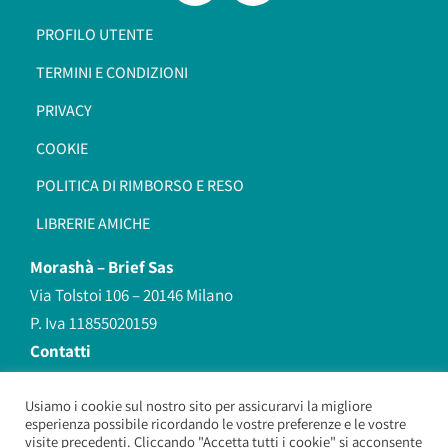
PROFILO UTENTE
TERMINI E CONDIZIONI
PRIVACY
COOKIE
POLITICA DI RIMBORSO E RESO
LIBRERIE AMICHE
Morashà –
Brief Sas
Via Tolstoi 106 – 20146 Milano
P. Iva 11855020159
Contatti
redazione@morasha.it
339 8596707
Usiamo i cookie sul nostro sito per assicurarvi la migliore
esperienza possibile ricordando le vostre preferenze e le vostre
(anche Whatsapp)
visite precedenti. Cliccando "Accetta tutti i cookie" si acconsente