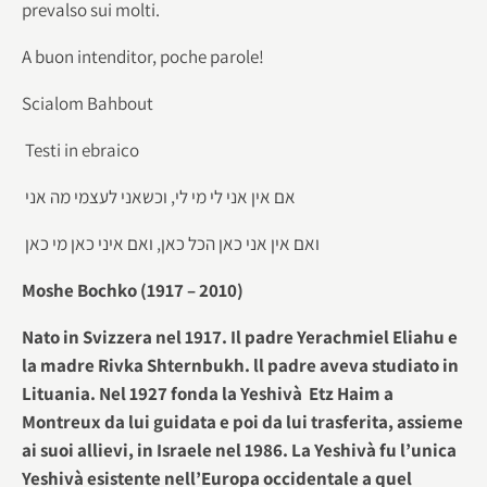
prevalso sui molti.
A buon intenditor, poche parole!
Scialom Bahbout
Testi in ebraico
אם אין אני לי מי לי, וכשאני לעצמי מה אני
ואם אין אני כאן הכל כאן, ואם איני כאן מי כאן
Moshe Bochko (1917 – 2010)
Nato in Svizzera nel 1917. Il padre Yerachmiel Eliahu e
la madre Rivka Shternbukh. ll padre aveva studiato in
Lituania. Nel 1927 fonda la Yeshivà Etz Haim a
Montreux da lui guidata e poi da lui trasferita, assieme
ai suoi allievi, in Israele nel 1986. La Yeshivà fu l’unica
Yeshivà esistente nell’Europa occidentale a quel