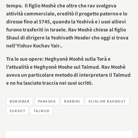
tempo. Il figlio Moshè che oltre che rav svolgeva
attività commerciale, ereditò il progetto paterno e lo
diresse fino al 5745, quando la Yeshivà e i usoi allievi
furono trasferiti in Israele. Rav Moshè chiese al figlio
Shaul di dirigere la Yeshivath Hesder che oggi si trova
nell’Yishuv Kochav Yair..
Tra le sue opere: Heghyonè Moshè sulla Torà e
l’attualità e Heghyonè Moshe sul Talmud. Rav Moshè
aveva un particolare metodo di interpretare il Talmud
e ne ha lasciato traccia nei suoi scritti.
BEMIDBAR
PARASHA
RABBINI
SCIALOM BAHBOUT
SUKKOT
TALMUD