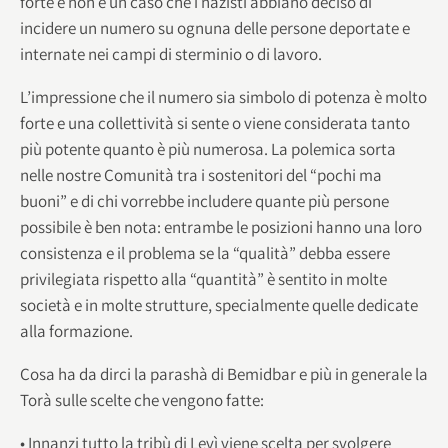
forte e non è un caso che i nazisti abbiano deciso di
incidere un numero su ognuna delle persone deportate e
internate nei campi di sterminio o di lavoro.
L’impressione che il numero sia simbolo di potenza è molto
forte e una collettività si sente o viene considerata tanto
più potente quanto è più numerosa. La polemica sorta
nelle nostre Comunità tra i sostenitori del “pochi ma
buoni” e di chi vorrebbe includere quante più persone
possibile è ben nota: entrambe le posizioni hanno una loro
consistenza e il problema se la “qualità” debba essere
privilegiata rispetto alla “quantità” è sentito in molte
società e in molte strutture, specialmente quelle dedicate
alla formazione.
Cosa ha da dirci la parashà di Bemidbar e più in generale la
Torà sulle scelte che vengono fatte:
• Innanzi tutto la tribù di Levì viene scelta per svolgere