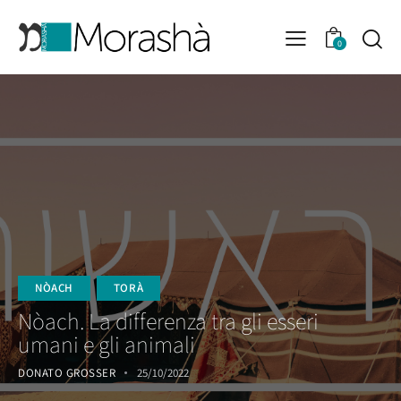
0
NÒACH
TORÀ
Nòach. La differenza tra gli esseri
umani e gli animali
DONATO GROSSER
25/10/2022