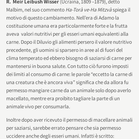
R. Meir Leibush Wisser
(Ucraina, 1809 –1879), detto
Malbim, nel suo commento
Ha-Torà ve-Ha Mitzvà
spiega il
motivo di questo cambiamento. Nell’era di Adamo la
costituzione umana era particolarmente forte e la frutta
aveva valori nutritivi per gli esseri umani equivalenti alla
carne. Dopo il Diluvio gli alimenti persero il valore nutritivo
precedente, gli uomini si sparsero in aree al di fuori del
clima temperato ed ebbero bisogno di saziarsi di carne per
mantenersi in buona salute. Con tutto ciò furono imposti
dei limiti al consumo di carne: le parole “eccetto la carne di
una creatura che è ancora viva” significa che da allora fu
permesso mangiare carne da un animale solo dopo averlo
macellato, mentre era proibito tagliare la parte di un
animale vivo per consumarla.
Inoltre dopo aver ricevuto il permesso di macellare animali
per saziarsi, sarebbe errato pensare che sia permesso
uccidere anche degli esseri umani. Infatti è scritto: