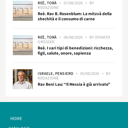
REÈ,
TORÀ
07/08/2026
BY
REDAZIONE
Reè. Rav B. Rosenblum: La mitzvà della
shechità e il consumo di carne
REÈ,
TORÀ
06/08/2026
BY
DONATO
GROSSER
Reè. I vari tipi di benedizioni: ricchezza,
figli, salute, onore, sapienza
ISRAELE,
PENSIERO
05/08/2026
BY
REDAZIONE
Rav Beni Lau: “Il Messia è già arrivato”
HOME