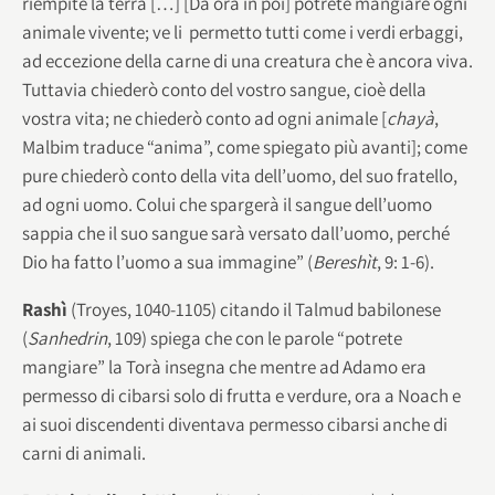
riempite la terra […] [Da ora in poi] potrete mangiare ogni
animale vivente; ve li permetto tutti come i verdi erbaggi,
ad eccezione della carne di una creatura che è ancora viva.
Tuttavia chiederò conto del vostro sangue, cioè della
vostra vita; ne chiederò conto ad ogni animale [
chayà
,
Malbim traduce “anima”, come spiegato più avanti]; come
pure chiederò conto della vita dell’uomo, del suo fratello,
ad ogni uomo. Colui che spargerà il sangue dell’uomo
sappia che il suo sangue sarà versato dall’uomo, perché
Dio ha fatto l’uomo a sua immagine” (
Bereshìt
, 9: 1-6).
Rashì
(Troyes, 1040-1105) citando il Talmud babilonese
(
Sanhedrin
, 109) spiega che con le parole “potrete
mangiare” la Torà insegna che mentre ad Adamo era
permesso di cibarsi solo di frutta e verdure, ora a Noach e
ai suoi discendenti diventava permesso cibarsi anche di
carni di animali.