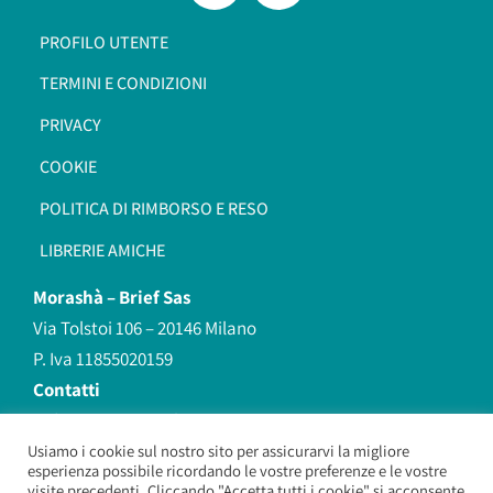
PROFILO UTENTE
TERMINI E CONDIZIONI
PRIVACY
COOKIE
POLITICA DI RIMBORSO E RESO
LIBRERIE AMICHE
Morashà –
Brief Sas
Via Tolstoi 106 – 20146 Milano
P. Iva 11855020159
Contatti
redazione@morasha.it
339 8596707
Usiamo i cookie sul nostro sito per assicurarvi la migliore
esperienza possibile ricordando le vostre preferenze e le vostre
(anche Whatsapp)
visite precedenti. Cliccando "Accetta tutti i cookie" si acconsente