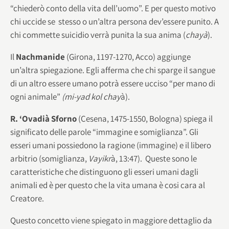
“chiederò conto della vita dell’uomo”. E per questo motivo
chi uccide se stesso o un’altra persona dev’essere punito. A
chi commette suicidio verrà punita la sua anima (
chayà
).
Il
Nachmanide
(Girona, 1197-1270, Acco) aggiunge
un’altra spiegazione. Egli afferma che chi sparge il sangue
di un altro essere umano potrà essere ucciso “per mano di
ogni animale”
(mi-yad kol chay
à).
R. ‘Ovadià Sforno
(Cesena, 1475-1550, Bologna) spiega il
significato delle parole “immagine e somiglianza”. Gli
esseri umani possiedono la ragione (immagine) e il libero
arbitrio (somiglianza,
Vayikr
à, 13:47). Queste sono le
caratteristiche che distinguono gli esseri umani dagli
animali ed è per questo che la vita umana è cosi cara al
Creatore.
Questo concetto viene spiegato in maggiore dettaglio da