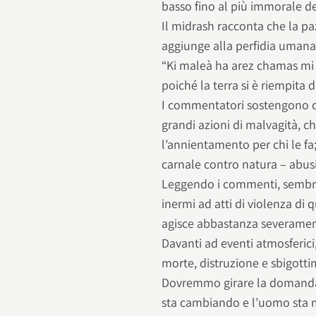
basso fino al più immorale 
Il midrash racconta che la pa
aggiunge alla perfidia umana
“Ki maleà ha arez chamas mi
poiché la terra si è riempita 
I commentatori sostengono c
grandi azioni di malvagità, c
l’annientamento per chi le fa
carnale contro natura – abus
Leggendo i commenti, sembra d
inermi ad atti di violenza di 
agisce abbastanza severament
Davanti ad eventi atmosferici
morte, distruzione e sbigotti
Dovremmo girare la domanda 
sta cambiando e l’uomo sta m