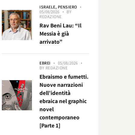
ISRAELE,
PENSIERO
05/08/2026
BY
REDAZIONE
Rav Beni Lau: “Il
Messia è già
arrivato”
EBREI
05/08/2026
BY
REDAZIONE
Ebraismo e fumetti.
Nuove narrazioni
dell’identità
ebraica nel graphic
novel
contemporaneo
[Parte 1]