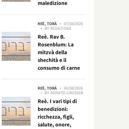
maledizione
REÈ,
TORÀ
07/08/2026
BY
REDAZIONE
Reè. Rav B.
Rosenblum: La
mitzvà della
shechità e il
consumo di carne
REÈ,
TORÀ
06/08/2026
BY
DONATO GROSSER
Reè. I vari tipi di
benedizioni:
ricchezza, figli,
salute, onore,