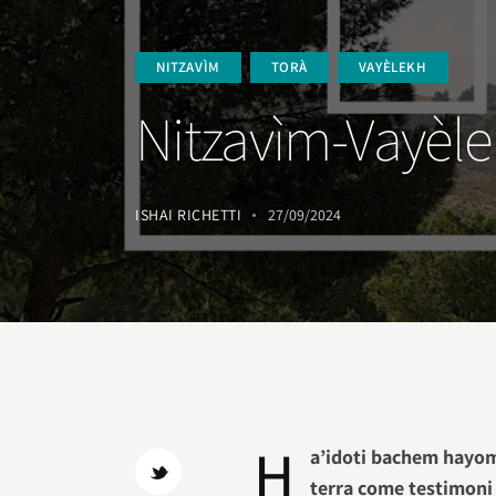
NITZAVÌM
TORÀ
VAYÈLEKH
Nitzavìm-Vayèlek
ISHAI RICHETTI
27/09/2024
H
a’idoti bachem hayom 
terra come testimoni