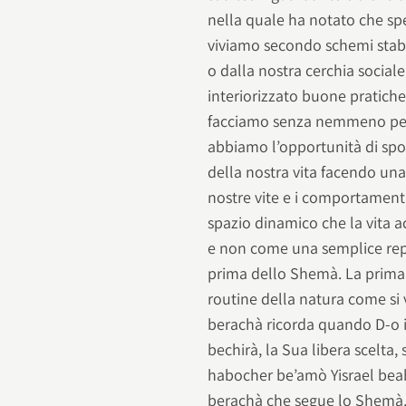
nella quale ha notato che sp
viviamo secondo schemi stabili
o dalla nostra cerchia socia
interiorizzato buone pratiche
facciamo senza nemmeno pens
abbiamo l’opportunità di spo
della nostra vita facendo una 
nostre vite e i comportamenti 
spazio dinamico che la vita a
e non come una semplice repl
prima dello Shemà. La prima è
routine della natura come si 
berachà ricorda quando D-o i
bechirà, la Sua libera scelta,
habocher be’amò Yisrael beaha
berachà che segue lo Shemà, 