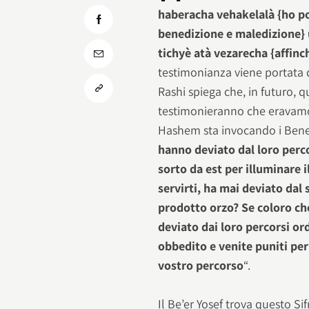
haberacha vehakelalà {ho pos
benedizione e maledizione} 
tichyè atà vezarecha {affinch
testimonianza viene portata da
Rashi spiega che, in futuro, qu
testimonieranno che eravamo st
Hashem sta invocando i Bene 
hanno deviato dal loro perco
sorto da est per illuminare 
servirti, ha mai deviato dal
prodotto orzo? Se coloro c
deviato dai loro percorsi or
obbedito e venite puniti per
vostro percorso
“.
Il Be’er Yosef trova questo S