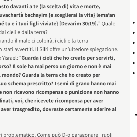
to davanti a te (la scelta di) vita e morte,
uvachartà bachayim {e sceglierai la vita} lema’an
é tu e i tuoi figli viviate} [Devarim 30:19].
” Quale
i cieli e dalla terra?
ando il male ci colpirà, i cieli e la terra
ati avvertiti. Il Sifri offre un’ulteriore spiegazione.
Yisrael: “
Guarda i cieli che ho creato per servirti,
rso? Il sole ha mai perso un giorno e non è mai
il mondo? Guarda la terra che ho creato per
 suo schema prescritto? I semi di grano hanno mai
he non ricevono ricompensa o punizione non hanno
dinati, voi, che ricevete ricompensa per aver
 aver trasgredito, dovreste certamente aderire al
ifri problematico. Come può D-o paragonare i ruoli