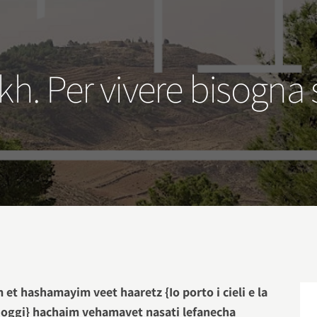
h. Per vivere bisogna s
et hashamayim veet haaretz {Io porto i cieli e la
 oggi} hachaim vehamavet nasati lefanecha