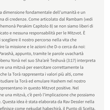
 una dimensione fondamentale dell’umanità e un
ma di credenze. Come articolato dal Rambam (vedi
Shemonà Perakim Capitolo 8) se non siamo liberi di
ficato e nessuna responsabilità per le Mitzvot. È
 scegliere il nostro percorso nella vita che
e la missione e le azioni che D-o cerca da noi:
arashà, appunto, tramite le parole uvachartà
abbenu Yonà nel suo Sha’arè Teshuvà (3:17) interpreta
are una mitzvà per esercitare correttamente la
che la Torà rappresenta i valori più alti, come
. Studiare la Torà ed emulare Hashem nel nostro
ppresentano in questo Mitzvot positive. Nel
ome una mitzvà, c’è però l’implicazione che possiamo
te. Questa idea è stata elaborata da Rav Dessler nella
definisce come nekudat habechirà, il Punto di Scelta,