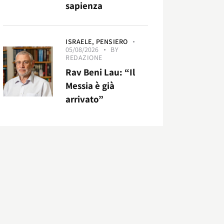
sapienza
ISRAELE,
PENSIERO
05/08/2026
BY
REDAZIONE
Rav Beni Lau: “Il
Messia è già
arrivato”