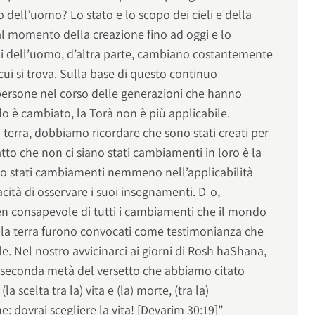
lo dell’uomo? Lo stato e lo scopo dei cieli e della
 dal momento della creazione fino ad oggi e lo
ghi dell’uomo, d’altra parte, cambiano costantemente
cui si trova. Sulla base di questo continuo
persone nel corso delle generazioni che hanno
o è cambiato, la Torà non è più applicabile.
 terra, dobbiamo ricordare che sono stati creati per
fatto che non ci siano stati cambiamenti in loro è la
no stati cambiamenti nemmeno nell’applicabilità
acità di osservare i suoi insegnamenti. D-o,
en consapevole di tutti i cambiamenti che il mondo
 e la terra furono convocati come testimonianza che
le. Nel nostro avvicinarci ai giorni di Rosh haShana,
seconda metà del versetto che abbiamo citato
a scelta tra la) vita e (la) morte, (tra la)
: dovrai scegliere la vita! [Devarim 30:19]”