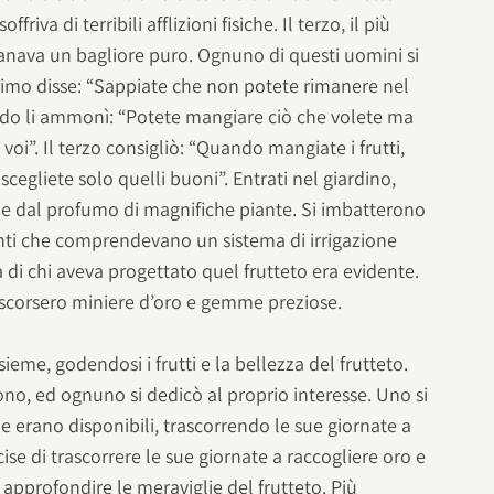
riva di terribili afflizioni fisiche. Il terzo, il più
anava un bagliore puro. Ognuno di questi uomini si
 primo disse: “Sappiate che non potete rimanere nel
ondo li ammonì: “Potete mangiare ciò che volete ma
oi”. Il terzo consigliò: “Quando mangiate i frutti,
, scegliete solo quelli buoni”. Entrati nel giardino,
a e dal profumo di magnifiche piante. Si imbatterono
enti che comprendevano un sistema di irrigazione
di chi aveva progettato quel frutteto era evidente.
scorsero miniere d’oro e gemme preziose.
insieme, godendosi i frutti e la bellezza del frutteto.
ono, ed ognuno si dedicò al proprio interesse. Uno si
he erano disponibili, trascorrendo le sue giornate a
ise di trascorrere le sue giornate a raccogliere oro e
 approfondire le meraviglie del frutteto. Più