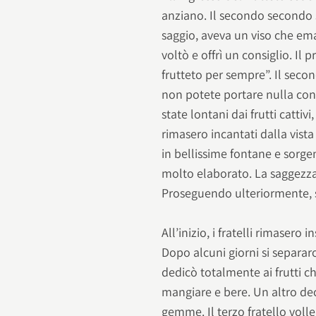
anziano. Il secondo secondo soff
saggio, aveva un viso che em
voltò e offrì un consiglio. Il
frutteto per sempre”. Il sec
non potete portare nulla con v
state lontani dai frutti cattivi
rimasero incantati dalla vist
in bellissime fontane e sorg
molto elaborato. La saggezza 
Proseguendo ulteriormente, 
All’inizio, i fratelli rimasero 
Dopo alcuni giorni si separar
dedicò totalmente ai frutti c
mangiare e bere. Un altro dec
gemme. Il terzo fratello volle