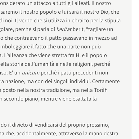
nsiderato un attacco a tutti gli alleati. Il nostro
saremo il nostro popolo e lui sarà il nostro Dio, che
i noi. Il verbo che si utilizza in ebraico per la stipula
olare, perché si parla di
keritat
berit, “tagliare un
oro che contraevano il patto passavano in mezzo ad
simboleggiare il fatto che una parte non può
a. L’alleanza che viene stretta fra H. e il popolo
lla storia dell’umanità e nelle religioni, perché
uso. E’ un
unicum
perché i patti precedenti non
tera nazione, ma con dei singoli individui. Certamente
uo posto nella nostra tradizione, ma nella Toràh
in secondo piano, mentre viene esaltata la
do il divieto di vendicarsi del proprio prossimo,
na che, accidentalmente, attraverso la mano destra