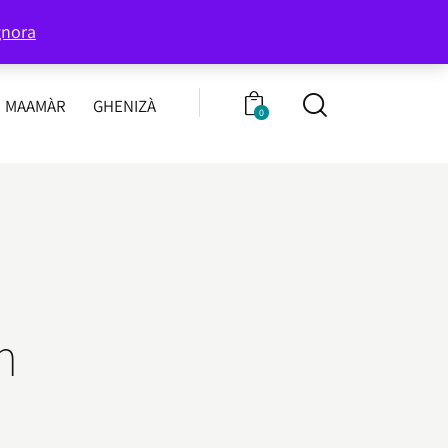
339 8596707
Chiamaci:
gnora
MAAMÀR
GHENIZÀ
0
m