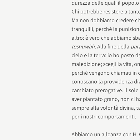
durezza delle quali il popolo
Chi potrebbe resistere a tan
Ma non dobbiamo credere che
tranquilli, perché la punizio
altro: è vero che abbiamo sb
teshuwàh
. Alla fine della
par
cielo e la terra: io ho posto d
maledizione; scegli la vita, o
perché vengono chiamati in ca
conoscano la provvidenza di
cambiato prerogative. Il sole
aver piantato grano, non ci ha
sempre alla volontà divina, t
per i nostri comportamenti.
Abbiamo un alleanza con H. Qu