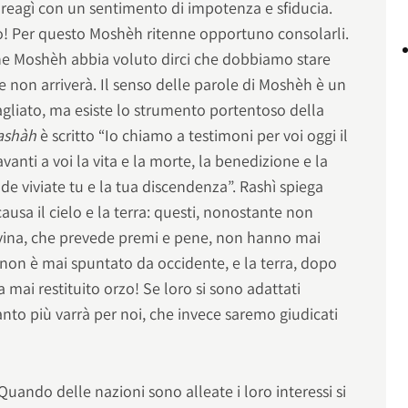
 reagì con un sentimento di impotenza e sfiducia.
to! Per questo Moshèh ritenne opportuno consolarli.
 Moshèh abbia voluto dirci che dobbiamo stare
ne non arriverà. Il senso delle parole di Moshèh è un
agliato, ma esiste lo strumento portentoso della
ashàh
è scritto “Io chiamo a testimoni per voi oggi il
avanti a voi la vita e la morte, la benedizione e la
nde viviate tu e la tua discendenza”. Rashì spiega
usa il cielo e la terra: questi, nonostante non
vina, che prevede premi e pene, non hanno mai
 non è mai spuntato da occidente, e la terra, dopo
 mai restituito orzo! Se loro si sono adattati
anto più varrà per noi, che invece saremo giudicati
ando delle nazioni sono alleate i loro interessi si