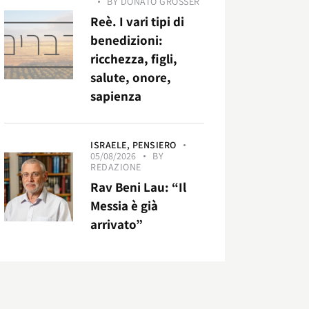
BY
DONATO GROSSER
Reè. I vari tipi di
benedizioni:
ricchezza, figli,
salute, onore,
sapienza
ISRAELE,
PENSIERO
05/08/2026
BY
REDAZIONE
Rav Beni Lau: “Il
Messia è già
arrivato”