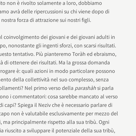
ito non è rivolto solamente a loro, dobbiamo
mo avrà delle ripercussioni su chi viene dopo di
ostra forza di attrazione sui nostri figli.
ul coinvolgimento dei giovani e dei giovani adulti in
, nonostante gli ingenti sforzi, con scarsi risultati.
uesto tentativo. Più pianteremo Toràh ed ebraismo,
tà di ottenere dei risultati. Ma la grossa domanda
rrogare è: quali azioni in modo particolare possono
ento della collettività nel suo complesso, senza
ollamenti? Nel primo verso della
parashàh
si parla
iedono i commentatori: cosa sarebbe mancato al verso
di capi? Spiega il Neziv che è necessario parlare di
n capo non è valutabile esclusivamente per mezzo del
i, ma principalmente rispetto alla sua tribù. Ogni
 riuscito a sviluppare il potenziale della sua tribù,