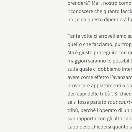
prenderà”. Ma il nostro comp
riconoscere che quanto faccia
noi, e da questo dipenderà la n
Tante volte ci arrovelliamo s
quello che facciamo, purtroppo
Ma è giusto proseguire con q
maggiori saranno le possibili
sulla quale ci dobbiamo inte
avere come effetto l’avanzam
provocare appiattimenti o sc
dei “capi delle tribù”. Si ch
se si fosse parlato
tout court
tribù, perché l’operato di u
suo rapporto con gli altri cap
capo deve chiedersi quanto sia