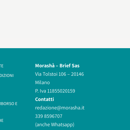
Morashà –
Brief Sas
TE
Via Tolstoi 106 – 20146
DIZIONI
Milano
P. Iva 11855020159
Contatti
IMBORSO E
redazione@morasha.it
339 8596707
HE
(anche Whatsapp)