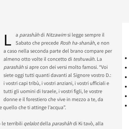
L
a
parashàh
di
Nitzawim
si legge sempre il
Sabato che precede
Rosh ha-shanàh
, e non
a caso nella seconda parte del brano compare per
almeno otto volte il concetto di
teshuwàh
. La
parashàh
si apre con dei versi molto famosi. “Voi
siete oggi tutti quanti davanti al Signore vostro D.:
i vostri capi tribù, i vostri anziani, i vostri ufficiali e
tutti gli uomini di Israele, i vostri figli, le vostre
donne e il forestiero che vive in mezzo a te, da
e quello che ti attinge l’acqua”.
e terribili
qelalot
della
parashàh
di Ki tavò, alla