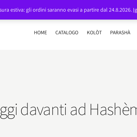
Login or
Register
ura estiva: gli ordini saranno evasi a partire dal 24.8.2026.
I
HOME
CATALOGO
KOLÒT
PARASHÀ
 oggi davanti ad Hashè