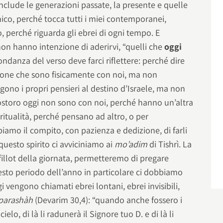
nclude le generazioni passate, la presente e quelle
ico, perché tocca tutti i miei contemporanei,
, perché riguarda gli ebrei di ogni tempo. E
on hanno intenzione di aderirvi, “quelli che
oggi
ndanza del verso deve farci riflettere: perché dire
rsone che sono fisicamente con noi, ma non
lgono i propri pensieri al destino d’Israele, ma non
ostoro oggi non sono con noi, perché hanno un’altra
ritualità, perché pensano ad altro, o per
biamo il compito, con pazienza e dedizione, di farli
questo spirito ci avviciniamo ai
mo’adim
di Tishrì. La
efillot della giornata, permetteremo di pregare
uesto periodo dell’anno in particolare ci dobbiamo
 vengono chiamati ebrei lontani, ebrei invisibili,
parashàh
(Devarim 30,4): “quando anche fossero i
cielo, di là li radunerà il Signore tuo D. e di là li