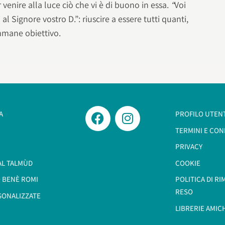
 venire alla luce ciò che vi è di buono in essa.
“
Voi
 al Signore vostro D.”: riuscire a essere tutti quanti,
immane obiettivo.
A
PROFILO UTEN
TERMINI E CON
PRIVACY
AL TALMÙD
COOKIE
 BENÈ ROMI​
POLITICA DI R
RESO
SONALIZZATE
LIBRERIE AMIC