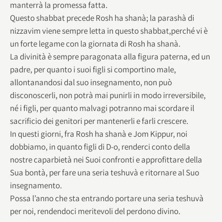
manterrà la promessa fatta.
Questo shabbat precede Rosh ha shanà; la parashà di
nizzavim viene sempre letta in questo shabbat,perché vi è
un forte legame con la giornata di Rosh ha shanà.
La divinità è sempre paragonata alla figura paterna, ed un
padre, per quanto i suoi figli si comportino male,
allontanandosi dal suo insegnamento, non può
disconoscerli, non potrà mai punirli in modo irreversibile,
né i figli, per quanto malvagi potranno mai scordare il
sacrificio dei genitori per mantenerli e farli crescere.
In questi giorni, fra Rosh ha shanà e Jom Kippur, noi
dobbiamo, in quanto figli di D-o, renderci conto della
nostre caparbietà nei Suoi confronti e approfittare della
Sua bontà, per fare una seria teshuvà e ritornare al Suo
insegnamento.
Possa l’anno che sta entrando portare una seria teshuvà
per noi, rendendoci meritevoli del perdono divino.