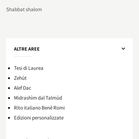
Shabbat shalom
ALTRE AREE
Tesi di Laurea
Zehùt
Alef Dac
Midrashìm dal Talmùd
Rito italiano Benè Romi​
Edizioni personalizzate