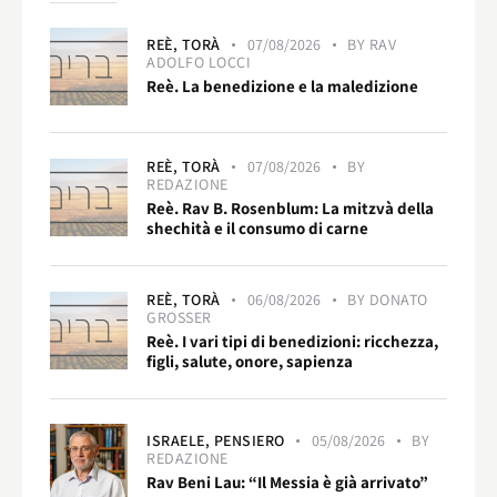
REÈ,
TORÀ
07/08/2026
BY
RAV
ADOLFO LOCCI
Reè. La benedizione e la maledizione
REÈ,
TORÀ
07/08/2026
BY
REDAZIONE
Reè. Rav B. Rosenblum: La mitzvà della
shechità e il consumo di carne
REÈ,
TORÀ
06/08/2026
BY
DONATO
GROSSER
Reè. I vari tipi di benedizioni: ricchezza,
figli, salute, onore, sapienza
ISRAELE,
PENSIERO
05/08/2026
BY
REDAZIONE
Rav Beni Lau: “Il Messia è già arrivato”