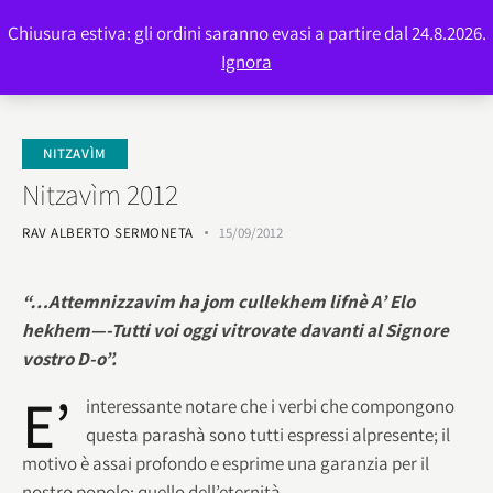
Chiusura estiva: gli ordini saranno evasi a partire dal 24.8.2026.
0
Ignora
NITZAVÌM
Nitzavìm 2012
RAV ALBERTO SERMONETA
15/09/2012
“…Attemnizzavim ha jom cullekhem lifnè A’ Elo
hekhem—-Tutti voi oggi vitrovate davanti al Signore
vostro D-o”.
E’
interessante notare che i verbi che compongono
questa parashà sono tutti espressi alpresente; il
motivo è assai profondo e esprime una garanzia per il
nostro popolo: quello dell’eternità.