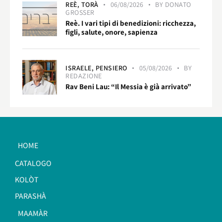
REÈ,
TORÀ
06/08/2026
BY
DONATO
GROSSER
Reè. I vari tipi di benedizioni: ricchezza,
figli, salute, onore, sapienza
ISRAELE,
PENSIERO
05/08/2026
BY
REDAZIONE
Rav Beni Lau: “Il Messia è già arrivato”
HOME
CATALOGO
KOLÒT
PARASHÀ
MAAMÀR