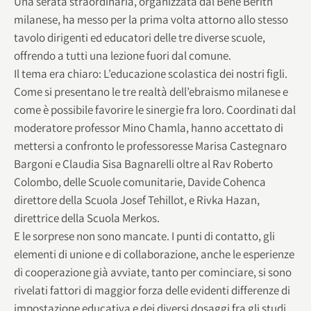
Una serata straordinaria, organizzata dal Bené Berith
milanese, ha messo per la prima volta attorno allo stesso
tavolo dirigenti ed educatori delle tre diverse scuole,
offrendo a tutti una lezione fuori dal comune.
Il tema era chiaro: L’educazione scolastica dei nostri figli.
Come si presentano le tre realtà dell’ebraismo milanese e
come è possibile favorire le sinergie fra loro. Coordinati dal
moderatore professor Mino Chamla, hanno accettato di
mettersi a confronto le professoresse Marisa Castegnaro
Bargoni e Claudia Sisa Bagnarelli oltre al Rav Roberto
Colombo, delle Scuole comunitarie, Davide Cohenca
direttore della Scuola Josef Tehillot, e Rivka Hazan,
direttrice della Scuola Merkos.
E le sorprese non sono mancate. I punti di contatto, gli
elementi di unione e di collaborazione, anche le esperienze
di cooperazione già avviate, tanto per cominciare, si sono
rivelati fattori di maggior forza delle evidenti differenze di
impostazione educativa e dei diversi dosaggi fra gli studi