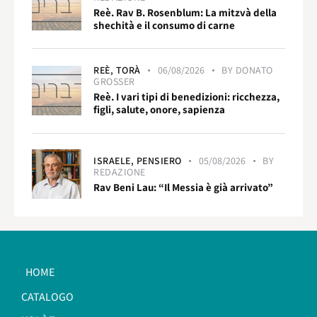
Reè. Rav B. Rosenblum: La mitzvà della
shechità e il consumo di carne
REÈ,
TORÀ
06/08/2026
BY
DONATO
GROSSER
Reè. I vari tipi di benedizioni: ricchezza,
figli, salute, onore, sapienza
ISRAELE,
PENSIERO
05/08/2026
BY
REDAZIONE
Rav Beni Lau: “Il Messia è già arrivato”
HOME
CATALOGO