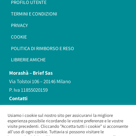
PROFILO UTENTE
TERMINI E CONDIZIONI
PRIVACY
COOKIE
POLITICA DI RIMBORSO E RESO
LIBRERIE AMICHE
Morashà –
Brief Sas
Via Tolstoi 106 – 20146 Milano
P. Iva 11855020159
Contatti
redazione@morasha.it
339 8596707
Usiamo i cookie sul nostro sito per assicurarvi la migliore
esperienza possibile ricordando le vostre preferenze e le vostre
(anche Whatsapp)
visite precedenti. Cliccando "Accetta tutti i cookie" si acconsente
all'uso di ogni cookie. Tuttavia si possono visitare le