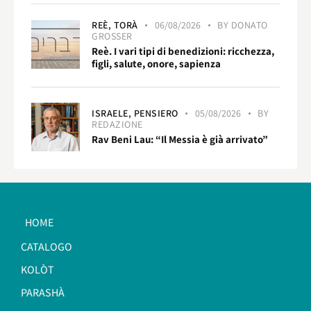
REÈ,
TORÀ
06/08/2026
BY
DONATO
GROSSER
Reè. I vari tipi di benedizioni: ricchezza,
figli, salute, onore, sapienza
ISRAELE,
PENSIERO
05/08/2026
BY
REDAZIONE
Rav Beni Lau: “Il Messia è già arrivato”
HOME
CATALOGO
KOLÒT
PARASHÀ