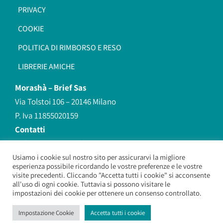
PRIVACY
COOKIE
POLITICA DI RIMBORSO E RESO
LIBRERIE AMICHE
Morashà –
Brief Sas
Via Tolstoi 106 – 20146 Milano
P. Iva 11855020159
Contatti
redazione@morasha.it
339 8596707
Usiamo i cookie sul nostro sito per assicurarvi la migliore
esperienza possibile ricordando le vostre preferenze e le vostre
(anche Whatsapp)
visite precedenti. Cliccando "Accetta tutti i cookie" si acconsente
all'uso di ogni cookie. Tuttavia si possono visitare le
impostazioni dei cookie per ottenere un consenso controllato.
Morashà – Brief Sas
– Copyright 2026. All Rights Reserved.
Impostazione Cookie
Accetta tutti i cookie