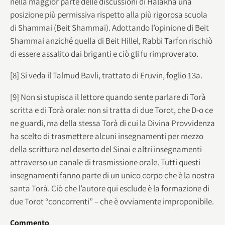
nella maggior parte delle discussioni di Halakhà una
posizione più permissiva rispetto alla più rigorosa scuola
di Shammai (Beit Shammai). Adottando l’opinione di Beit
Shammai anziché quella di Beit Hillel, Rabbi Tarfon rischiò
di essere assalito dai briganti e ciò gli fu rimproverato.
[8] Si veda il Talmud Bavli, trattato di Eruvin, foglio 13a.
[9] Non si stupisca il lettore quando sente parlare di Torà
scritta e di Torà orale: non si tratta di due Torot, che D-o ce
ne guardi, ma della stessa Torà di cui la Divina Provvidenza
ha scelto di trasmettere alcuni insegnamenti per mezzo
della scrittura nel deserto del Sinai e altri insegnamenti
attraverso un canale di trasmissione orale. Tutti questi
insegnamenti fanno parte di un unico corpo che è la nostra
santa Torà. Ciò che l’autore qui esclude è la formazione di
due Torot “concorrenti” – che è ovviamente improponibile.
Commento