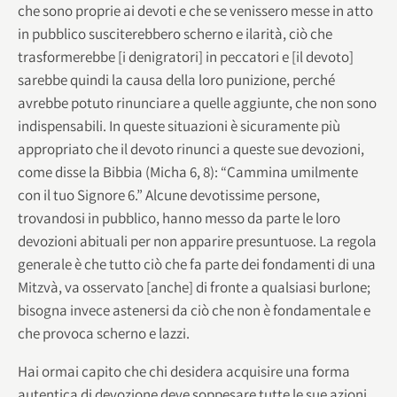
che sono proprie ai devoti e che se venissero messe in atto
in pubblico susciterebbero scherno e ilarità, ciò che
trasformerebbe [i denigratori] in peccatori e [il devoto]
sarebbe quindi la causa della loro punizione, perché
avrebbe potuto rinunciare a quelle aggiunte, che non sono
indispensabili. In queste situazioni è sicuramente più
appropriato che il devoto rinunci a queste sue devozioni,
come disse la Bibbia (Micha 6, 8): “Cammina umilmente
con il tuo Signore 6.” Alcune devotissime persone,
trovandosi in pubblico, hanno messo da parte le loro
devozioni abituali per non apparire presuntuose. La regola
generale è che tutto ciò che fa parte dei fondamenti di una
Mitzvà, va osservato [anche] di fronte a qualsiasi burlone;
bisogna invece astenersi da ciò che non è fondamentale e
che provoca scherno e lazzi.
Hai ormai capito che chi desidera acquisire una forma
autentica di devozione deve soppesare tutte le sue azioni