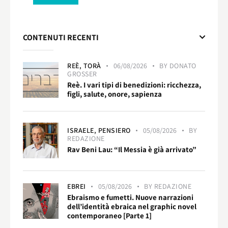
CONTENUTI RECENTI
REÈ,
TORÀ
06/08/2026
BY
DONATO
GROSSER
Reè. I vari tipi di benedizioni: ricchezza,
figli, salute, onore, sapienza
ISRAELE,
PENSIERO
05/08/2026
BY
REDAZIONE
Rav Beni Lau: “Il Messia è già arrivato”
EBREI
05/08/2026
BY
REDAZIONE
Ebraismo e fumetti. Nuove narrazioni
dell’identità ebraica nel graphic novel
contemporaneo [Parte 1]