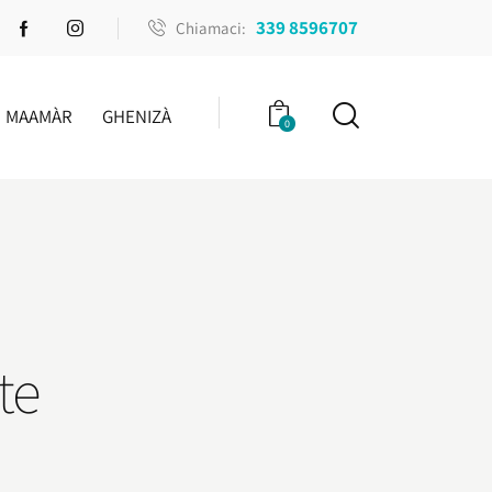
339 8596707
Chiamaci:
MAAMÀR
GHENIZÀ
0
te