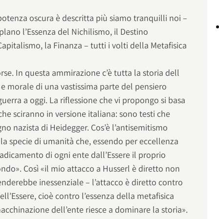
tenza oscura è descritta più siamo tranquilli noi –
lano l’Essenza del Nichilismo, il Destino
Capitalismo, la Finanza – tutti i volti della Metafisica
orse. In questa ammirazione c’è tutta la storia dell
e e morale di una vastissima parte del pensiero
uerra a oggi. La riflessione che vi propongo si basa
he sciranno in versione italiana: sono testi che
gno nazista di Heidegger. Cos’è l’antisemitismo
lla specie di umanità che, essendo per eccellenza
radicamento di ogni ente dall’Essere il proprio
ndo». Così «il mio attacco a Husserl è diretto non
 renderebbe inessenziale – l’attacco è diretto contro
ll’Essere, cioè contro l’essenza della metafisica
macchinazione dell’ente riesce a dominare la storia».