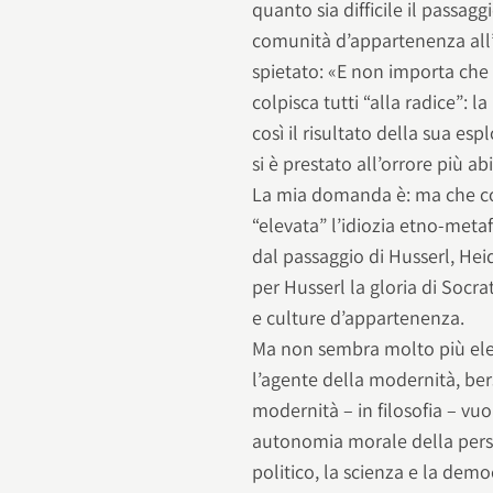
quanto sia difficile il passag
comunità d’appartenenza all’
spietato: «E non importa che
colpisca tutti “alla radice”: 
così il risultato della sua es
si è prestato all’orrore più ab
La mia domanda è: ma che cos
“elevata” l’idiozia etno-meta
dal passaggio di Husserl, He
per Husserl la gloria di Socrat
e culture d’appartenenza.
Ma non sembra molto più eleva
l’agente della modernità, ber
modernità – in filosofia – vuol
autonomia morale della perso
politico, la scienza e la demo