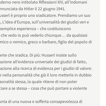
derno nero intitolato Riflessioni XIV, all’indomani
annunciata da Hitler il 22 giugno 1941.
usserl è proprio uno sradicatore. Prendiamo un suo
 L’idea d’Europa, sull’universalità dei giudizi veri e
 semplice esperienza – che costituiscono
llo che vedo io può vederlo chiunque… da qualsiasi
mico o nemico, greco o barbaro, figlio del popolo di
ante che sradica. Di più: Husserl insiste sullo
zione all’evidenza universale dei giudizi di fatto,
zione alla ricerca di evidenza per i giudizi di valore:
nella personalità che già il loro metterle in dubbio
sonalità stessa, la quale ritiene di non poter
ciare a se stessa – cosa che può portare a violente
iunta di una nuova e sofferta consapevolezza di