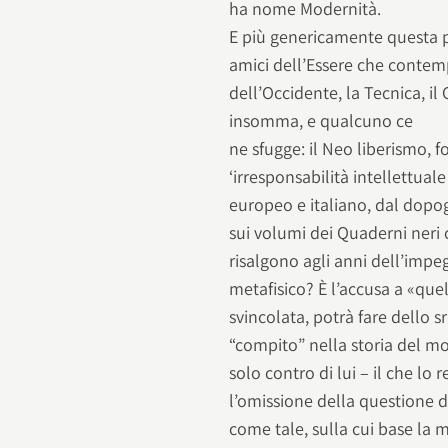
ha nome Modernità.
E più genericamente questa po
amici dell’Essere che contemp
dell’Occidente, la Tecnica, il 
insomma, e qualcuno ce
ne sfugge: il Neo liberismo, f
‘irresponsabilità intellettual
europeo e italiano, dal dopog
sui volumi dei Quaderni neri c
risalgono agli anni dell’impe
metafisico? È l’accusa a «que
svincolata, potrà fare dello s
“compito” nella storia del mo
solo contro di lui – il che lo
l’omissione della questione de
come tale, sulla cui base la 