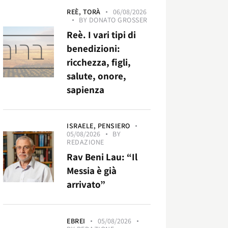
REÈ,
TORÀ
06/08/2026
BY
DONATO GROSSER
Reè. I vari tipi di
benedizioni:
ricchezza, figli,
salute, onore,
sapienza
ISRAELE,
PENSIERO
05/08/2026
BY
REDAZIONE
Rav Beni Lau: “Il
Messia è già
arrivato”
EBREI
05/08/2026