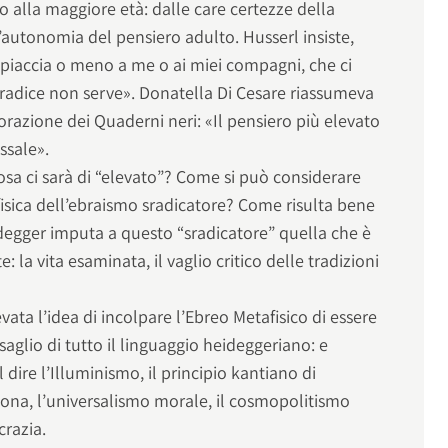
gio alla maggiore età: dalle care certezze della
autonomia del pensiero adulto. Husserl insiste,
 piaccia o meno a me o ai miei compagni, che ci
la radice non serve». Donatella Di Cesare riassumeva
plorazione dei Quaderni neri: «Il pensiero più elevato
issale».
a ci sarà di “elevato”? Come si può considerare
fisica dell’ebraismo sradicatore? Come risulta bene
idegger imputa a questo “sradicatore” quella che è
e: la vita esaminata, il vaglio critico delle tradizioni
ta l’idea di incolpare l’Ebreo Metafisico di essere
saglio di tutto il linguaggio heideggeriano: e
 dire l’Illuminismo, il principio kantiano di
na, l’universalismo morale, il cosmopolitismo
crazia.