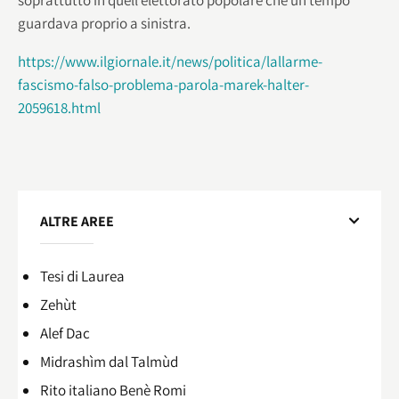
guardava proprio a sinistra.
https://www.ilgiornale.it/news/politica/lallarme-
fascismo-falso-problema-parola-marek-halter-
2059618.html
ALTRE AREE
Tesi di Laurea
Zehùt
Alef Dac
Midrashìm dal Talmùd
Rito italiano Benè Romi​