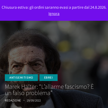
Chiusura estiva: gli ordini saranno evasi a partire dal 24.8.2026.
0
Ignora
ANTISEMITISMO
EBREI
Marek Halter: “L’allarme fascismo? È
un falso problema”
REDAZIONE
29/09/2022