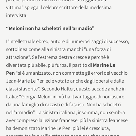
vittima” spiega il celebre scrittore della medesima
intervista.
“Meloni non ha scheletri nell’armadio”
L’intellettuale ebreo, autore di numerosi saggi di successo,
sottolinea come alla sinistra manchi “una forza di
attrazione”. Se l’estrema destra cresce è perché è
diventata più abile, più furba. Il partito di
Marine Le
Pen
“si è umanizzato, non commette gli errori del vecchio
Jean-Marie Le Pen ed è votato anche dagli operai e dalle
classi sfavorite”. Secondo Halter, questo accade anche in
Italia: “Giorgia Meloni in più ha il vantaggio di non uscire
da una famiglia di razzisti e di fascisti. Non ha scheletri
nell’armadio”. La sinistra italiana, insomma, non sembra
aver compreso la lezione francese: più la sinistra feancese
ha demonizzato Marine Le Pen, più lei è cresciuta,
soprattutto in quell’elettorato popolare che un tempo