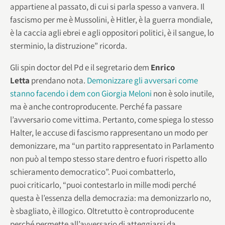
appartiene al passato, di cui si parla spesso a vanvera. Il
fascismo per me è Mussolini, è Hitler, è la guerra mondiale,
è la caccia agli ebrei e agli oppositori politici, è il sangue, lo
sterminio, la distruzione” ricorda.
Gli spin doctor del Pd e il segretario dem
Enrico
Letta
prendano nota.
Demonizzare gli avversari come
stanno facendo i dem con Giorgia Meloni
non è solo inutile,
ma è anche controproducente. Perché fa passare
l’avversario come vittima. Pertanto, come spiega lo stesso
Halter, le accuse di fascismo rappresentano un modo per
demonizzare, ma “un partito rappresentato in Parlamento
non può al tempo stesso stare dentro e fuori rispetto allo
schieramento democratico”. Puoi combatterlo,
puoi criticarlo, “puoi contestarlo in mille modi perché
questa è l’essenza della democrazia: ma demonizzarlo no,
è sbagliato, è illogico. Oltretutto è controproducente
perché permette all’avversario di atteggiarsi da