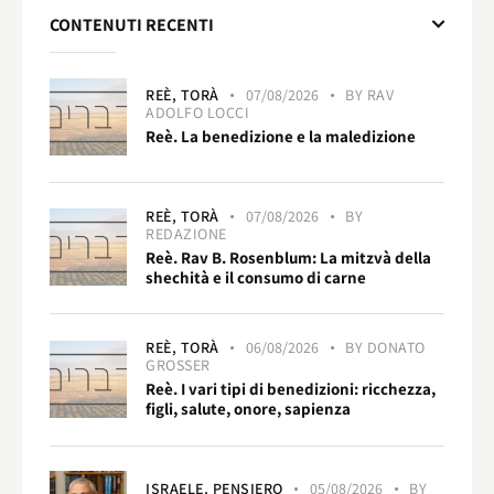
CONTENUTI RECENTI
REÈ,
TORÀ
07/08/2026
BY
RAV
ADOLFO LOCCI
Reè. La benedizione e la maledizione
REÈ,
TORÀ
07/08/2026
BY
REDAZIONE
Reè. Rav B. Rosenblum: La mitzvà della
shechità e il consumo di carne
REÈ,
TORÀ
06/08/2026
BY
DONATO
GROSSER
Reè. I vari tipi di benedizioni: ricchezza,
figli, salute, onore, sapienza
ISRAELE,
PENSIERO
05/08/2026
BY