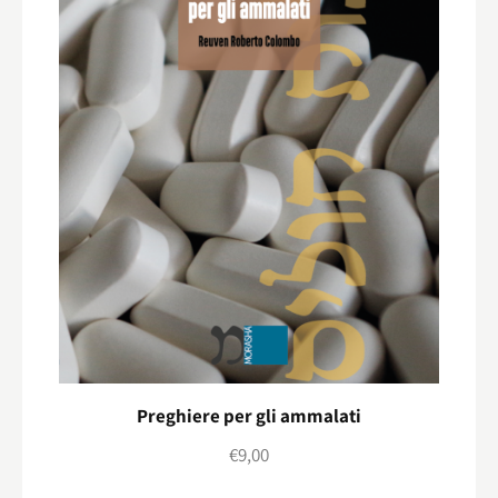
Preghiere per gli ammalati
€
9,00