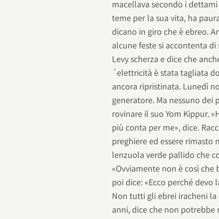
macellava secondo i dettami 
teme per la sua vita, ha pau
dicano in giro che è ebreo. An
alcune feste si accontenta d
Levy scherza e dice che anche 
´elettricità è stata tagliata
ancora ripristinata. Lunedì no
generatore. Ma nessuno dei p
rovinare il suo Yom Kippur. «
più conta per me», dice. Racco
preghiere ed essere rimasto n
lenzuola verde pallido che co
«Ovviamente non è così che 
poi dice: «Ecco perché devo l
Non tutti gli ebrei iracheni l
anni, dice che non potrebbe 