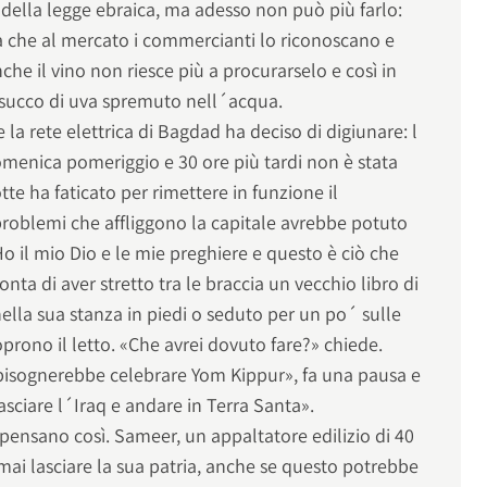
della legge ebraica, ma adesso non può più farlo:
ra che al mercato i commercianti lo riconoscano e
che il vino non riesce più a procurarselo e così in
i succo di uva spremuto nell´acqua.
la rete elettrica di Bagdad ha deciso di digiunare: l
 domenica pomeriggio e 30 ore più tardi non è stata
tte ha faticato per rimettere in funzione il
roblemi che affliggono la capitale avrebbe potuto
Ho il mio Dio e le mie preghiere e questo è ciò che
nta di aver stretto tra le braccia un vecchio libro di
ella sua stanza in piedi o seduto per un po´ sulle
prono il letto. «Che avrei dovuto fare?» chiede.
bisognerebbe celebrare Yom Kippur», fa una pausa e
asciare l´Iraq e andare in Terra Santa».
a pensano così. Sameer, un appaltatore edilizio di 40
mai lasciare la sua patria, anche se questo potrebbe