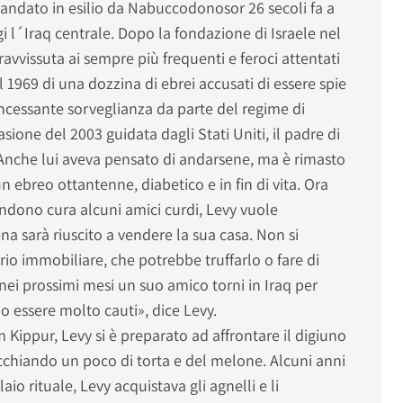
mandato in esilio da Nabuccodonosor 26 secoli fa a
gi l´Iraq centrale. Dopo la fondazione di Israele nel
ravvissuta ai sempre più frequenti e feroci attentati
 1969 di una dozzina di ebrei accusati di essere spie
´incessante sorveglianza da parte del regime di
one del 2003 guidata dagli Stati Uniti, il padre di
e. Anche lui aveva pensato di andarsene, ma è rimasto
un ebreo ottantenne, diabetico e in fin di vita. Ora
dono cura alcuni amici curdi, Levy vuole
a sarà riuscito a vendere la sua casa. Non si
rio immobiliare, che potrebbe truffarlo o fare di
 nei prossimi mesi un suo amico torni in Iraq per
mo essere molto cauti», dice Levy.
 Kippur, Levy si è preparato ad affrontare il digiuno
cchiando un poco di torta e del melone. Alcuni anni
laio rituale, Levy acquistava gli agnelli e li