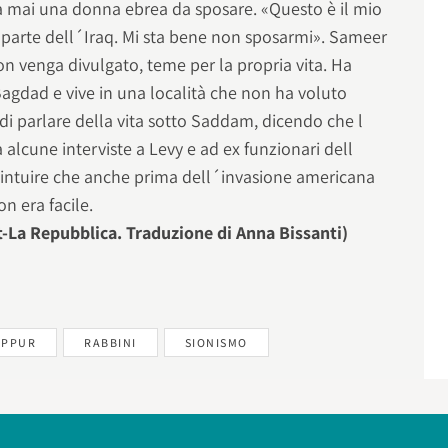
rà mai una donna ebrea da sposare. «Questo è il mio
 parte dell´Iraq. Mi sta bene non sposarmi». Sameer
n venga divulgato, teme per la propria vita. Ha
agdad e vive in una località che non ha voluto
o di parlare della vita sotto Saddam, dicendo che l
lcune interviste a Levy e ad ex funzionari dell
 intuire che anche prima dell´invasione americana
on era facile.
-La Repubblica. Traduzione di Anna Bissanti)
IPPUR
RABBINI
SIONISMO