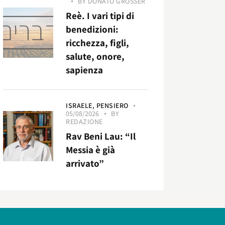
BY
DONATO GROSSER
Reè. I vari tipi di
benedizioni:
ricchezza, figli,
salute, onore,
sapienza
ISRAELE,
PENSIERO
05/08/2026
BY
REDAZIONE
Rav Beni Lau: “Il
Messia è già
arrivato”