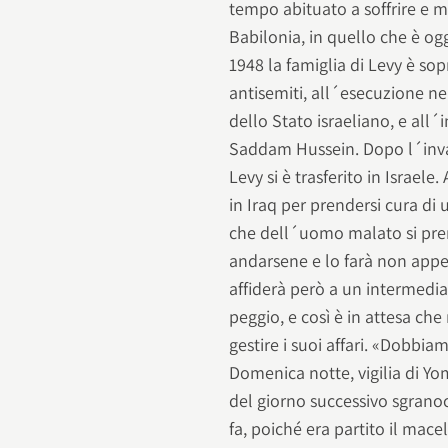
tempo abituato a soffrire e 
Babilonia, in quello che è og
1948 la famiglia di Levy è sop
antisemiti, all´esecuzione nel
dello Stato israeliano, e all
Saddam Hussein. Dopo l´invasi
Levy si è trasferito in Israel
in Iraq per prendersi cura di 
che dell´uomo malato si pren
andarsene e lo farà non appen
affiderà però a un intermedia
peggio, e così è in attesa che
gestire i suoi affari. «Dobbia
Domenica notte, vigilia di Yom
del giorno successivo sgrano
fa, poiché era partito il macel