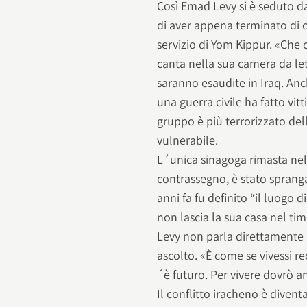
Così Emad Levy si è seduto da
di aver appena terminato di c
servizio di Yom Kippur. «Che 
canta nella sua camera da let
saranno esaudite in Iraq. Anch
una guerra civile ha fatto vitt
gruppo è più terrorizzato del
vulnerabile.
L´unica sinagoga rimasta nella
contrassegno, è stato spranga
anni fa fu definito “il luogo 
non lascia la sua casa nel tim
Levy non parla direttamente d
ascolto. «È come se vivessi r
´è futuro. Per vivere dovrò 
Il conflitto iracheno è divent