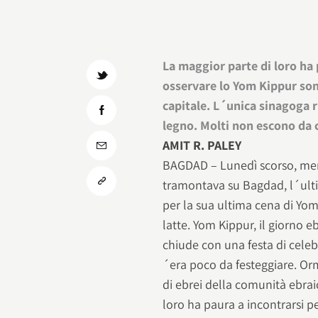
La maggior parte di loro ha 
osservare lo Yom Kippur son
capitale. L´unica sinagoga r
legno. Molti non escono da c
AMIT R. PALEY
BAGDAD – Lunedì scorso, ment
tramontava su Bagdad, l´ult
per la sua ultima cena di Yom 
latte. Yom Kippur, il giorno e
chiude con una festa di cel
´era poco da festeggiare. Or
di ebrei della comunità ebrai
loro ha paura a incontrarsi p