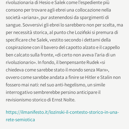
rivoluzionaria di Hesio e Salek come l’espediente più
consono per trovare agli ebrei una collocazione nella
società «ariana», pur astenendosi da spargimenti di
sangue. Sovversivi gli ebrei lo sarebbero non per scelta, ma
per necessità storica, al punto che Loziński si premura di
specificare che Salek, vestito secondo i dettami della
cospirazione con il bavero del capotto alzato e il cappello
ben calcato sulla fronte, «di certo non aveva l’aria di un
rivoluzionario». In fondo, il benpensante Rudek «si
chiedeva come sarebbe stato il mondo senza Marx»,
ovvero come sarebbe andata a finire se Hitler e Stalin non
fossero mai nati: nel suo anti-hegelismo, un simile
interrogativo sembrerebbe persino anticipare il
revisionismo storico di Ernst Nolte.
https://ilmanifesto.it/lozinski-il-contesto-storico-in-una-
rete-semiotica