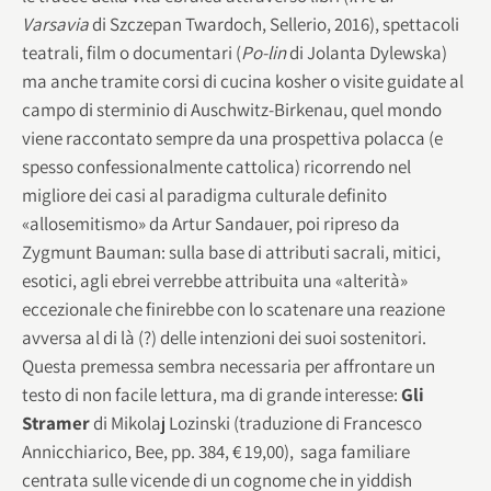
Varsavia
di Szczepan Twardoch, Sellerio, 2016), spettacoli
teatrali, film o documentari (
Po-lin
di Jolanta Dylewska)
ma anche tramite corsi di cucina kosher o visite guidate al
campo di sterminio di Auschwitz-Birkenau, quel mondo
viene raccontato sempre da una prospettiva polacca (e
spesso confessionalmente cattolica) ricorrendo nel
migliore dei casi al paradigma culturale definito
«allosemitismo» da Artur Sandauer, poi ripreso da
Zygmunt Bauman: sulla base di attributi sacrali, mitici,
esotici, agli ebrei verrebbe attribuita una «alterità»
eccezionale che finirebbe con lo scatenare una reazione
avversa al di là (?) delle intenzioni dei suoi sostenitori.
Questa premessa sembra necessaria per affrontare un
testo di non facile lettura, ma di grande interesse:
Gli
Stramer
di Mikolaj Lozinski (traduzione di Francesco
Annicchiarico, Bee, pp. 384, € 19,00), saga familiare
centrata sulle vicende di un cognome che in yiddish