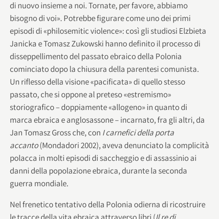
di nuovo insieme a noi. Tornate, per favore, abbiamo
bisogno di voi». Potrebbe figurare come uno dei primi
episodi di «philosemitic violence»: così gli studiosi Elzbieta
Janicka e Tomasz Zukowski hanno definito il processo di
disseppellimento del passato ebraico della Polonia
cominciato dopo la chiusura della parentesi comunista.
Un riflesso della visione «pacificata» di quello stesso
passato, che si oppone al preteso «estremismo»
storiografico – doppiamente «allogeno» in quanto di
marca ebraica e anglosassone – incarnato, fra gli altri, da
Jan Tomasz Gross che, con
I carnefici della porta
accanto
(Mondadori 2002), aveva denunciato la complicità
polacca in molti episodi di saccheggio e di assassinio ai
danni della popolazione ebraica, durante la seconda
guerra mondiale.
Nel frenetico tentativo della Polonia odierna di ricostruire
le tracce della vita ebraica attraverso libri (
Il re di