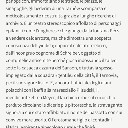
panopticon, immortalando le strade, le piazze, le
sinagoghe, gli hederim di una Tarnów scomparsa e
meticolosamente ricostruita grazie a lunghe ricerche di
archivio. È un teatro stereoscopico affollato di personaggi
epifanici come l’ungherese che giunge dalla lontana Pécs
a vendere caldarroste, ma che dimostra una sospetta
conoscenza dell’yiddish; oppure il calciatore ebreo,
dall’incongruo cognome di Schreiber, oggetto di
contumelie antisemite perché gioca indossando il talled
sotto la casacca azzurra del Sanson, e tuttavia spesso
impiegato dalla squadra «gentile» della città, il Tarnovia,
per il suo vigore fisico. E, ancora, l’ufficiale degli ulani
polacchi con i baffi alla maresciallo Pilsudski, il
mendicante ebreo Meyer, il facchino orbo sul cui occhio
perduto circolano le dicerie più pittoresche, la stravagante
signora a cui è stato affibbiato il nome del bassotto con cui
convive more uxorio. O l’erotomane figlio di contadini
Flądra, aspirante ginecologo rurale che finirà