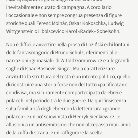
inevitabilmente curato di campagna. A corollario
l’occasionale e non sempre congrua presenza di figure
storiche quali Ferenc Molnár, Oskar Kokoschka, Ludwig
Wittgenstein o il bolscevico Karol «Radek» Sobelsohn.
Non è difficile avvertire nella prosa di Loziński echi lontani
delle fantasmagorie di Bruno Schulz, riferimenti alle
narrazioni «ginnasiali» di Witold Gombrowicz e alle grandi
saghe di Isaac Bashevis Singer. Ma a caratterizzare
anzitutto la struttura del testo è un intento politico, quello
di ricostruire una storia forse non del tutto «pacificata» e
condivisa, ma sicuramente compartecipata da ebrei e
polacchi nel periodo tra le due guerre. Da qui l’insistenza
sulla familiarità degli ebrei con la letteratura «grande
polacca» e un po’ sciovinista di Henryk Sienkiewicz, le
allusioni a un antisemitismo che non oltrepassa mai i limiti
della zuffa di strada, e un raffigurare la scelta