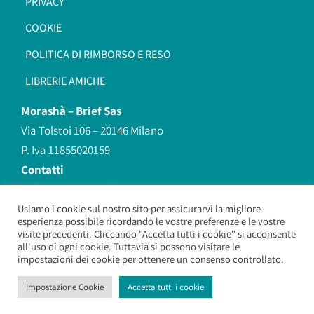
PRIVACY
COOKIE
POLITICA DI RIMBORSO E RESO
LIBRERIE AMICHE
Morashà –
Brief Sas
Via Tolstoi 106 – 20146 Milano
P. Iva 11855020159
Contatti
redazione@morasha.it
339 8596707
Usiamo i cookie sul nostro sito per assicurarvi la migliore
esperienza possibile ricordando le vostre preferenze e le vostre
(anche Whatsapp)
visite precedenti. Cliccando "Accetta tutti i cookie" si acconsente
all'uso di ogni cookie. Tuttavia si possono visitare le
impostazioni dei cookie per ottenere un consenso controllato.
Morashà – Brief Sas
– Copyright 2026. All Rights Reserved.
Impostazione Cookie
Accetta tutti i cookie