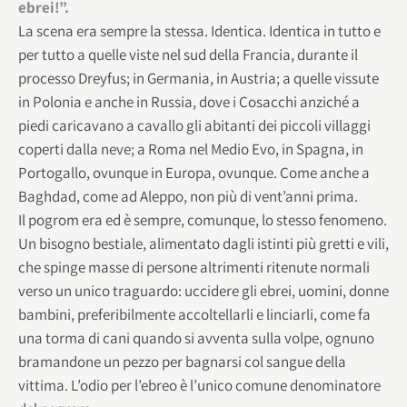
ebrei!”.
La scena era sempre la stessa. Identica. Identica in tutto e
per tutto a quelle viste nel sud della Francia, durante il
processo Dreyfus; in Germania, in Austria; a quelle vissute
in Polonia e anche in Russia, dove i Cosacchi anziché a
piedi caricavano a cavallo gli abitanti dei piccoli villaggi
coperti dalla neve; a Roma nel Medio Evo, in Spagna, in
Portogallo, ovunque in Europa, ovunque. Come anche a
Baghdad, come ad Aleppo, non più di vent’anni prima.
Il pogrom era ed è sempre, comunque, lo stesso fenomeno.
Un bisogno bestiale, alimentato dagli istinti più gretti e vili,
che spinge masse di persone altrimenti ritenute normali
verso un unico traguardo: uccidere gli ebrei, uomini, donne
bambini, preferibilmente accoltellarli e linciarli, come fa
una torma di cani quando si avventa sulla volpe, ognuno
bramandone un pezzo per bagnarsi col sangue della
vittima. L’odio per l’ebreo è l’unico comune denominatore