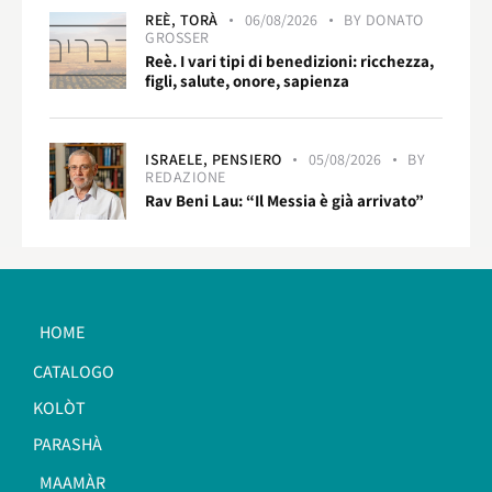
REÈ,
TORÀ
06/08/2026
BY
DONATO
GROSSER
Reè. I vari tipi di benedizioni: ricchezza,
figli, salute, onore, sapienza
ISRAELE,
PENSIERO
05/08/2026
BY
REDAZIONE
Rav Beni Lau: “Il Messia è già arrivato”
HOME
CATALOGO
KOLÒT
PARASHÀ
MAAMÀR