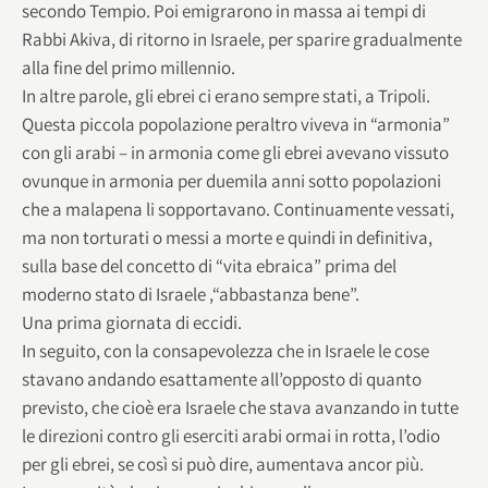
secondo Tempio. Poi emigrarono in massa ai tempi di
Rabbi Akiva, di ritorno in Israele, per sparire gradualmente
alla fine del primo millennio.
In altre parole, gli ebrei ci erano sempre stati, a Tripoli.
Questa piccola popolazione peraltro viveva in “armonia”
con gli arabi – in armonia come gli ebrei avevano vissuto
ovunque in armonia per duemila anni sotto popolazioni
che a malapena li sopportavano. Continuamente vessati,
ma non torturati o messi a morte e quindi in definitiva,
sulla base del concetto di “vita ebraica” prima del
moderno stato di Israele ,“abbastanza bene”.
Una prima giornata di eccidi.
In seguito, con la consapevolezza che in Israele le cose
stavano andando esattamente all’opposto di quanto
previsto, che cioè era Israele che stava avanzando in tutte
le direzioni contro gli eserciti arabi ormai in rotta, l’odio
per gli ebrei, se così si può dire, aumentava ancor più.