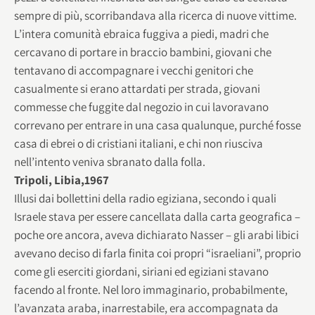
sempre di più, scorribandava alla ricerca di nuove vittime.
L’intera comunità ebraica fuggiva a piedi, madri che
cercavano di portare in braccio bambini, giovani che
tentavano di accompagnare i vecchi genitori che
casualmente si erano attardati per strada, giovani
commesse che fuggite dal negozio in cui lavoravano
correvano per entrare in una casa qualunque, purché fosse
casa di ebrei o di cristiani italiani, e chi non riusciva
nell’intento veniva sbranato dalla folla.
Tripoli, Libia,1967
Illusi dai bollettini della radio egiziana, secondo i quali
Israele stava per essere cancellata dalla carta geografica –
poche ore ancora, aveva dichiarato Nasser – gli arabi libici
avevano deciso di farla finita coi propri “israeliani”, proprio
come gli eserciti giordani, siriani ed egiziani stavano
facendo al fronte. Nel loro immaginario, probabilmente,
l’avanzata araba, inarrestabile, era accompagnata da