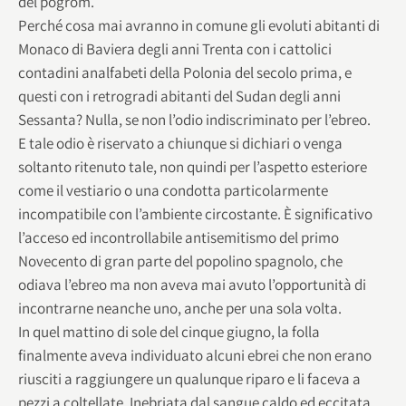
del pogrom.
Perché cosa mai avranno in comune gli evoluti abitanti di
Monaco di Baviera degli anni Trenta con i cattolici
contadini analfabeti della Polonia del secolo prima, e
questi con i retrogradi abitanti del Sudan degli anni
Sessanta? Nulla, se non l’odio indiscriminato per l’ebreo.
E tale odio è riservato a chiunque si dichiari o venga
soltanto ritenuto tale, non quindi per l’aspetto esteriore
come il vestiario o una condotta particolarmente
incompatibile con l’ambiente circostante. È significativo
l’acceso ed incontrollabile antisemitismo del primo
Novecento di gran parte del popolino spagnolo, che
odiava l’ebreo ma non aveva mai avuto l’opportunità di
incontrarne neanche uno, anche per una sola volta.
In quel mattino di sole del cinque giugno, la folla
finalmente aveva individuato alcuni ebrei che non erano
riusciti a raggiungere un qualunque riparo e li faceva a
pezzi a coltellate. Inebriata dal sangue caldo ed eccitata